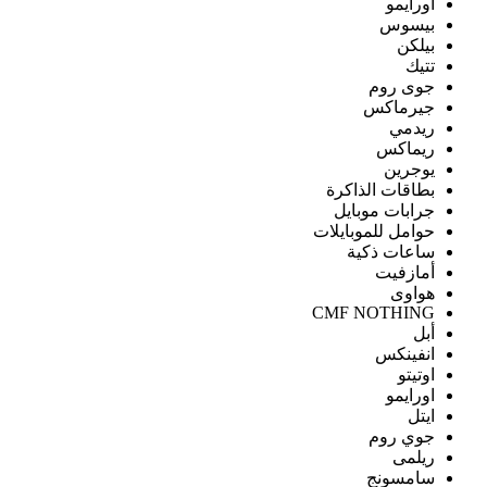
اورايمو
بيسوس
بيلكن
تتيك
جوى روم
جيرماكس
ريدمي
ريماكس
يوجرين
بطاقات الذاكرة
جرابات موبايل
حوامل للموبايلات
ساعات ذكية
أمازفيت
هواوى
CMF NOTHING
أبل
انفينكس
اوتيتو
اورايمو
ايتل
جوي روم
ريلمى
سامسونج