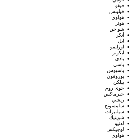
فيفو
فيليبس
هواوي
هونر
شواحن
أنكر
ابل
اورايمو
ايكونز
بادى
باسى
باسيوس
بوروفون
بيلكن
جوى روم
جيرماكس
ريشي
سامسونج
سيلبيرات
شويتيك
لدنيو
لوجيكس
هواوى