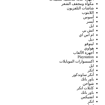
مكواة ومجفف الشعر
شاشات التلفزيون
اللابتوب
أسوس
أيسر
ابل
اتش بي
ام اس اي
ديل
لينوفو
هواوي
أجهزة الألعاب
Playstation
اكسسوارات الموبايلات
ابل
انكر
أنكر ساوندكور
باور بانك
شواحن
كابلات انكر
باور بانك
انفنيكس
انكر