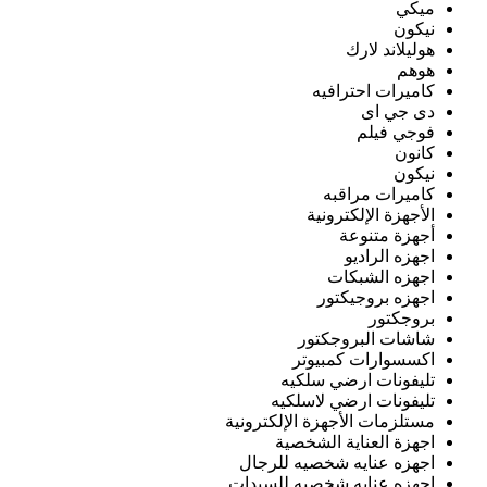
ميكي
نيكون
هوليلاند لارك
هوهم
كاميرات احترافيه
دى جي اى
فوجي فيلم
كانون
نيكون
كاميرات مراقبه
الأجهزة الإلكترونية
أجهزة متنوعة
اجهزه الراديو
اجهزه الشبكات
اجهزه بروجيكتور
بروجكتور
شاشات البروجكتور
اكسسوارات كمبيوتر
تليفونات ارضي سلكيه
تليفونات ارضي لاسلكيه
مستلزمات الأجهزة الإلكترونية
اجهزة العناية الشخصية
اجهزه عنايه شخصيه للرجال
اجهزه عنايه شخصيه للسيدات