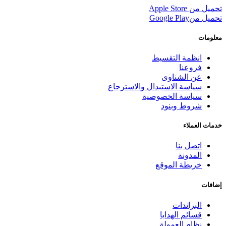
تحميل من
Apple Store
تحميل من
Google Play
معلومات
انظمة التقسيط
فروعنا
عن الشناوى
سياسة الاستبدال والاسترجاع
سياسة الخصوصية
شروط وبنود
خدمات العملاء
اتصل بنا
المدونة
خريطة الموقع
إضافات
البراندات
قسائم الهدايا
نظام العمولة