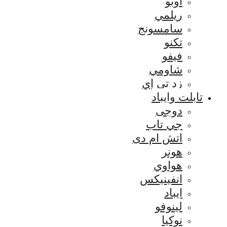
اوبو
ريلمي
سامسونج
تكنو
فيفو
شاومي
زد تي إي
تابلت وايباد
دوجى
جي تاب
اتش ام دى
هونر
هواوي
انفينيكس
ايباد
لينوفو
نوكيا