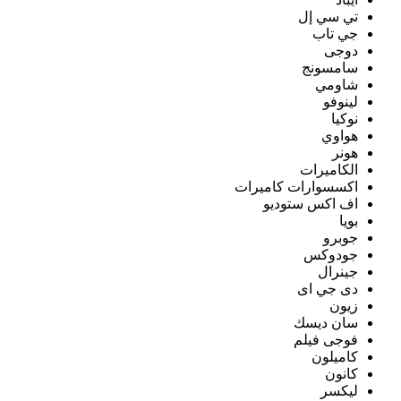
تي سي إل
جي تاب
دوجى
سامسونج
شاومي
لينوفو
نوكيا
هواوي
هونر
الكاميرات
اكسسوارات كاميرات
اف اكس ستوديو
بويا
جوبرو
جودوكس
جينرال
دى جي اى
زيون
سان ديسك
فوجى فيلم
كاميلون
كانون
ليكسر