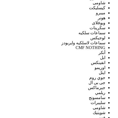
شاومى
كيسليكت
ميبرو
هونر
ويوفلاى
سكرينات
سماعات سلكيه
لوجيكس
سماعات لاسلكيه وايربودز
CMF NOTHING
أنكر
ابل
انفينكس
اوريمو
ايتل
جوي روم
جى بى ال
جيرماكس
ريلمي
سامسونج
سليبرات
شاومى
شويتيك
فومي