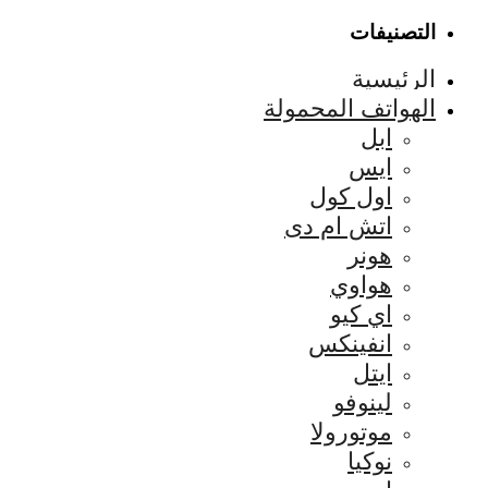
التصنيفات
الرئيسية
الهواتف المحمولة
ابل
ايس
اول كول
اتش ام دى
هونر
هواوي
اي كيو
انفينكس
ايتل
لينوفو
موتورولا
نوكيا