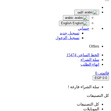
اللغة
arabic
English
حسابي
تسجيل جديد
تسجيل الدخول
Offers
الخط الساخن 15474
سلة الشراء
إنهاء الطلب
قائمتى
0
0 EGP
0
سلة الشراء فارغة !
كل التصنيفات
كل التصنيفات
الموبايلات