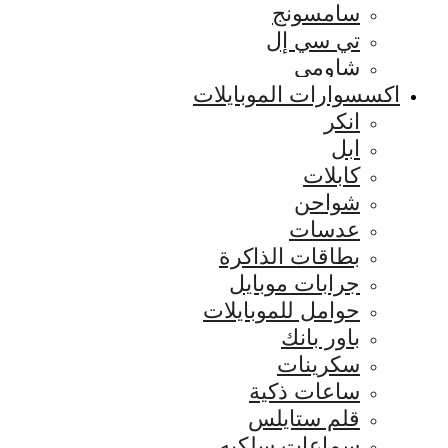
سامسونج
تي سي إل
شاومي
اكسسوارات الموبايلات
انكر
ابل
كابلات
شواحن
عدسات
بطاقات الذاكرة
جرابات موبايل
حوامل للموبايلات
باور بانك
سكرينات
ساعات ذكية
قلم ستايلس
سماعات سلكيه