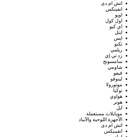
اتش ام دى
انفينكس
اوبو
اول كول
اي كيو
ايتل
ايس
تكنو
ريلمي
زد تي إي
سامسونج
شاومي
فيفو
لينوفو
موتورولا
نوكيا
هواوي
هونر
ابل
موبايلات مستعملة
الأجهزة اللوحية والآيباد
اتش ام دى
انفينيكس
ايباد