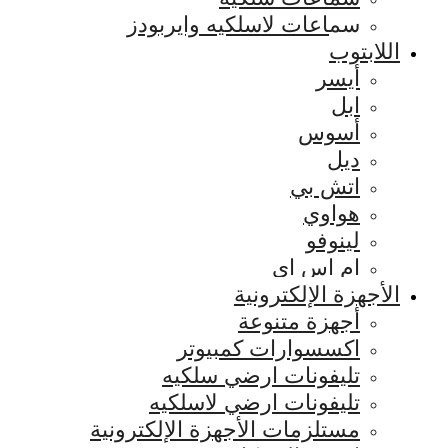
سماعات لاسلكيه وايربودز
اللابتوب
أيسر
ابل
أسوس
ديل
اتش بي
هواوي
لينوفو
ام اس اي
الأجهزة الإلكترونية
أجهزة متنوعة
اكسسوارات كمبيوتر
تليفونات ارضي سلكيه
تليفونات ارضي لاسلكيه
مستلزمات الأجهزة الإلكترونية