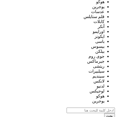
هوكو
يوجرين
عدسات
قلم ستايلس
كابلات
أنكر
اورايمو
ايكونز
باسى
بيسوس
بيلكن
جوى روم
جيرماكس
ريتشى
سيلبيرات
سينديم
لانكس
لدنيو
لوجيكس
هوكو
يوجرين
بحث