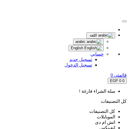
اللغة
arabic
English
حسابي
تسجيل جديد
تسجيل الدخول
قائمتى
0
0 EGP
0
سلة الشراء فارغة !
كل التصنيفات
كل التصنيفات
الموبايلات
اتش ام دى
انفينكس