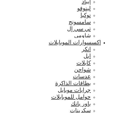
ايباد
لينوفو
نوكيا
سامسونج
تي سي إل
شاومي
اكسسوارات الموبايلات
انكر
ابل
كابلات
شواحن
عدسات
بطاقات الذاكرة
جرابات موبايل
حوامل للموبايلات
باور بانك
سكرينات