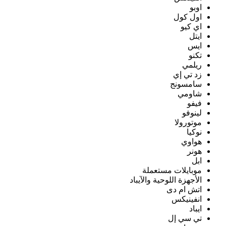
اوبو
اول كول
اي كيو
ايتل
ايس
تكنو
ريلمي
زد تي إي
سامسونج
شاومي
فيفو
لينوفو
موتورولا
نوكيا
هواوي
هونر
ابل
موبايلات مستعملة
الأجهزة اللوحية والآيباد
اتش ام دى
انفينيكس
ايباد
تي سي إل