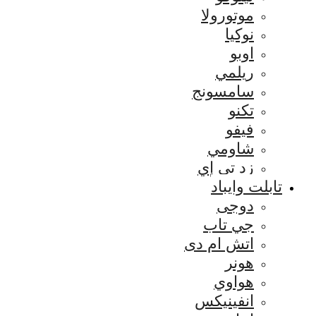
موتورولا
نوكيا
اوبو
ريلمي
سامسونج
تكنو
فيفو
شاومي
زد تي إي
تابلت وايباد
دوجى
جي تاب
اتش ام دى
هونر
هواوي
انفينيكس