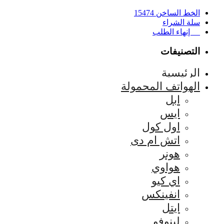
الخط الساخن 15474
سلة الشراء
إنهاء الطلب
التصنيفات
الرئيسية
الهواتف المحمولة
ابل
ايس
اول كول
اتش ام دى
هونر
هواوي
اي كيو
انفينكس
ايتل
لينوفو