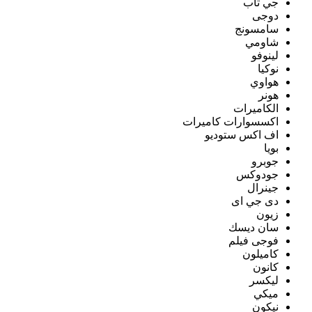
جي تاب
دوجى
سامسونج
شاومي
لينوفو
نوكيا
هواوي
هونر
الكاميرات
اكسسوارات كاميرات
اف اكس ستوديو
بويا
جوبرو
جودوكس
جينرال
دى جي اى
زيون
سان ديسك
فوجى فيلم
كاميلون
كانون
ليكسر
ميكي
نيكون