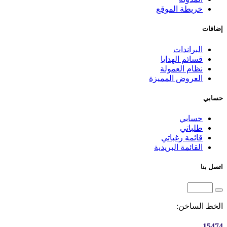
خريطة الموقع
إضافات
البراندات
قسائم الهدايا
نظام العمولة
العروض المميزة
حسابي
حسابي
طلباتي
قائمة رغباتي
القائمة البريدية
اتصل بنا
الخط الساخن:
15474