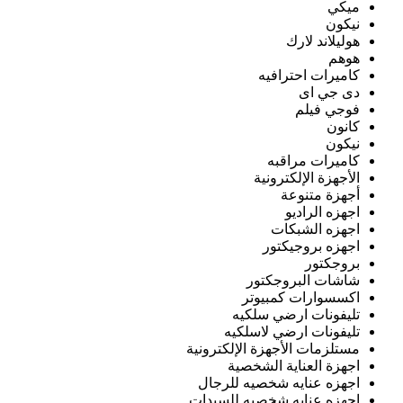
ميكي
نيكون
هوليلاند لارك
هوهم
كاميرات احترافيه
دى جي اى
فوجي فيلم
كانون
نيكون
كاميرات مراقبه
الأجهزة الإلكترونية
أجهزة متنوعة
اجهزه الراديو
اجهزه الشبكات
اجهزه بروجيكتور
بروجكتور
شاشات البروجكتور
اكسسوارات كمبيوتر
تليفونات ارضي سلكيه
تليفونات ارضي لاسلكيه
مستلزمات الأجهزة الإلكترونية
اجهزة العناية الشخصية
اجهزه عنايه شخصيه للرجال
اجهزه عنايه شخصيه للسيدات