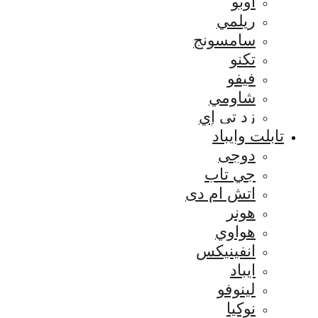
اوبو
ريلمي
سامسونج
تكنو
فيفو
شاومي
زد تي إي
تابلت وايباد
دوجى
جي تاب
اتش ام دى
هونر
هواوي
انفينيكس
ايباد
لينوفو
نوكيا