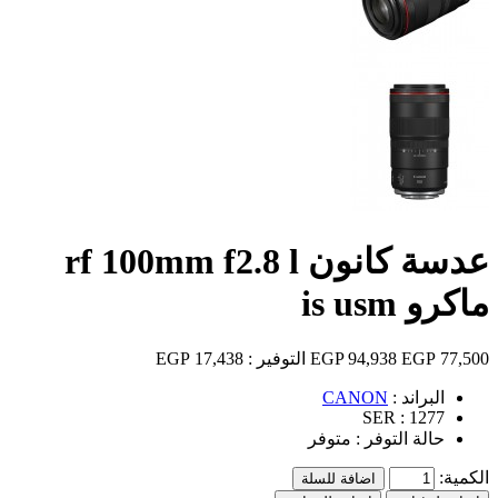
عدسة كانون rf 100mm f2.8 l
ماكرو is usm
77,500 EGP
94,938 EGP
التوفير :
17,438 EGP
البراند :
CANON
SER :
1277
حالة التوفر :
متوفر
الكمية:
اضافة للسلة