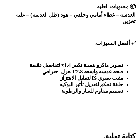
📦
محتويات العلبة
العدسة – غطاء أمامي وخلفي – هود (ظل العدسة) – علبة
تخزين
✅
أفضل المميزات
:
تصوير ماكرو بنسبة تكبير 1.4
x
لتفاصيل دقيقة
فتحة عدسة واسعة
f/2.8
لعزل احترافي
مثبت بصري
IS
لتقليل الاهتزاز
حلقة تحكم لتعديل تأثير البوكيه
تصميم مقاوم للغبار والرطوبة
كتابة تعليق