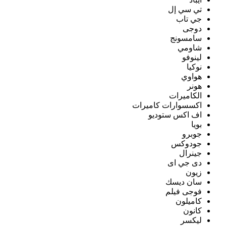
تي سي إل
جي تاب
دوجى
سامسونج
شاومي
لينوفو
نوكيا
هواوي
هونر
الكاميرات
اكسسوارات كاميرات
اف اكس ستوديو
بويا
جوبرو
جودوكس
جينرال
دى جي اى
زيون
سان ديسك
فوجى فيلم
كاميلون
كانون
ليكسر