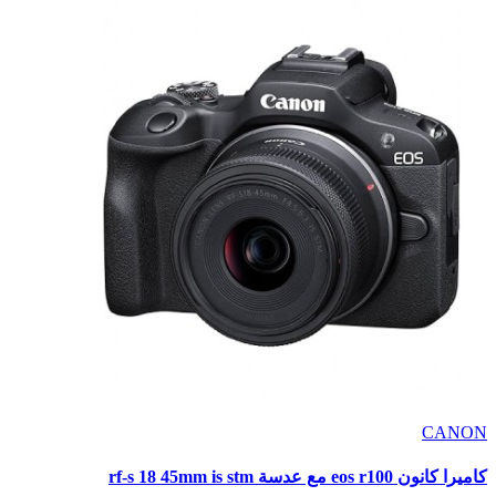
CANON
كاميرا كانون eos r100 مع عدسة rf-s 18 45mm is stm