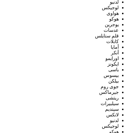
لدنيو
لوجيكس
هواوى
هوكو
يوجرين
عدسات
قلم ستايلس
كابلات
أمايا
أنكر
اورايمو
ايكونز
باسى
بيسوس
بيلكن
جوى روم
جيرماكس
ريتشى
سيلبيرات
سينديم
لانكس
لدنيو
لوجيكس
هوكو