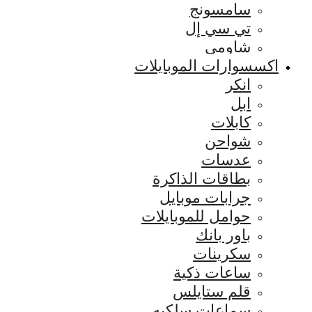
سامسونج
تي سي إل
شاومي
اكسسوارات الموبايلات
انكر
ابل
كابلات
شواحن
عدسات
بطاقات الذاكرة
جرابات موبايل
حوامل للموبايلات
باور بانك
سكرينات
ساعات ذكية
قلم ستايلس
سماعات سلكيه