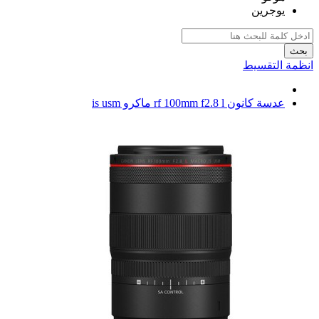
يوجرين
بحث
انظمة التقسيط
عدسة كانون rf 100mm f2.8 l ماكرو is usm