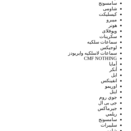
سامسونج
شاومى
كيسليكت
ميبرو
هونر
ويوفلاى
سكرينات
سماعات سلكيه
لوجيكس
سماعات لاسلكيه وايربودز
CMF NOTHING
أمايا
أنكر
ابل
انفينكس
اوريمو
ايتل
جوي روم
جى بى ال
جيرماكس
ريلمي
سامسونج
سليبرات
شاومى