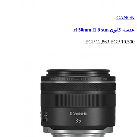
CANON
عدسة كانون rf 50mm f1.8 stm
12,863 EGP
10,500 EGP