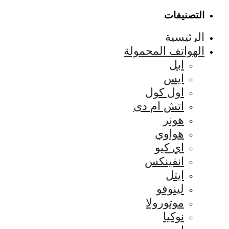
التصنيفات
الرئيسية
الهواتف المحمولة
ابل
ايس
اول كول
اتش ام دى
هونر
هواوي
اي كيو
انفينكس
ايتل
لينوفو
موتورولا
نوكيا