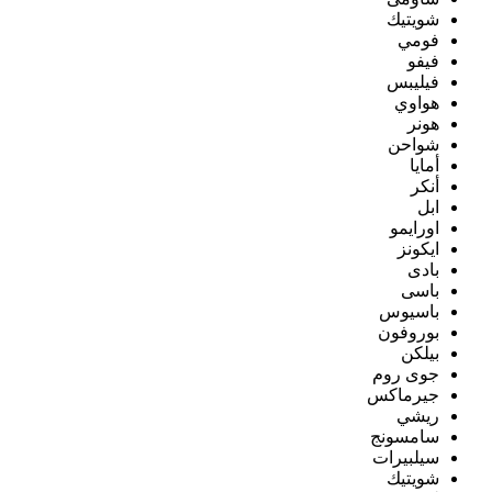
شويتيك
فومي
فيفو
فيليبس
هواوي
هونر
شواحن
أمايا
أنكر
ابل
اورايمو
ايكونز
بادى
باسى
باسيوس
بوروفون
بيلكن
جوى روم
جيرماكس
ريشي
سامسونج
سيلبيرات
شويتيك