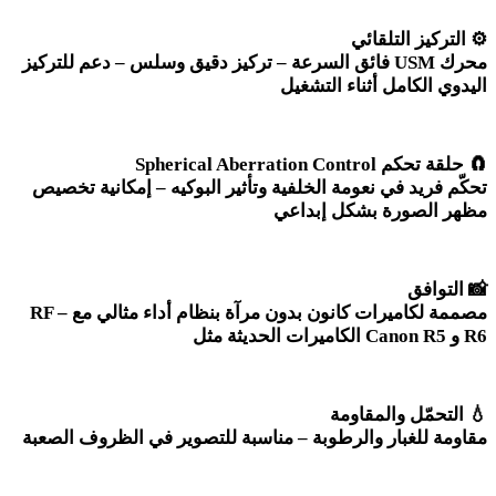
⚙️
التركيز التلقائي
محرك
USM
فائق السرعة – تركيز دقيق وسلس – دعم للتركيز
اليدوي الكامل أثناء التشغيل
🧲
حلقة تحكم
Spherical Aberration Control
تحكّم فريد في نعومة الخلفية وتأثير البوكيه – إمكانية تخصيص
مظهر الصورة بشكل إبداعي
📸
التوافق
مصممة لكاميرات كانون بدون مرآة بنظام
RF –
أداء مثالي مع
R6
و
Canon R5
الكاميرات الحديثة مثل
💧
التحمّل والمقاومة
مقاومة للغبار والرطوبة – مناسبة للتصوير في الظروف الصعبة