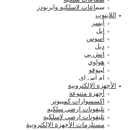
سماعات لاسلكيه وايربودز
اللابتوب
أيسر
ابل
أسوس
ديل
اتش بي
هواوي
لينوفو
ام اس اي
الأجهزة الإلكترونية
أجهزة متنوعة
اكسسوارات كمبيوتر
تليفونات ارضي سلكيه
تليفونات ارضي لاسلكيه
مستلزمات الأجهزة الإلكترونية