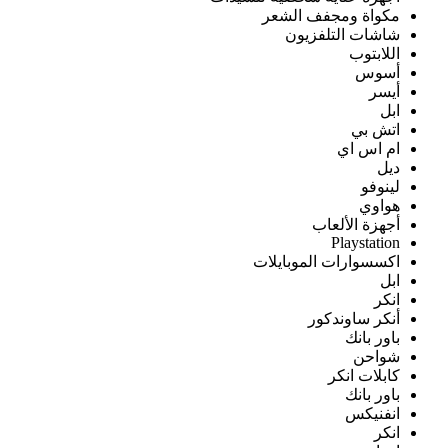
مكواة ومجفف الشعر
شاشات التلفزيون
اللابتوب
أسوس
أيسر
ابل
اتش بي
ام اس اي
ديل
لينوفو
هواوي
أجهزة الألعاب
Playstation
اكسسوارات الموبايلات
ابل
انكر
أنكر ساوندكور
باور بانك
شواحن
كابلات انكر
باور بانك
انفنيكس
انكر