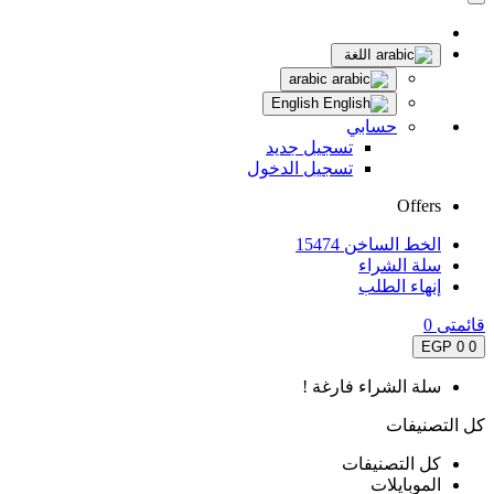
اللغة
arabic
English
حسابي
تسجيل جديد
تسجيل الدخول
Offers
الخط الساخن 15474
سلة الشراء
إنهاء الطلب
قائمتى
0
0 EGP
0
سلة الشراء فارغة !
كل التصنيفات
كل التصنيفات
الموبايلات