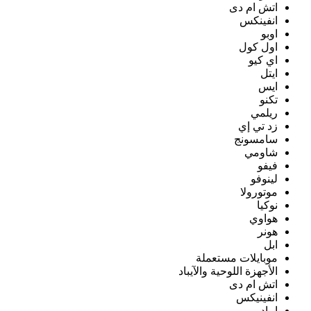
اتش ام دى
انفينكس
اوبو
اول كول
اي كيو
ايتل
ايس
تكنو
ريلمي
زد تي إي
سامسونج
شاومي
فيفو
لينوفو
موتورولا
نوكيا
هواوي
هونر
ابل
موبايلات مستعملة
الأجهزة اللوحية والآيباد
اتش ام دى
انفينيكس
ايباد