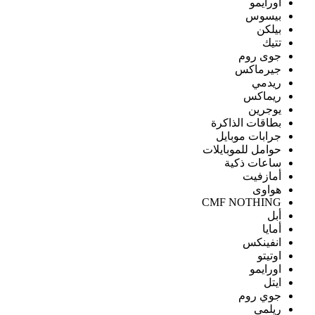
اورايمو
بيسوس
بيلكن
تتيك
جوى روم
جيرماكس
ريدمي
ريماكس
يوجرين
بطاقات الذاكرة
جرابات موبايل
حوامل للموبايلات
ساعات ذكية
أمازفيت
هواوى
CMF NOTHING
أبل
أمايا
انفينكس
اوتيتو
اورايمو
ايتل
جوي روم
ريلمى