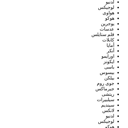
لدنيو
لوجيكس
هواوى
هوكو
يوجرين
عدسات
قلم ستايلس
كابلات
أمايا
أنكر
اورايمو
ايكونز
باسى
بيسوس
بيلكن
جوى روم
جيرماكس
ريتشى
سيلبيرات
سينديم
لانكس
لدنيو
لوجيكس
هوكو