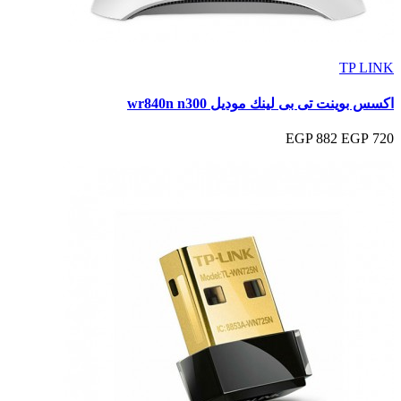
TP LINK
اكسس بوينت تى بى لينك موديل wr840n n300
882 EGP
720 EGP