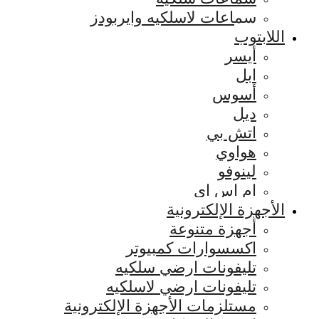
سماعات لاسلكيه وايربودز
اللابتوب
أيسر
ابل
أسوس
ديل
اتش بي
هواوي
لينوفو
ام اس اي
الأجهزة الإلكترونية
أجهزة متنوعة
اكسسوارات كمبيوتر
تليفونات ارضي سلكيه
تليفونات ارضي لاسلكيه
مستلزمات الأجهزة الإلكترونية