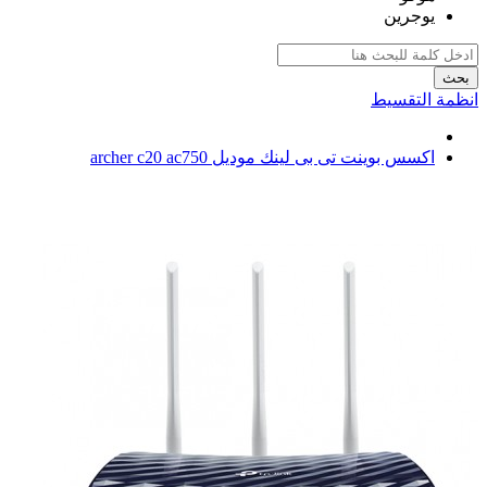
يوجرين
بحث
انظمة التقسيط
اكسس بوينت تى بى لينك موديل archer c20 ac750