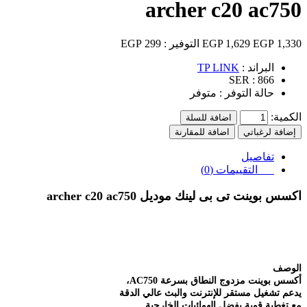
archer c20 ac750
1,330 EGP
1,629 EGP
التوفير :
299 EGP
البراند :
TP LINK
SER :
866
حالة التوفر :
متوفر
الكمية:
اضافة للسلة
إضافة لرغباتي
اضافة للمقارنة
تفاصيل
التقييمات (0)
اكسس بوينت تى بى لينك موديل
archer c20 ac750
الوصف
أكسس بوينت مزدوج النطاق بسرعة AC750،
يدعم تشغيل مستقر للإنترنت والبث عالي الدقة
مع تغطية قوية بفضل الهوائيات الخارجية.