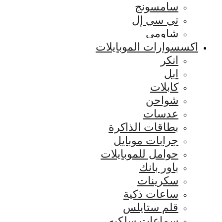
سامسونج
تي سي إل
شاومي
اكسسوارات الموبايلات
انكر
ابل
كابلات
شواحن
عدسات
بطاقات الذاكرة
جرابات موبايل
حوامل للموبايلات
باور بانك
سكرينات
ساعات ذكية
قلم ستايلس
سماعات سلكيه