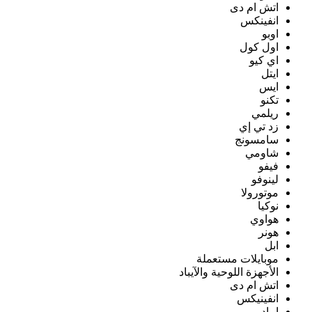
اتش ام دى
انفينكس
اوبو
اول كول
اي كيو
ايتل
ايس
تكنو
ريلمي
زد تي إي
سامسونج
شاومي
فيفو
لينوفو
موتورولا
نوكيا
هواوي
هونر
ابل
موبايلات مستعملة
الأجهزة اللوحية والآيباد
اتش ام دى
انفينيكس
ايباد