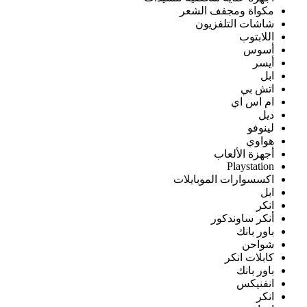
مكواة ومجفف الشعر
شاشات التلفزيون
اللابتوب
أسوس
أيسر
ابل
اتش بي
ام اس اي
ديل
لينوفو
هواوي
أجهزة الألعاب
Playstation
اكسسوارات الموبايلات
ابل
انكر
أنكر ساوندكور
باور بانك
شواحن
كابلات انكر
باور بانك
انفنيكس
انكر