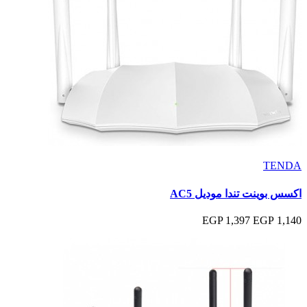
TENDA
اكسس بوينت تندا موديل AC5
1,397 EGP
1,140 EGP