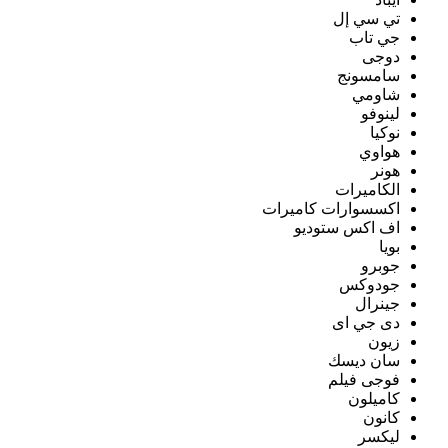
تي سي إل
جي تاب
دوجى
سامسونج
شاومي
لينوفو
نوكيا
هواوي
هونر
الكاميرات
اكسسوارات كاميرات
اف اكس ستوديو
بويا
جوبرو
جودوكس
جينرال
دى جي اى
زيون
سان ديسك
فوجى فيلم
كاميلون
كانون
ليكسر