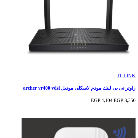
TP LINK
راوتر تى بى لينك مودم لاسكلى موديل archer vr400 vdsl
4,104 EGP
3,350 EGP