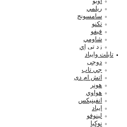
اوبو
ريلمي
سامسونج
تكنو
فيفو
شاومي
زد تي إي
تابلت وايباد
دوجى
جي تاب
اتش ام دى
هونر
هواوي
انفينيكس
ايباد
لينوفو
نوكيا