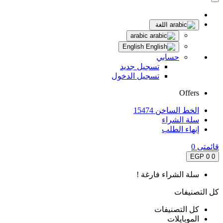
اللغة
arabic
English
حسابي
تسجيل جديد
تسجيل الدخول
Offers
الخط الساخن 15474
سلة الشراء
إنهاء الطلب
قائمتى
0
0 EGP
0
سلة الشراء فارغة !
كل التصنيفات
كل التصنيفات
الموبايلات