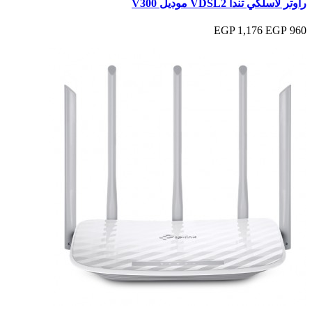
راوتر لاسلكي تندا VDSL2 موديل V300
1,176 EGP
960 EGP