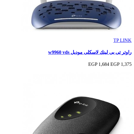
TP LINK
راوتر تى بى لينك لاسكلى موديل w9960 vds
1,684 EGP
1,375 EGP