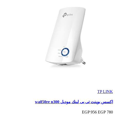
TP LINK
اكسس بوينت تى بى لينك موديل wa850re n300
956 EGP
780 EGP