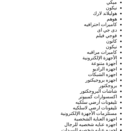
ميكي
نيكون
هوليلاند لارك
هوهم
كاميرات احترافيه
دى جي اى
فوجي فيلم
كانون
نيكون
كاميرات مراقبه
الأجهزة الإلكترونية
أجهزة متنوعة
اجهزه الراديو
اجهزه الشبكات
اجهزه بروجيكتور
بروجكتور
شاشات البروجكتور
اكسسوارات كمبيوتر
تليفونات ارضي سلكيه
تليفونات ارضي لاسلكيه
مستلزمات الأجهزة الإلكترونية
اجهزة العناية الشخصية
اجهزه عنايه شخصيه للرجال
اجهزه عنايه شخصيه للسيدات