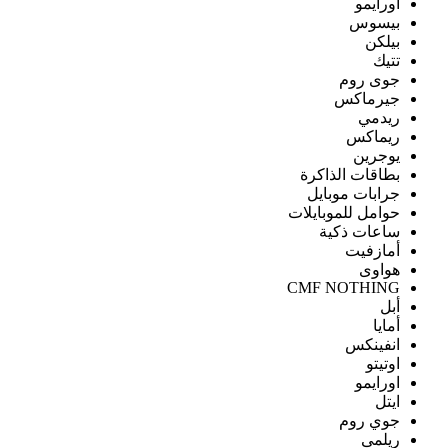
اورايمو
بيسوس
بيلكن
تتيك
جوى روم
جيرماكس
ريدمي
ريماكس
يوجرين
بطاقات الذاكرة
جرابات موبايل
حوامل للموبايلات
ساعات ذكية
أمازفيت
هواوى
CMF NOTHING
أبل
أمايا
انفينكس
اوتيتو
اورايمو
ايتل
جوي روم
ريلمى