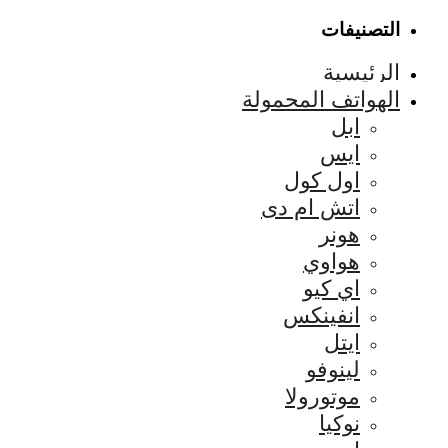
التصنيفات
الرئيسية
الهواتف المحمولة
ابل
ايس
اول كول
اتش ام دى
هونر
هواوي
اي كيو
انفينكس
ايتل
لينوفو
موتورولا
نوكيا