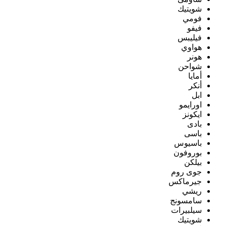
شويتيك
فومي
فيفو
فيليبس
هواوي
هونر
شواحن
أمايا
أنكر
ابل
اورايمو
ايكونز
بادى
باسى
باسيوس
بوروفون
بيلكن
جوى روم
جيرماكس
ريشي
سامسونج
سيلبيرات
شويتيك