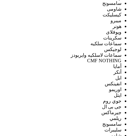
سامسونج
شاومى
كيسليكت
ميبرو
هونر
ويوفلاى
سكرينات
سماعات سلكيه
لوجيكس
سماعات لاسلكيه وايربودز
CMF NOTHING
أمايا
أنكر
ابل
انفينكس
اوريمو
ايتل
جوي روم
جى بى ال
جيرماكس
ريلمي
سامسونج
سليبرات
شاومى