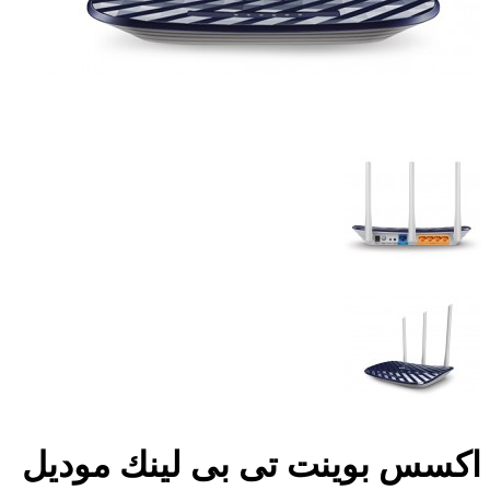
اكسس بوينت تى بى لينك موديل