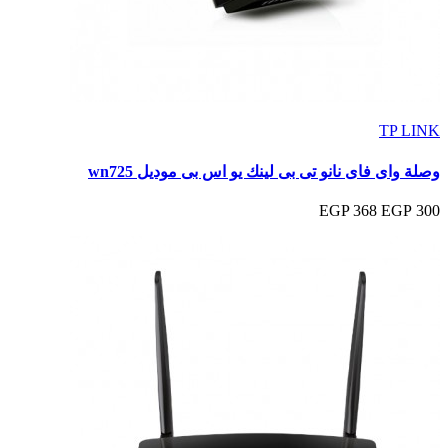
TP LINK
وصلة واى فاى نانو تى بى لينك يو اس بى موديل wn725
368 EGP
300 EGP