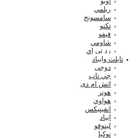
اوبو
ريلمي
سامسونج
تكنو
فيفو
شاومي
زد تي إي
تابلت وايباد
دوجى
جي تاب
اتش ام دى
هونر
هواوي
انفينيكس
ايباد
لينوفو
نوكيا