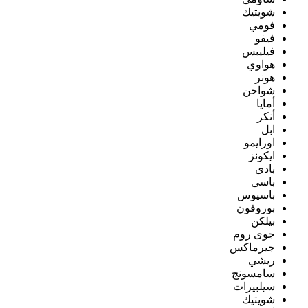
شويتيك
فومي
فيفو
فيليبس
هواوي
هونر
شواحن
أمايا
أنكر
ابل
اورايمو
ايكونز
بادى
باسى
باسيوس
بوروفون
بيلكن
جوى روم
جيرماكس
ريشي
سامسونج
سيلبيرات
شويتيك