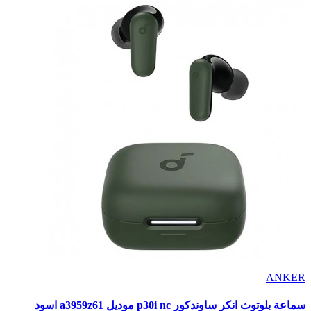
ANKER
سماعة بلوتوث انكر ساوندكور p30i nc موديل a3959z61 اسود