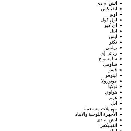
اتش ام دى
انفينكس
اوبو
اول كول
اي كيو
ايتل
ايس
تكنو
ريلمي
زد تي إي
سامسونج
شاومي
فيفو
لينوفو
موتورولا
نوكيا
هواوي
هونر
ابل
موبايلات مستعملة
الأجهزة اللوحية والآيباد
اتش ام دى
انفينيكس
ايباد