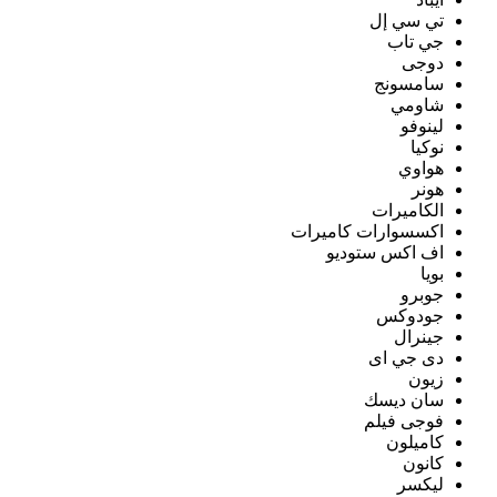
تي سي إل
جي تاب
دوجى
سامسونج
شاومي
لينوفو
نوكيا
هواوي
هونر
الكاميرات
اكسسوارات كاميرات
اف اكس ستوديو
بويا
جوبرو
جودوكس
جينرال
دى جي اى
زيون
سان ديسك
فوجى فيلم
كاميلون
كانون
ليكسر