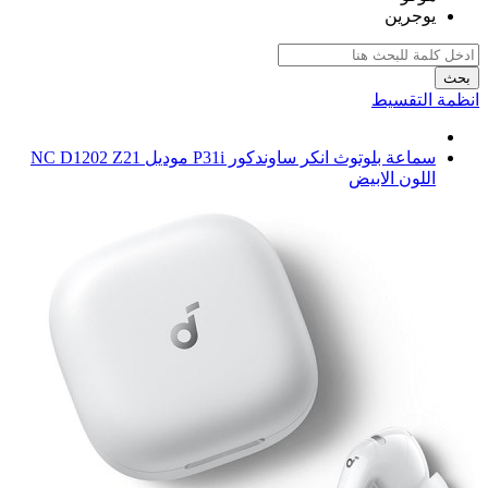
يوجرين
بحث
انظمة التقسيط
سماعة بلوتوث انكر ساوندكور P31i موديل NC D1202 Z21
اللون الابيض