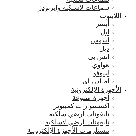
سماعات لاسلكيه وايربودز
اللابتوب
أيسر
ابل
أسوس
ديل
اتش بي
هواوي
لينوفو
ام اس اي
الأجهزة الإلكترونية
أجهزة متنوعة
اكسسوارات كمبيوتر
تليفونات ارضي سلكيه
تليفونات ارضي لاسلكيه
مستلزمات الأجهزة الإلكترونية