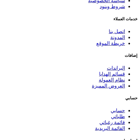
سياسة الخصوصية
شروط وبنود
خدمات العملاء
اتصل بنا
المدونة
خريطة الموقع
إضافات
البراندات
قسائم الهدايا
نظام العمولة
العروض المميزة
حسابي
حسابي
طلباتي
قائمة رغباتي
القائمة البريدية