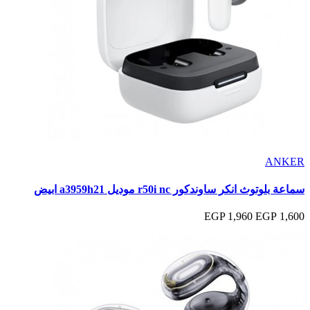
ANKER
سماعة بلوتوث انكر ساوندكور r50i nc موديل a3959h21 ابيض
1,960 EGP
1,600 EGP