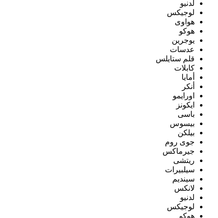
لدنيو
لوجيكس
هواوى
هوكو
يوجرين
عدسات
قلم ستايلس
كابلات
أمايا
أنكر
اورايمو
ايكونز
باسى
بيسوس
بيلكن
جوى روم
جيرماكس
ريتشى
سيلبيرات
سينديم
لانكس
لدنيو
لوجيكس
هوكو