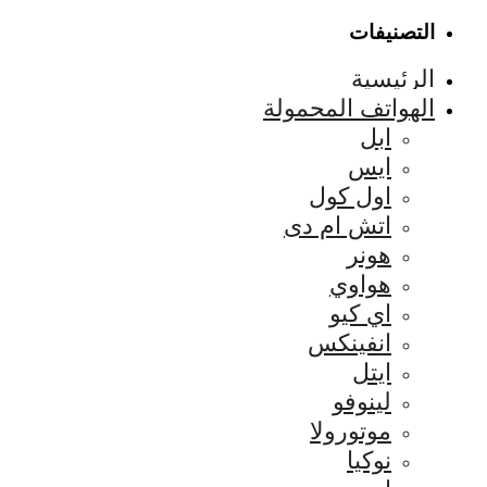
التصنيفات
الرئيسية
الهواتف المحمولة
ابل
ايس
اول كول
اتش ام دى
هونر
هواوي
اي كيو
انفينكس
ايتل
لينوفو
موتورولا
نوكيا