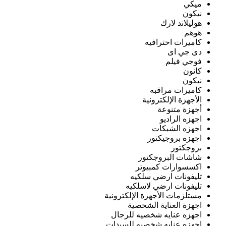
ميكي
نيكون
هوليلاند لارك
هوهم
كاميرات احترافيه
دى جي اى
فوجي فيلم
كانون
نيكون
كاميرات مراقبه
الأجهزة الإلكترونية
أجهزة متنوعة
اجهزه الراديو
اجهزه الشبكات
اجهزه بروجيكتور
بروجكتور
شاشات البروجكتور
اكسسوارات كمبيوتر
تليفونات ارضي سلكيه
تليفونات ارضي لاسلكيه
مستلزمات الأجهزة الإلكترونية
اجهزة العناية الشخصية
اجهزه عنايه شخصيه للرجال
اجهزه عنايه شخصيه للسيدات