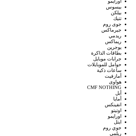
اورايمو
بيسوس
بيلكن
تتيك
جوى روم
جيرماكس
ريدمي
ريماكس
يوجرين
بطاقات الذاكرة
جرابات موبايل
حوامل للموبايلات
ساعات ذكية
أمازفيت
هواوى
CMF NOTHING
أبل
أمايا
انفينكس
اوتيتو
اورايمو
ايتل
جوي روم
ريلمى