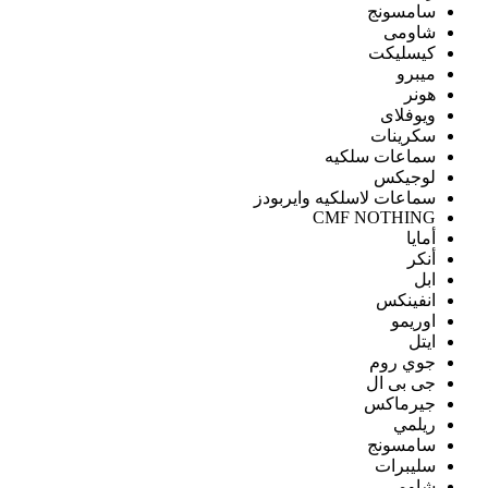
سامسونج
شاومى
كيسليكت
ميبرو
هونر
ويوفلاى
سكرينات
سماعات سلكيه
لوجيكس
سماعات لاسلكيه وايربودز
CMF NOTHING
أمايا
أنكر
ابل
انفينكس
اوريمو
ايتل
جوي روم
جى بى ال
جيرماكس
ريلمي
سامسونج
سليبرات
شاومى