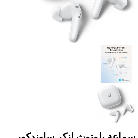
سماعة بلوتوث انكر ساوندكور