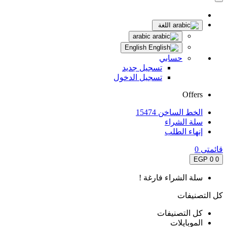
اللغة
arabic
English
حسابي
تسجيل جديد
تسجيل الدخول
Offers
الخط الساخن 15474
سلة الشراء
إنهاء الطلب
قائمتى
0
0 EGP
0
سلة الشراء فارغة !
كل التصنيفات
كل التصنيفات
الموبايلات