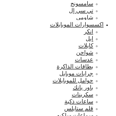
سامسونج
تي سي إل
شاومي
اكسسوارات الموبايلات
انكر
ابل
كابلات
شواحن
عدسات
بطاقات الذاكرة
جرابات موبايل
حوامل للموبايلات
باور بانك
سكرينات
ساعات ذكية
قلم ستايلس
سماعات سلكيه