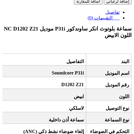
إضافة لرغباتي
اضافة للمقارنة
تفاصيل
التقييمات (0)
سماعة بلوتوث انكر ساوندكور P31i موديل NC D1202 Z21
اللون الابيض
البند
التفاصيل
Soundcore P31i
اسم الموديل
D1202 Z21
رقم الموديل
اللون
ابيض
نوع التوصيل
لاسلكي
نوع السماعة
سماعة أذن داخلية
التحكم في الضوضاء
إلغاء ضوضاء نشط ذكي
(ANC)