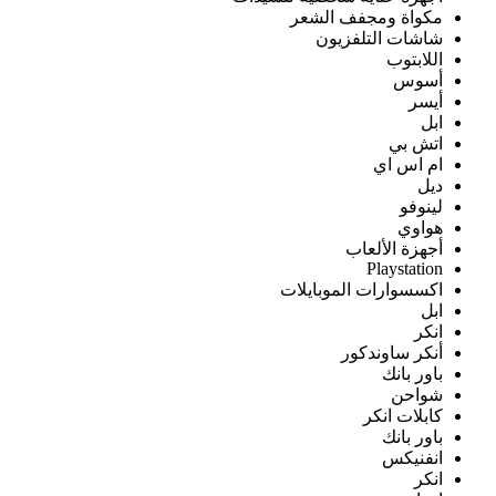
مكواة ومجفف الشعر
شاشات التلفزيون
اللابتوب
أسوس
أيسر
ابل
اتش بي
ام اس اي
ديل
لينوفو
هواوي
أجهزة الألعاب
Playstation
اكسسوارات الموبايلات
ابل
انكر
أنكر ساوندكور
باور بانك
شواحن
كابلات انكر
باور بانك
انفنيكس
انكر