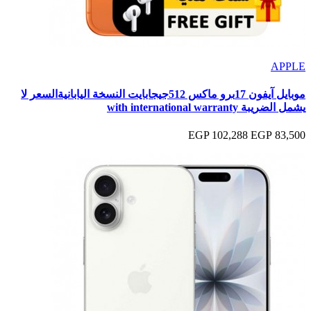
APPLE
موبايل آيفون 17برو ماكس 512جيجابايت النسخة اليابانيةالسعر لا
يشمل الضريبة with international warranty
102,288 EGP
83,500 EGP