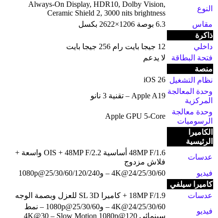
Always-On Display, HDR10, Dolby Vision,
النوع
Ceramic Shield 2, 3000 nits brightness
مقاس
6.3 بوصة 1206×2622 بكسل
ذاكرة
داخلي
12 جيجا بايت رام 256 جيجا بايت
فتحة البطاقة
لا يدعم
منصة
iOS 26
نظام التشغيل
وحدة المعالجة
Apple A19 – تقنية 3 نانو
المركزية
وحدة معالجة
Apple GPU 5-Core
الرسوميات
الكاميرا
الرئيسية
48MP F/1.6 أساسية OIS + 48MP F/2.2 واسعة +
عدسات
فلاش مزدوج
فيديو
4K@24/25/30/60 – و1080p@25/30/60/120/240
كاميرا سيلفي
عدسات
18MP F/1.9 + كاميرا SL 3D للعزل وبصمة الوجه
4K@24/25/30/60 – و1080p@25/30/60 – نمط
فيديو
سينمائي 4K@30 – Slow Motion 1080p@120