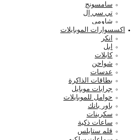
سامسونج
تي سي إل
شاومي
اكسسوارات الموبايلات
انكر
ابل
كابلات
شواحن
عدسات
بطاقات الذاكرة
جرابات موبايل
حوامل للموبايلات
باور بانك
سكرينات
ساعات ذكية
قلم ستايلس
سماعات سلكيه