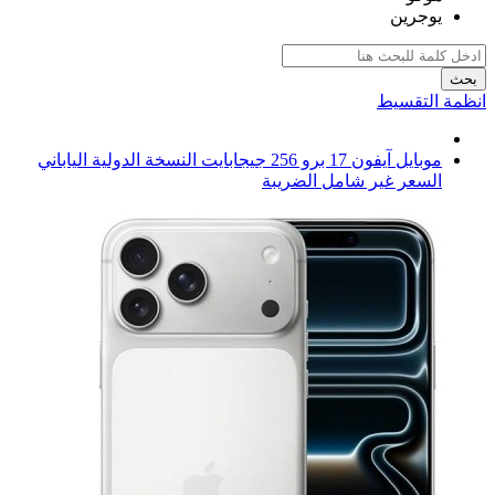
يوجرين
بحث
انظمة التقسيط
موبايل آيفون 17 برو 256 جيجابايت النسخة الدولية الياباني
السعر غير شامل الضريبة