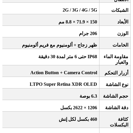
2G / 3G / 4G / 5G
الشبكات
الأبعاد
150 × 71.9 × 8.8
مم
الوزن
206
جرام
الخامات
ظهر زجاج + ألومنيوم مع فريم ألومنيوم
مقاومة الماء
IP68
حتى 6 متر لمدة 30 دقيقة
والغبار
Action Button + Camera Control
أزرار التحكم
LTPO Super Retina XDR OLED
نوع الشاشة
حجم الشاشة
6.3
بوصة
دقة الشاشة
1206 × 2622
بكسل
كثافة
460
بكسل لكل إنش
البكسلات