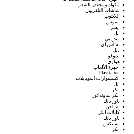
مكواة ومجفف الشعر
شاشات التلفزيون
اللابتوب
أسوس
أيسر
ابل
اتش بي
ام اس اي
ديل
لينوفو
هواوي
أجهزة الألعاب
Playstation
اكسسوارات الموبايلات
ابل
انكر
أنكر ساوندكور
باور بانك
شواحن
كابلات انكر
باور بانك
انفنيكس
انكر