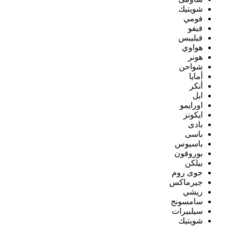
شويتيك
فومي
فيفو
فيليبس
هواوي
هونر
شواحن
أمايا
أنكر
ابل
اورايمو
ايكونز
بادى
باسى
باسيوس
بوروفون
بيلكن
جوى روم
جيرماكس
ريشي
سامسونج
سيلبيرات
شويتيك