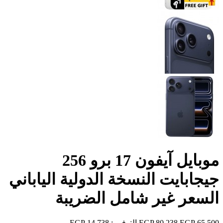
موبايل آيفون 17 برو 256
جيجابايت النسخة الدولية الياباني
السعر غير شامل الضريبة
65,500 EGP
80,238 EGP
التوفير :
14,738 EGP