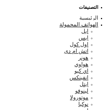
التصنيفات
الرئيسية
الهواتف المحمولة
ابل
ايس
اول كول
اتش ام دى
هونر
هواوي
اي كيو
انفينكس
ايتل
لينوفو
موتورولا
نوكيا