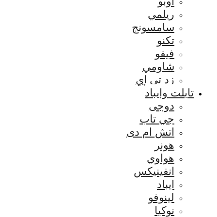
اوبو
ريلمي
سامسونج
تكنو
فيفو
شاومي
زد تي إي
تابلت وايباد
دوجى
جي تاب
اتش ام دى
هونر
هواوي
انفينيكس
ايباد
لينوفو
نوكيا