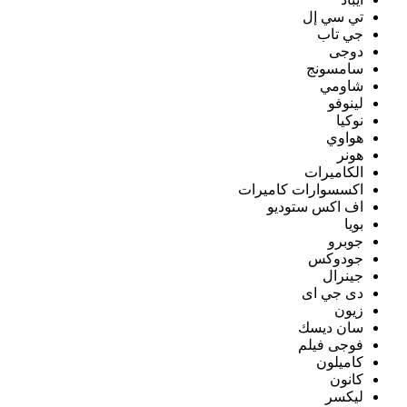
تي سي إل
جي تاب
دوجى
سامسونج
شاومي
لينوفو
نوكيا
هواوي
هونر
الكاميرات
اكسسوارات كاميرات
اف اكس ستوديو
بويا
جوبرو
جودوكس
جينرال
دى جي اى
زيون
سان ديسك
فوجى فيلم
كاميلون
كانون
ليكسر