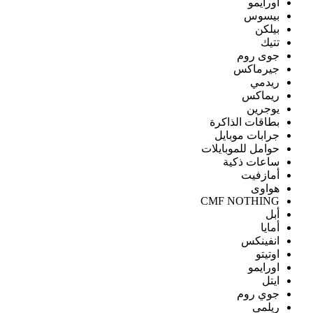
اورايمو
بيسوس
بيلكن
تتيك
جوى روم
جيرماكس
ريدمي
ريماكس
يوجرين
بطاقات الذاكرة
جرابات موبايل
حوامل للموبايلات
ساعات ذكية
أمازفيت
هواوى
CMF NOTHING
أبل
أمايا
انفينكس
اوتيتو
اورايمو
ايتل
جوي روم
ريلمى