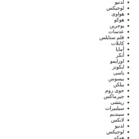
لدنيو
لوجيكس
هواوى
هوكو
يوجرين
عدسات
قلم ستايلس
كابلات
أمايا
أنكر
اورايمو
ايكونز
باسى
بيسوس
بيلكن
جوى روم
جيرماكس
ريتشى
سيلبيرات
سينديم
لانكس
لدنيو
لوجيكس
هوكو