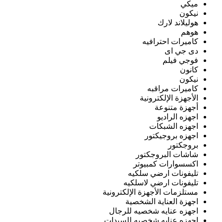
ميكي
نيكون
هوليلاند لارك
هوهم
كاميرات احترافيه
دى جي اى
فوجي فيلم
كانون
نيكون
كاميرات مراقبه
الأجهزة الإلكترونية
أجهزة متنوعة
اجهزه الراديو
اجهزه الشبكات
اجهزه بروجيكتور
بروجكتور
شاشات البروجكتور
اكسسوارات كمبيوتر
تليفونات ارضي سلكيه
تليفونات ارضي لاسلكيه
مستلزمات الأجهزة الإلكترونية
اجهزة العناية الشخصية
اجهزه عنايه شخصيه للرجال
اجهزه عنايه شخصيه للسيدات