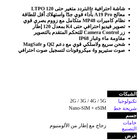
شاشة احترافية
LTPO
Hz
بتردد متغير حتى 120
معالج
A19 Pro
بأداء قوي جدًا واستهلاك أقل للطاقة
نظام كاميرات 48
MP
متكامل مع زووم بصري قوي
تصوير فيديو احترافي حتى 4
K
بمعدل 120 إطار
زر
Camera Control
للتحكم المتقدم بالتصوير
مقاومة ماء وغبار
IP68
شحن سريع ولاسلكي قوي مع دعم
MagSafe
Qi2
و
صوت ستيريو و4 ميكروفونات لتسجيل صوت احترافي
الشبكات
2G / 3G / 4G / 5G
تكنولوجيا
Nano-SIM + eSIM
شريحة خط
جسم
خامات
زجاج مع إطار من الألومنيوم
التصنيع
عرض