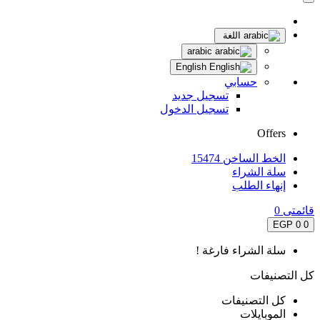
اللغة
arabic
English
حسابي
تسجيل جديد
تسجيل الدخول
Offers
الخط الساخن 15474
سلة الشراء
إنهاء الطلب
قائمتى
0
0 EGP
0
سلة الشراء فارغة !
كل التصنيفات
كل التصنيفات
الموبايلات