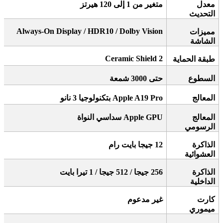
معدل
متغير من 1 إلى 120 هيرتز
التحديث
Always-On Display / HDR10 / Dolby Vision
مميزات
الشاشة
Ceramic Shield 2
طبقة الحماية
السطوع
حتى 3000 شمعة
المعالج
Apple A19 Pro
بتكنولوجيا 3 نانو
المعالج
Apple GPU
سداسي النواة
الرسومي
الذاكرة
12
جيجا بايت رام
العشوائية
الذاكرة
256
جيجا / 512 جيجا / 1 تيرا بايت
الداخلية
كارت
غير مدعوم
ميموري