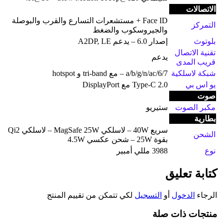
الاتصالات
Face ID + مستشعرات التسارع والقرب والبوصلة
التمركز
والجيروسكوب والضغط
بلوتوث
إصدار 6.0 – يدعم A2DP, LE
تقنية الاتصال
يدعم
قريب المدى
شبكة لاسلكية
a/b/g/n/ac/6/7 – مع tri-band و hotspot
يو اس بي
Type-C 2.0 مع DisplayPort
صوت
مكبر الصوت
ستيريو
بطارية
سريع 40W – لاسلكي MagSafe 25W – لاسلكي Qi2
الشحن
بقوة 25W – شحن عكسي 4.5W
نوع
3988 مللي أمبير
كتابة تعليق
الرجاء
الدخول
أو
التسجيل
لكي تتمكن من تقييم المنتج
منتجات ذات صلة