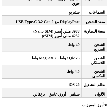
جوي
السماعات
ستيريو
منفذ الشحن
DisplayPort
مع
USB Type-C 3.2 Gen 2
سعة البطارية
3988
مللي أمبير
(Nano-SIM)
4252
مللي أمبير
(eSIM)
الشحن
40
واط
السريع
الشحن
/ Qi2 25
واط
MagSafe 25
واط
اللاسلكي
الشحن
4.5
واط
العكسي
iOS 26
نظام التشغيل
الألوان
سيلفر – أزرق غامق – برتقالي
⭐
أبرز المميزات