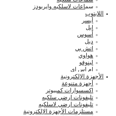
سماعات لاسلكيه وايربودز
اللابتوب
أيسر
ابل
أسوس
ديل
اتش بي
هواوي
لينوفو
ام اس اي
الأجهزة الإلكترونية
أجهزة متنوعة
اكسسوارات كمبيوتر
تليفونات ارضي سلكيه
تليفونات ارضي لاسلكيه
مستلزمات الأجهزة الإلكترونية