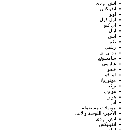
اتش ام دى
انفينكس
اوبو
اول كول
اي كيو
ايتل
ايس
تكنو
ريلمي
زد تي إي
سامسونج
شاومي
فيفو
لينوفو
موتورولا
نوكيا
هواوي
هونر
ابل
موبايلات مستعملة
الأجهزة اللوحية والآيباد
اتش ام دى
انفينيكس
ايباد