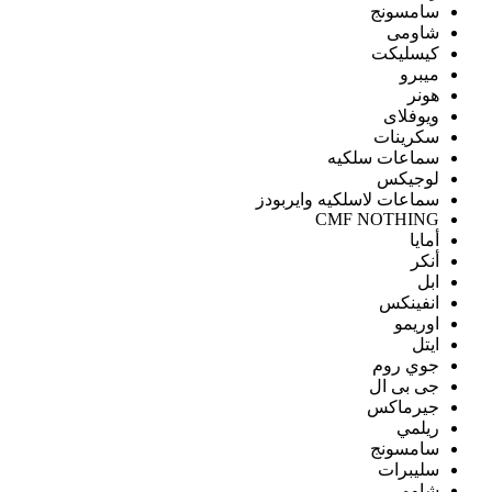
سامسونج
شاومى
كيسليكت
ميبرو
هونر
ويوفلاى
سكرينات
سماعات سلكيه
لوجيكس
سماعات لاسلكيه وايربودز
CMF NOTHING
أمايا
أنكر
ابل
انفينكس
اوريمو
ايتل
جوي روم
جى بى ال
جيرماكس
ريلمي
سامسونج
سليبرات
شاومى