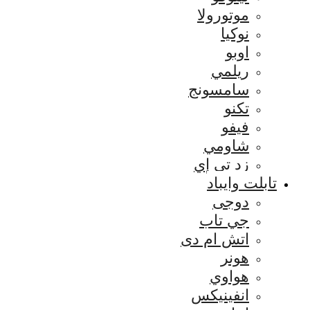
موتورولا
نوكيا
اوبو
ريلمي
سامسونج
تكنو
فيفو
شاومي
زد تي إي
تابلت وايباد
دوجى
جي تاب
اتش ام دى
هونر
هواوي
انفينيكس