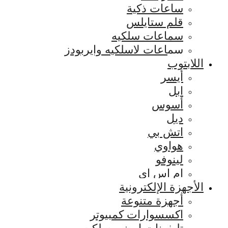
ساعات ذكية
قلم ستايلس
سماعات سلكيه
سماعات لاسلكيه وايربودز
اللابتوب
أيسر
ابل
أسوس
ديل
اتش بي
هواوي
لينوفو
ام اس اي
الأجهزة الإلكترونية
أجهزة متنوعة
اكسسوارات كمبيوتر