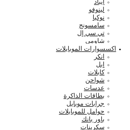
ايباد
لينوفو
نوكيا
سامسونج
تي سي إل
شاومي
اكسسوارات الموبايلات
انكر
ابل
كابلات
شواحن
عدسات
بطاقات الذاكرة
جرابات موبايل
حوامل للموبايلات
باور بانك
سكرينات