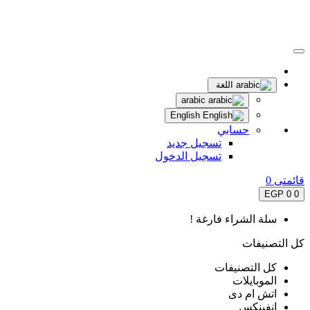
اللغة
arabic
English
حسابي
تسجيل جديد
تسجيل الدخول
قائمتى
0
0 EGP
0
سلة الشراء فارغة !
كل التصنيفات
كل التصنيفات
الموبايلات
اتش ام دى
انفينكس