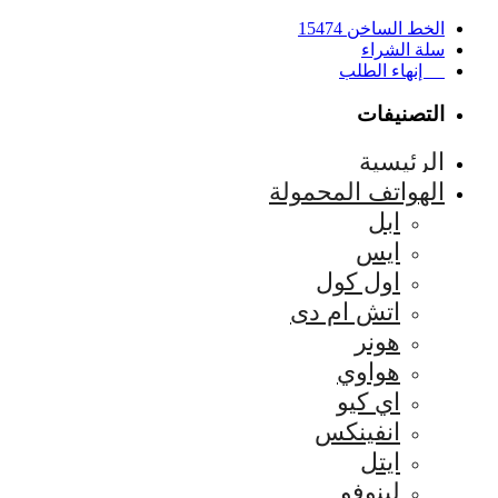
الخط الساخن 15474
سلة الشراء
إنهاء الطلب
التصنيفات
الرئيسية
الهواتف المحمولة
ابل
ايس
اول كول
اتش ام دى
هونر
هواوي
اي كيو
انفينكس
ايتل
لينوفو