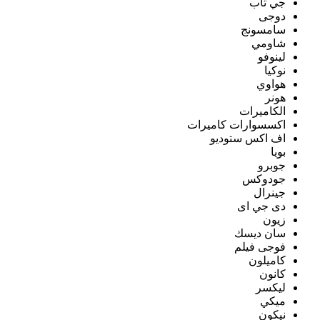
جي تاب
دوجى
سامسونج
شاومي
لينوفو
نوكيا
هواوي
هونر
الكاميرات
اكسسوارات كاميرات
اف اكس ستوديو
بويا
جوبرو
جودوكس
جينرال
دى جي اى
زيون
سان ديسك
فوجى فيلم
كاميلون
كانون
ليكسر
ميكي
نيكون