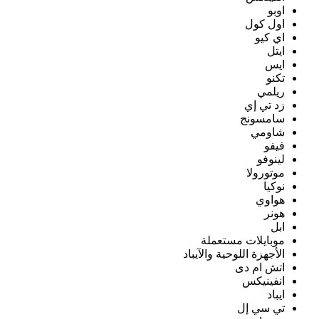
اوبو
اول كول
اي كيو
ايتل
ايس
تكنو
ريلمي
زد تي إي
سامسونج
شاومي
فيفو
لينوفو
موتورولا
نوكيا
هواوي
هونر
ابل
موبايلات مستعملة
الأجهزة اللوحية والآيباد
اتش ام دى
انفينيكس
ايباد
تي سي إل