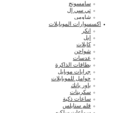
سامسونج
تي سي إل
شاومي
اكسسوارات الموبايلات
انكر
ابل
كابلات
شواحن
عدسات
بطاقات الذاكرة
جرابات موبايل
حوامل للموبايلات
باور بانك
سكرينات
ساعات ذكية
قلم ستايلس
سماعات سلكيه