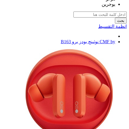
يوجرين
بحث
انظمة التقسيط
CMF by نوثينج بودز برو B163