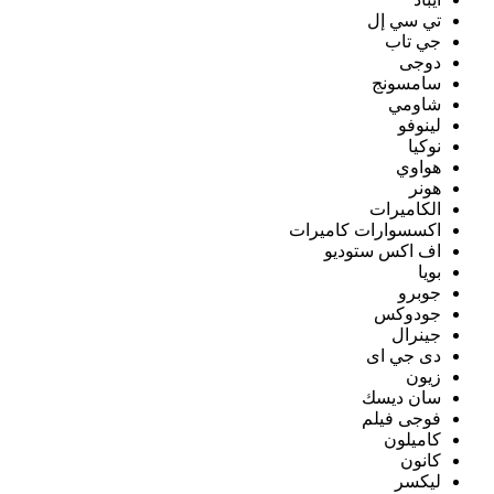
تي سي إل
جي تاب
دوجى
سامسونج
شاومي
لينوفو
نوكيا
هواوي
هونر
الكاميرات
اكسسوارات كاميرات
اف اكس ستوديو
بويا
جوبرو
جودوكس
جينرال
دى جي اى
زيون
سان ديسك
فوجى فيلم
كاميلون
كانون
ليكسر