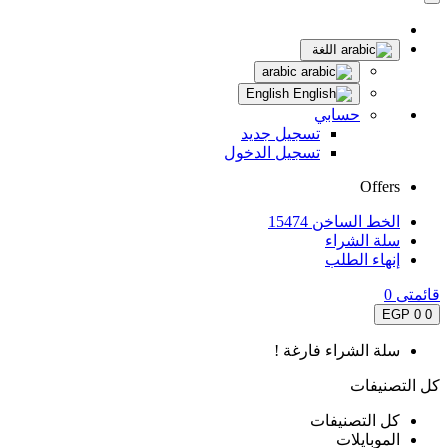
اللغة
arabic
English
حسابي
تسجيل جديد
تسجيل الدخول
Offers
الخط الساخن 15474
سلة الشراء
إنهاء الطلب
قائمتى
0
0 EGP
0
سلة الشراء فارغة !
كل التصنيفات
كل التصنيفات
الموبايلات