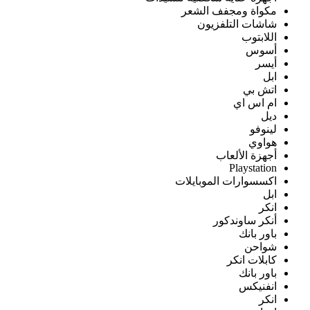
مكواة ومجفف الشعر
شاشات التلفزيون
اللابتوب
أسوس
أيسر
ابل
اتش بي
ام اس اي
ديل
لينوفو
هواوي
أجهزة الألعاب
Playstation
اكسسوارات الموبايلات
ابل
انكر
أنكر ساوندكور
باور بانك
شواحن
كابلات انكر
باور بانك
انفنيكس
انكر