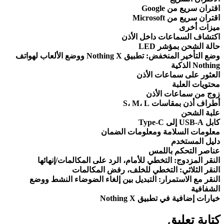
اقتران سريع من Google
اقتران سريع من Microsoft
ميزات أخرى
اكتشاف السماعات داخل الأذن
حالة الشحن بمؤشر LED
وضع التأخير المنخفض: تطبيق Nothing X ووضع الألعاب لهواتف
Nothing الذكية
العثور على سماعات الأذن
محتويات العلبة
زوج من سماعات الأذن
أطراف أذن بمقاسات S، M، L
علبة الشحن
كابل USB-A إلى Type-C
معلومات السلامة ومعلومات الضمان
دليل المستخدم
عناصر التحكم باللمس
النقر المزدوج: التخطي للأمام، الرد على المكالمات/إنهائها
النقر الثلاثي: التخطي للخلف، رفض المكالمات
النقر مع الاستمرار: التبديل بين إلغاء الضوضاء النشط ووضع
الشفافية
خيارات إضافية في تطبيق Nothing X
كتابة تعليق