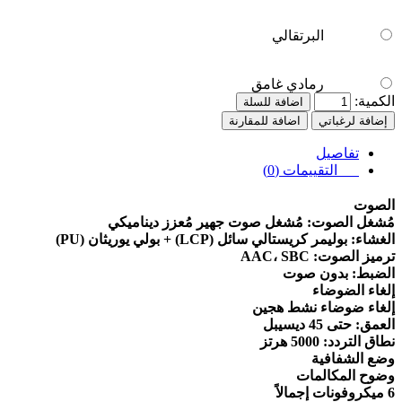
البرتقالي
رمادي غامق
الكمية:
اضافة للسلة
إضافة لرغباتي
اضافة للمقارنة
تفاصيل
التقييمات (0)
الصوت
مُشغل الصوت: مُشغل صوت جهير مُعزز ديناميكي
الغشاء: بوليمر كريستالي سائل (LCP) + بولي يوريثان (PU)
ترميز الصوت: AAC، SBC
الضبط: بدون صوت
إلغاء الضوضاء
إلغاء ضوضاء نشط هجين
العمق: حتى 45 ديسيبل
نطاق التردد: 5000 هرتز
وضع الشفافية
وضوح المكالمات
6 ميكروفونات إجمالاً