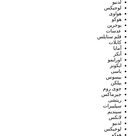
لدنيو
لوجيكس
هواوى
هوكو
يوجرين
عدسات
قلم ستايلس
كابلات
أمايا
أنكر
اورايمو
ايكونز
باسى
بيسوس
بيلكن
جوى روم
جيرماكس
ريتشى
سيلبيرات
سينديم
لانكس
لدنيو
لوجيكس
هوكو