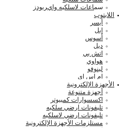
سماعات لاسلكيه وايربودز
اللابتوب
أيسر
ابل
أسوس
ديل
اتش بي
هواوي
لينوفو
ام اس اي
الأجهزة الإلكترونية
أجهزة متنوعة
اكسسوارات كمبيوتر
تليفونات ارضي سلكيه
تليفونات ارضي لاسلكيه
مستلزمات الأجهزة الإلكترونية