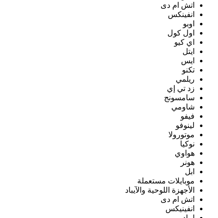
اتش ام دى
انفينكس
اوبو
اول كول
اي كيو
ايتل
ايس
تكنو
ريلمي
زد تي إي
سامسونج
شاومي
فيفو
لينوفو
موتورولا
نوكيا
هواوي
هونر
ابل
موبايلات مستعملة
الأجهزة اللوحية والآيباد
اتش ام دى
انفينيكس
ايباد