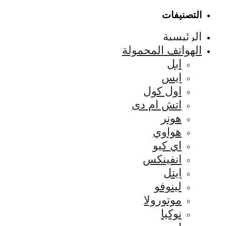
التصنيفات
الرئيسية
الهواتف المحمولة
ابل
ايس
اول كول
اتش ام دى
هونر
هواوي
اي كيو
انفينكس
ايتل
لينوفو
موتورولا
نوكيا