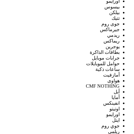
اورايمو
بيسوس
بيلكن
تتيك
جوى روم
جيرماكس
ريدمي
ريماكس
يوجرين
بطاقات الذاكرة
جرابات موبايل
حوامل للموبايلات
ساعات ذكية
أمازفيت
هواوى
CMF NOTHING
أبل
أمايا
انفينكس
اوتيتو
اورايمو
ايتل
جوي روم
ريلمى