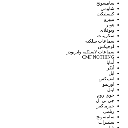
سامسونج
شاومى
كيسليكت
ميبرو
هونر
ويوفلاى
سكرينات
سماعات سلكيه
لوجيكس
سماعات لاسلكيه وايربودز
CMF NOTHING
أمايا
أنكر
ابل
انفينكس
اوريمو
ايتل
جوي روم
جى بى ال
جيرماكس
ريلمي
سامسونج
سليبرات
شاومى