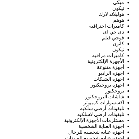
ميكي
نيكون
هوليلاند لارك
هوهم
كاميرات احترافيه
دى جي اى
فوجي فيلم
كانون
نيكون
كاميرات مراقبه
الأجهزة الإلكترونية
أجهزة متنوعة
اجهزه الراديو
اجهزه الشبكات
اجهزه بروجيكتور
بروجكتور
شاشات البروجكتور
اكسسوارات كمبيوتر
تليفونات ارضي سلكيه
تليفونات ارضي لاسلكيه
مستلزمات الأجهزة الإلكترونية
اجهزة العناية الشخصية
اجهزه عنايه شخصيه للرجال
اجهزه عنايه شخصيه للسيدات