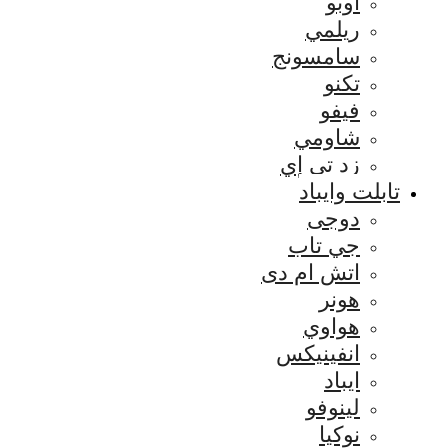
اوبو
ريلمي
سامسونج
تكنو
فيفو
شاومي
زد تي إي
تابلت وايباد
دوجى
جي تاب
اتش ام دى
هونر
هواوي
انفينيكس
ايباد
لينوفو
نوكيا