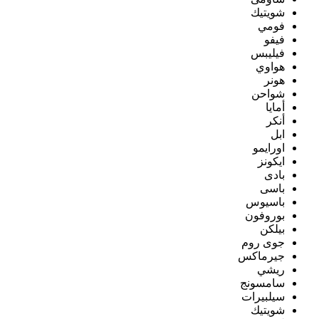
شويتيك
فومي
فيفو
فيليبس
هواوي
هونر
شواحن
أمايا
أنكر
ابل
اورايمو
ايكونز
بادى
باسى
باسيوس
بوروفون
بيلكن
جوى روم
جيرماكس
ريشي
سامسونج
سيلبيرات
شويتيك