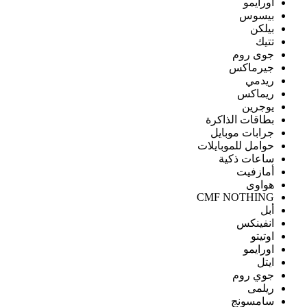
اورايمو
بيسوس
بيلكن
تتيك
جوى روم
جيرماكس
ريدمي
ريماكس
يوجرين
بطاقات الذاكرة
جرابات موبايل
حوامل للموبايلات
ساعات ذكية
أمازفيت
هواوى
CMF NOTHING
أبل
انفينكس
اوتيتو
اورايمو
ايتل
جوي روم
ريلمى
سامسونج