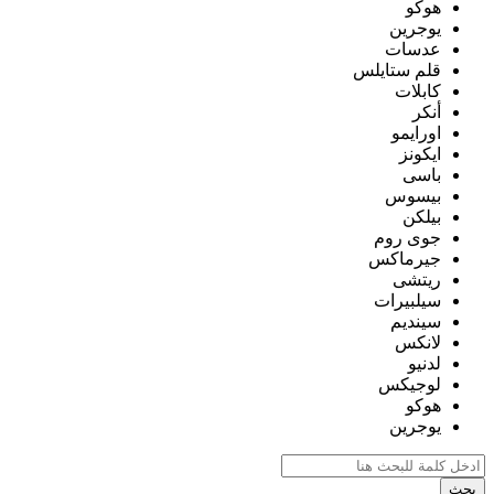
هوكو
يوجرين
عدسات
قلم ستايلس
كابلات
أنكر
اورايمو
ايكونز
باسى
بيسوس
بيلكن
جوى روم
جيرماكس
ريتشى
سيلبيرات
سينديم
لانكس
لدنيو
لوجيكس
هوكو
يوجرين
بحث