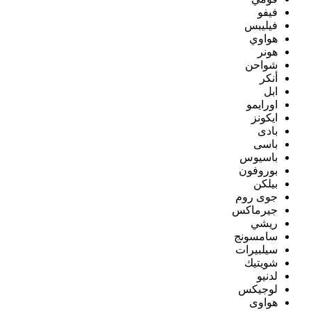
فيفو
فيليبس
هواوي
هونر
شواحن
أنكر
ابل
اورايمو
ايكونز
بادى
باسى
باسيوس
بوروفون
بيلكن
جوى روم
جيرماكس
ريشي
سامسونج
سيلبيرات
شويتيك
لدنيو
لوجيكس
هواوى