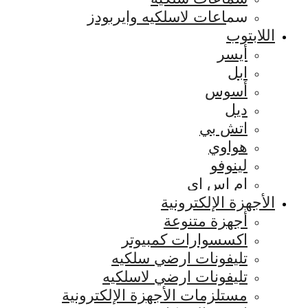
سماعات لاسلكيه وايربودز
اللابتوب
أيسر
ابل
أسوس
ديل
اتش بي
هواوي
لينوفو
ام اس اي
الأجهزة الإلكترونية
أجهزة متنوعة
اكسسوارات كمبيوتر
تليفونات ارضي سلكيه
تليفونات ارضي لاسلكيه
مستلزمات الأجهزة الإلكترونية