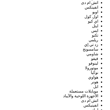
اتش ام دى
انفينكس
اوبو
اول كول
اي كيو
ايتل
ايس
تكنو
ريلمي
زد تي إي
سامسونج
شاومي
فيفو
لينوفو
موتورولا
نوكيا
هواوي
هونر
ابل
موبايلات مستعملة
الأجهزة اللوحية والآيباد
اتش ام دى
انفينيكس
ايباد