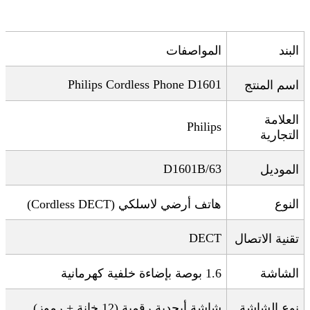
البند
المواصفات
Philips Cordless Phone D1601
اسم المنتج
العلامة
Philips
التجارية
D1601B/63
الموديل
النوع
هاتف أرضي لاسلكي
(Cordless DECT)
DECT
تقنية الاتصال
الشاشة
1.6
بوصة بإضاءة خلفية كهرمانية
نوع الشاشة
شاشة أبجدية رقمية (12 خانة + رموز)