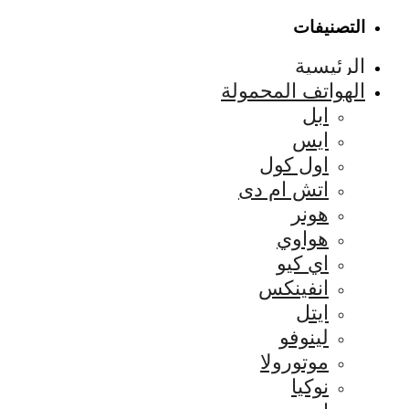
التصنيفات
الرئيسية
الهواتف المحمولة
ابل
ايس
اول كول
اتش ام دى
هونر
هواوي
اي كيو
انفينكس
ايتل
لينوفو
موتورولا
نوكيا