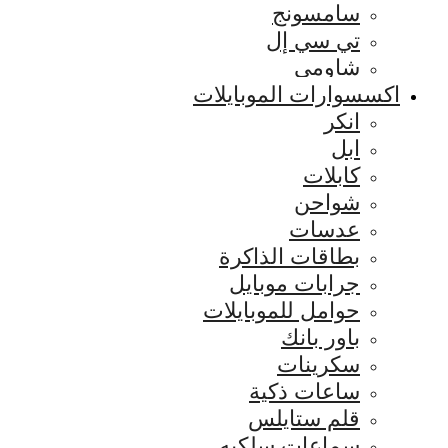
سامسونج
تي سي إل
شاومي
اكسسوارات الموبايلات
انكر
ابل
كابلات
شواحن
عدسات
بطاقات الذاكرة
جرابات موبايل
حوامل للموبايلات
باور بانك
سكرينات
ساعات ذكية
قلم ستايلس
سماعات سلكيه