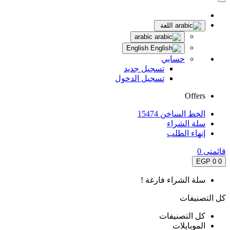
اللغة
arabic
English
حسابي
تسجيل جديد
تسجيل الدخول
Offers
الخط الساخن 15474
سلة الشراء
إنهاء الطلب
قائمتى
0
0 EGP
0
سلة الشراء فارغة !
كل التصنيفات
كل التصنيفات
الموبايلات