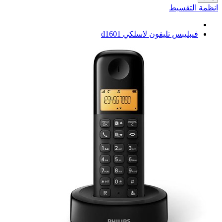
انظمة التقسيط
فيبليبس تليفون لاسلكي d1601