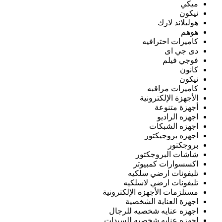
ميكي
نيكون
هوليلاند لارك
هوهم
كاميرات احترافيه
دى جي اى
فوجي فيلم
كانون
نيكون
كاميرات مراقبه
الأجهزة الإلكترونية
أجهزة متنوعة
اجهزه الراديو
اجهزه الشبكات
اجهزه بروجيكتور
بروجكتور
شاشات البروجكتور
اكسسوارات كمبيوتر
تليفونات ارضي سلكيه
تليفونات ارضي لاسلكيه
مستلزمات الأجهزة الإلكترونية
اجهزة العناية الشخصية
اجهزه عنايه شخصيه للرجال
اجهزه عنايه شخصيه للسيدات