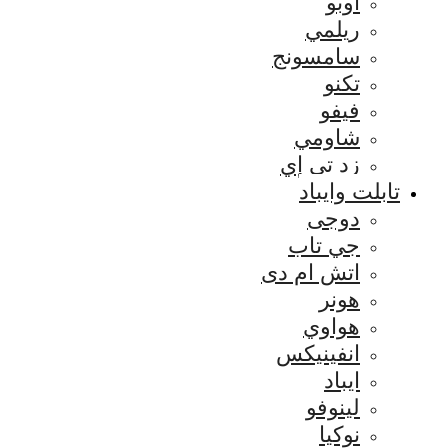
اوبو
ريلمي
سامسونج
تكنو
فيفو
شاومي
زد تي إي
تابلت وايباد
دوجى
جي تاب
اتش ام دى
هونر
هواوي
انفينيكس
ايباد
لينوفو
نوكيا