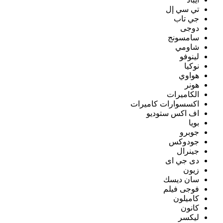
تي سي إل
جي تاب
دوجى
سامسونج
شاومي
لينوفو
نوكيا
هواوي
هونر
الكاميرات
اكسسوارات كاميرات
اف اكس ستوديو
بويا
جوبرو
جودوكس
جينرال
دى جي اى
زيون
سان ديسك
فوجى فيلم
كاميلون
كانون
ليكسر