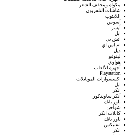
مكواة ومجفف الشعر
شاشات التلفزيون
اللابتوب
أسوس
أيسر
ابل
اتش بي
ام اس اي
ديل
لينوفو
هواوي
أجهزة الألعاب
Playstation
اكسسوارات الموبايلات
ابل
انكر
أنكر ساوندكور
باور بانك
شواحن
كابلات انكر
باور بانك
انفنيكس
انكر