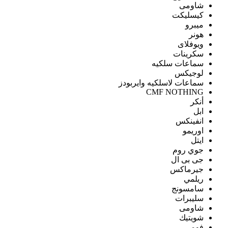
شاومى
كيسليكت
ميبرو
هونر
ويوفلاى
سكرينات
سماعات سلكيه
لوجيكس
سماعات لاسلكيه وايربودز
CMF NOTHING
أنكر
ابل
انفينكس
اوريمو
ايتل
جوي روم
جى بى ال
جيرماكس
ريلمي
سامسونج
سليبرات
شاومى
شويتيك
فومي