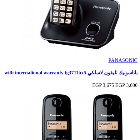
PANASONIC
باناسونيك تليفون لاسلكي with international warranty tg3711bx5
3,675 EGP
3,000 EGP