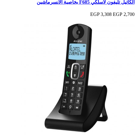
الكاتيل تليفون لاسلكي F685 بخاصية الانسرماشين
3,308 EGP
2,700 EGP