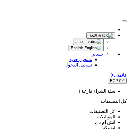
اللغة
arabic
English
حسابي
تسجيل جديد
تسجيل الدخول
قائمتى
0
0 EGP
0
سلة الشراء فارغة !
كل التصنيفات
كل التصنيفات
الموبايلات
اتش ام دى
انفينكس