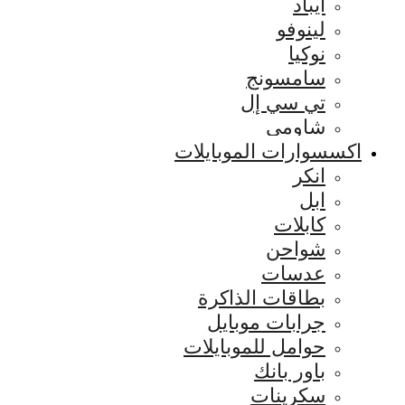
ايباد
لينوفو
نوكيا
سامسونج
تي سي إل
شاومي
اكسسوارات الموبايلات
انكر
ابل
كابلات
شواحن
عدسات
بطاقات الذاكرة
جرابات موبايل
حوامل للموبايلات
باور بانك
سكرينات