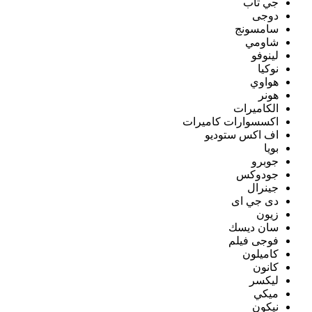
جي تاب
دوجى
سامسونج
شاومي
لينوفو
نوكيا
هواوي
هونر
الكاميرات
اكسسوارات كاميرات
اف اكس ستوديو
بويا
جوبرو
جودوكس
جينرال
دى جي اى
زيون
سان ديسك
فوجى فيلم
كاميلون
كانون
ليكسر
ميكي
نيكون