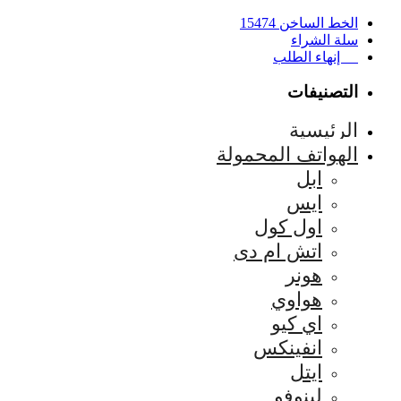
الخط الساخن 15474
سلة الشراء
إنهاء الطلب
التصنيفات
الرئيسية
الهواتف المحمولة
ابل
ايس
اول كول
اتش ام دى
هونر
هواوي
اي كيو
انفينكس
ايتل
لينوفو