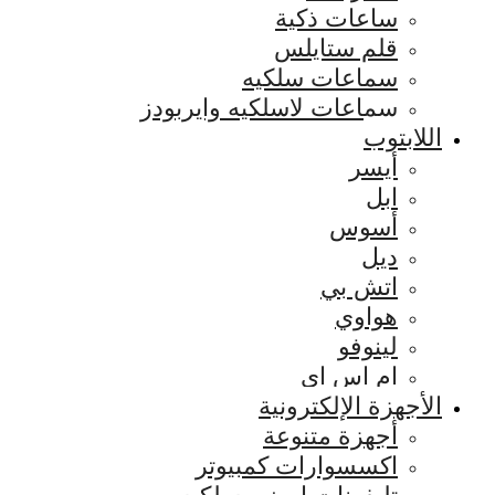
ساعات ذكية
قلم ستايلس
سماعات سلكيه
سماعات لاسلكيه وايربودز
اللابتوب
أيسر
ابل
أسوس
ديل
اتش بي
هواوي
لينوفو
ام اس اي
الأجهزة الإلكترونية
أجهزة متنوعة
اكسسوارات كمبيوتر