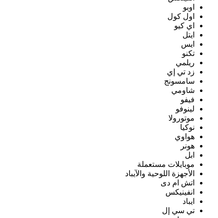
اوبو
اول كول
اي كيو
ايتل
ايس
تكنو
ريلمي
زد تي إي
سامسونج
شاومي
فيفو
لينوفو
موتورولا
نوكيا
هواوي
هونر
ابل
موبايلات مستعملة
الأجهزة اللوحية والآيباد
اتش ام دى
انفينيكس
ايباد
تي سي إل