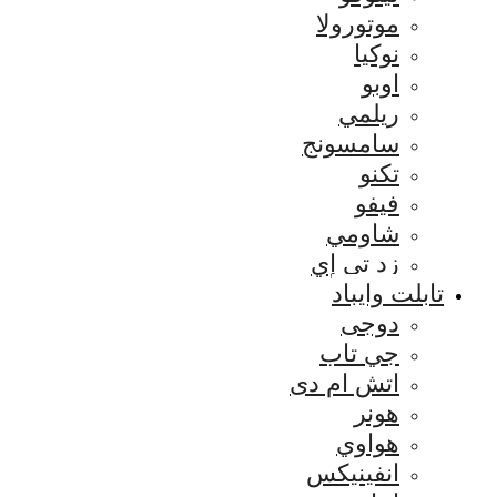
موتورولا
نوكيا
اوبو
ريلمي
سامسونج
تكنو
فيفو
شاومي
زد تي إي
تابلت وايباد
دوجى
جي تاب
اتش ام دى
هونر
هواوي
انفينيكس