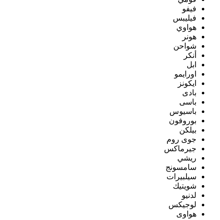
فيفو
فيليبس
هواوي
هونر
شواحن
أنكر
ابل
اورايمو
ايكونز
بادى
باسى
باسيوس
بوروفون
بيلكن
جوى روم
جيرماكس
ريشي
سامسونج
سيلبيرات
شويتيك
لدنيو
لوجيكس
هواوى