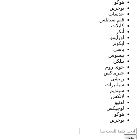
هوكو
يوجرين
عدسات
قلم ستايلس
كابلات
أنكر
اورايمو
ايكونز
باسى
بيسوس
بيلكن
جوى روم
جيرماكس
ريتشى
سيلبيرات
سينديم
لانكس
لدنيو
لوجيكس
هوكو
يوجرين
بحث