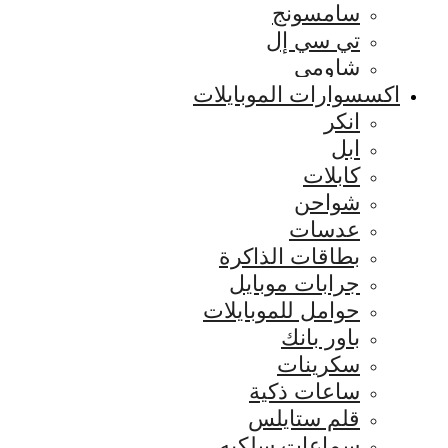
سامسونج
تي سي إل
شاومي
اكسسوارات الموبايلات
انكر
ابل
كابلات
شواحن
عدسات
بطاقات الذاكرة
جرابات موبايل
حوامل للموبايلات
باور بانك
سكرينات
ساعات ذكية
قلم ستايلس
سماعات سلكيه