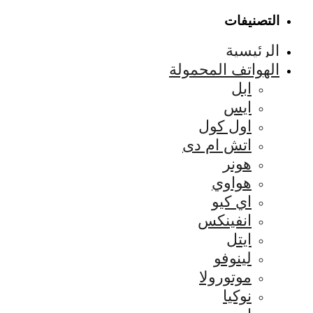
التصنيفات
الرئيسية
الهواتف المحمولة
ابل
ايس
اول كول
اتش ام دى
هونر
هواوي
اي كيو
انفينكس
ايتل
لينوفو
موتورولا
نوكيا