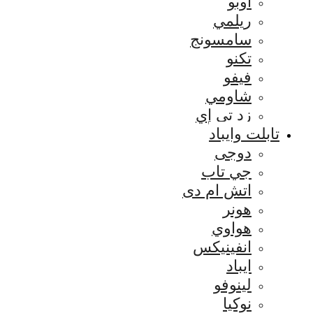
اوبو
ريلمي
سامسونج
تكنو
فيفو
شاومي
زد تي إي
تابلت وايباد
دوجى
جي تاب
اتش ام دى
هونر
هواوي
انفينيكس
ايباد
لينوفو
نوكيا