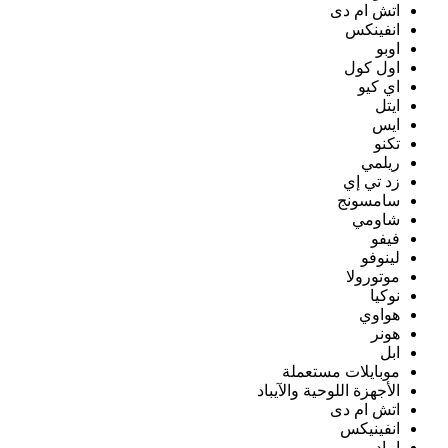
اتش ام دى
انفينكس
اوبو
اول كول
اي كيو
ايتل
ايس
تكنو
ريلمي
زد تي إي
سامسونج
شاومي
فيفو
لينوفو
موتورولا
نوكيا
هواوي
هونر
ابل
موبايلات مستعملة
الأجهزة اللوحية والآيباد
اتش ام دى
انفينيكس
ايباد