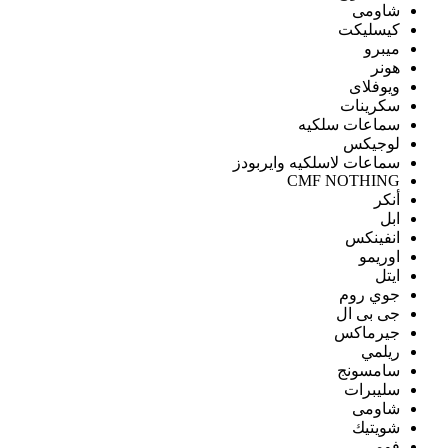
شاومى
كيسليكت
ميبرو
هونر
ويوفلاى
سكرينات
سماعات سلكيه
لوجيكس
سماعات لاسلكيه وايربودز
CMF NOTHING
أنكر
ابل
انفينكس
اوريمو
ايتل
جوي روم
جى بى ال
جيرماكس
ريلمي
سامسونج
سليبرات
شاومى
شويتيك
فومي