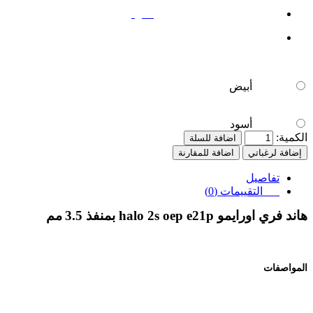
أسود
أبيض
أسود
الكمية:
اضافة للسلة
إضافة لرغباتي
اضافة للمقارنة
تفاصيل
التقييمات (0)
هاند فري اورايمو
halo 2s oep e21p
بمنفذ 3.5
مم
المواصفات