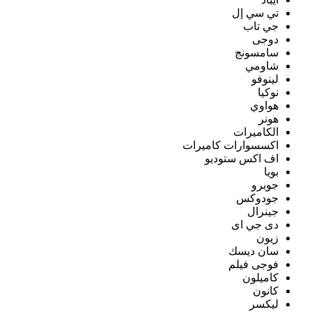
تي سي إل
جي تاب
دوجى
سامسونج
شاومي
لينوفو
نوكيا
هواوي
هونر
الكاميرات
اكسسوارات كاميرات
اف اكس ستوديو
بويا
جوبرو
جودوكس
جينرال
دى جي اى
زيون
سان ديسك
فوجى فيلم
كاميلون
كانون
ليكسر