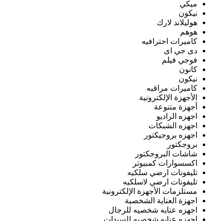
ميكي
نيكون
هوليلاند لارك
هوهم
كاميرات احترافيه
دى جي اى
فوجي فيلم
كانون
نيكون
كاميرات مراقبه
الأجهزة الإلكترونية
أجهزة متنوعة
اجهزه الراديو
اجهزه الشبكات
اجهزه بروجيكتور
بروجكتور
شاشات البروجكتور
اكسسوارات كمبيوتر
تليفونات ارضي سلكيه
تليفونات ارضي لاسلكيه
مستلزمات الأجهزة الإلكترونية
اجهزة العناية الشخصية
اجهزه عنايه شخصيه للرجال
اجهزه عنايه شخصيه للسيدات