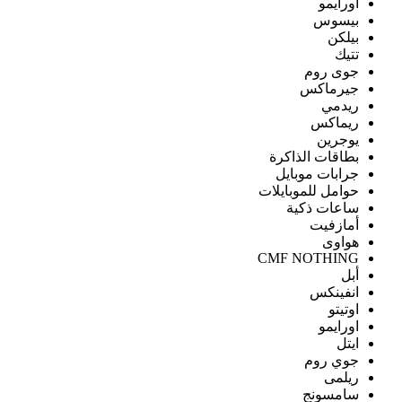
اورايمو
بيسوس
بيلكن
تتيك
جوى روم
جيرماكس
ريدمي
ريماكس
يوجرين
بطاقات الذاكرة
جرابات موبايل
حوامل للموبايلات
ساعات ذكية
أمازفيت
هواوى
CMF NOTHING
أبل
انفينكس
اوتيتو
اورايمو
ايتل
جوي روم
ريلمى
سامسونج