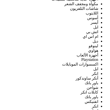
مكواة ومجفف الشعر
شاشات التلفزيون
اللابتوب
أسوس
أيسر
ابل
اتش بي
ام اس اي
ديل
لينوفو
هواوي
أجهزة الألعاب
Playstation
اكسسوارات الموبايلات
ابل
انكر
أنكر ساوندكور
باور بانك
شواحن
كابلات انكر
باور بانك
انفنيكس
انكر