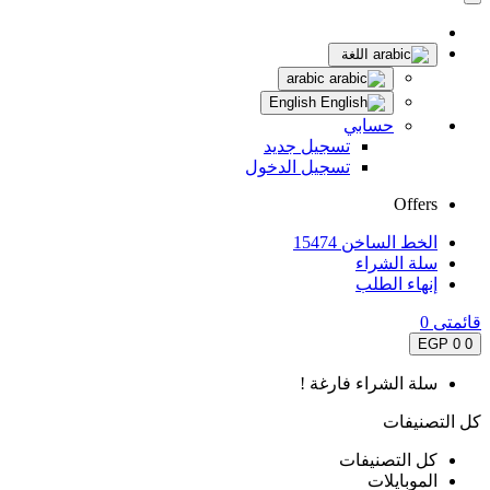
اللغة
arabic
English
حسابي
تسجيل جديد
تسجيل الدخول
Offers
الخط الساخن 15474
سلة الشراء
إنهاء الطلب
قائمتى
0
0 EGP
0
سلة الشراء فارغة !
كل التصنيفات
كل التصنيفات
الموبايلات