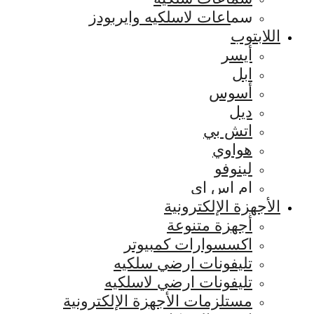
سماعات لاسلكيه وايربودز
اللابتوب
أيسر
ابل
أسوس
ديل
اتش بي
هواوي
لينوفو
ام اس اي
الأجهزة الإلكترونية
أجهزة متنوعة
اكسسوارات كمبيوتر
تليفونات ارضي سلكيه
تليفونات ارضي لاسلكيه
مستلزمات الأجهزة الإلكترونية