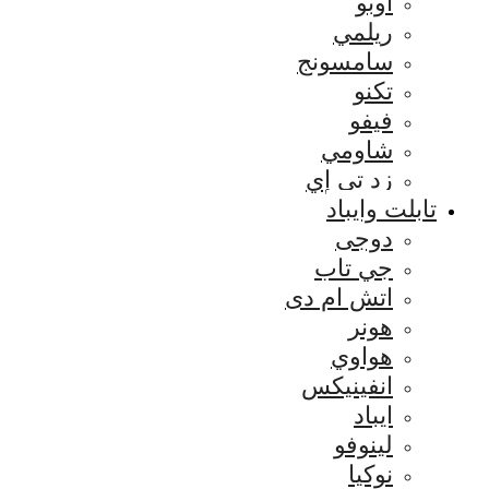
اوبو
ريلمي
سامسونج
تكنو
فيفو
شاومي
زد تي إي
تابلت وايباد
دوجى
جي تاب
اتش ام دى
هونر
هواوي
انفينيكس
ايباد
لينوفو
نوكيا