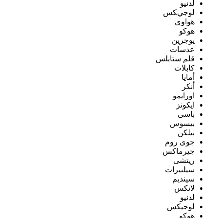
لدنيو
لوجيكس
هواوى
هوكو
يوجرين
عدسات
قلم ستايلس
كابلات
أمايا
أنكر
اورايمو
ايكونز
باسى
بيسوس
بيلكن
جوى روم
جيرماكس
ريتشى
سيلبيرات
سينديم
لانكس
لدنيو
لوجيكس
هوكو