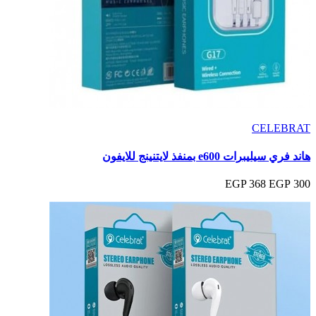
CELEBRAT
هاند فري سيليبرات e600 بمنفذ لايتنينج للايفون
368 EGP
300 EGP