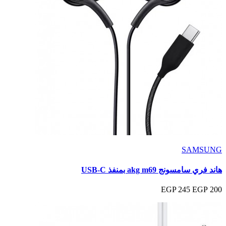
SAMSUNG
هاند فري سامسونج akg m69 بمنفذ USB‑C
245 EGP
200 EGP