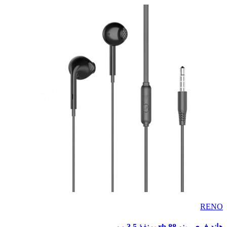
RENO
هاند فرى رينو rh 88 بمنفذ 3.5 مم