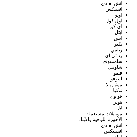
اتش ام دى
انفينكس
اوبو
اول كول
اي كيو
ايتل
ايس
تكنو
ريلمي
زد تي إي
سامسونج
شاومي
فيفو
لينوفو
موتورولا
نوكيا
هواوي
هونر
ابل
موبايلات مستعملة
الأجهزة اللوحية والآيباد
اتش ام دى
انفينيكس
ايباد