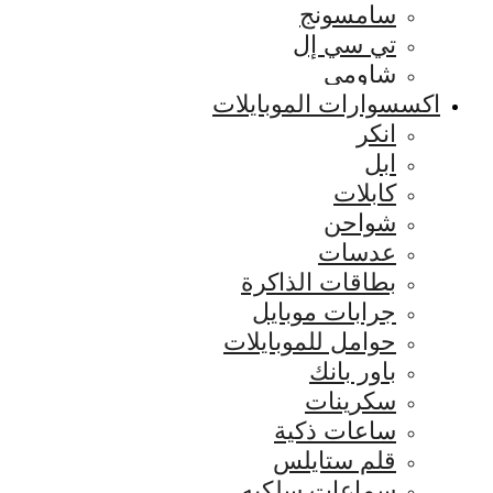
سامسونج
تي سي إل
شاومي
اكسسوارات الموبايلات
انكر
ابل
كابلات
شواحن
عدسات
بطاقات الذاكرة
جرابات موبايل
حوامل للموبايلات
باور بانك
سكرينات
ساعات ذكية
قلم ستايلس
سماعات سلكيه