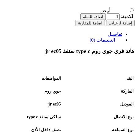
أبيض
الكمية:
اضافة للسلة
إضافة لرغباتي
اضافة للمقارنة
تفاصيل
التقييمات (0)
هاند فري جوي روم
jr ec05
type c
بمنفذ
البند
المواصفات
الماركة
جوي روم
الموديل
jr ec05
نوع الاتصال
سلكي بمنفذ
type c
نوع السماعة
نصف داخل الأذن