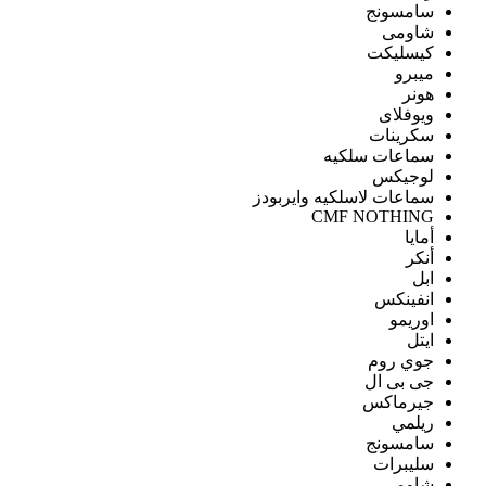
سامسونج
شاومى
كيسليكت
ميبرو
هونر
ويوفلاى
سكرينات
سماعات سلكيه
لوجيكس
سماعات لاسلكيه وايربودز
CMF NOTHING
أمايا
أنكر
ابل
انفينكس
اوريمو
ايتل
جوي روم
جى بى ال
جيرماكس
ريلمي
سامسونج
سليبرات
شاومى