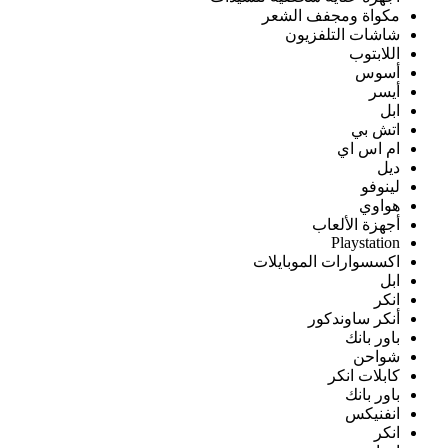
مكواة ومجفف الشعر
شاشات التلفزيون
اللابتوب
أسوس
أيسر
ابل
اتش بي
ام اس اي
ديل
لينوفو
هواوي
أجهزة الألعاب
Playstation
اكسسوارات الموبايلات
ابل
انكر
أنكر ساوندكور
باور بانك
شواحن
كابلات انكر
باور بانك
انفنيكس
انكر