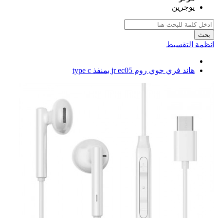
يوجرين
بحث
انظمة التقسيط
هاند فري جوي روم jr ec05 بمنفذ type c