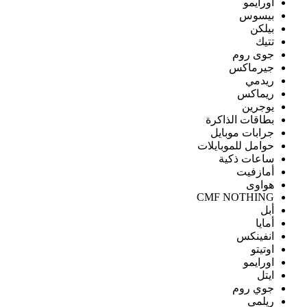
اورايمو
بيسوس
بيلكن
تتيك
جوى روم
جيرماكس
ريدمي
ريماكس
يوجرين
بطاقات الذاكرة
جرابات موبايل
حوامل للموبايلات
ساعات ذكية
أمازفيت
هواوى
CMF NOTHING
أبل
أمايا
انفينكس
اوتيتو
اورايمو
ايتل
جوي روم
ريلمى