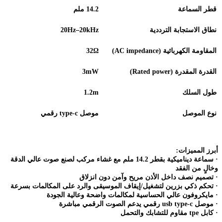
قطر السماعة
14.2
ملم
نطاق الاستجابة الترددية
20Hz–20kHz
Ω
المقاومة الكهربائية
(AC impedance)
32
القدرة المقدرة
(Rated power)
3mW
طول السلك
1.2m
نوع الموصل
موصل
type-c
رقمي
أبرز المميزات
:
·
سماعة ديناميكية بقطر 14.2 ملم مع غشاء مركب لصنع صوت عالي الدقة
وخالٍ من الفقد
·
تصميم نصف داخل الأذن مريح وآمن دون انزلاق
·
تحكم ذكي بزرين لتشغيل/إيقاف الموسيقى والرد على المكالمات بسرعة
·
مايكروفون عالي الحساسية لمكالمات واضحة وعالية الجودة
·
موصل
usb type-c
رقمي يدعم الصوت الرقمي مباشرة
·
كابل
tpe
مقاوم للتشابك والتحمل