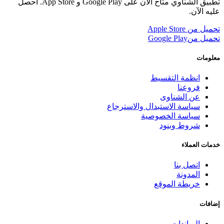
تطبيق الشناوي متاح الآن على Google Play و App Store. احصل
عليه الآن.
تحميل من
Apple Store
تحميل من
Google Play
معلومات
انظمة التقسيط
فروعنا
عن الشناوى
سياسة الاستبدال والاسترجاع
سياسة الخصوصية
شروط وبنود
خدمات العملاء
اتصل بنا
المدونة
خريطة الموقع
إضافات
البراندات