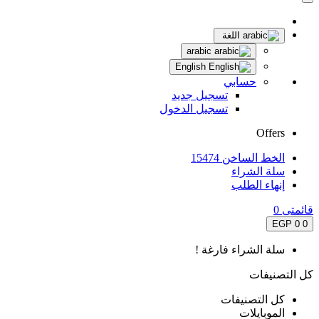
اللغة
arabic
English
حسابي
تسجيل جديد
تسجيل الدخول
Offers
الخط الساخن 15474
سلة الشراء
إنهاء الطلب
قائمتى
0
0 EGP
0
سلة الشراء فارغة !
كل التصنيفات
كل التصنيفات
الموبايلات