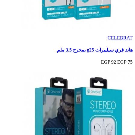
CELEBRAT
هاند فري سيليبرات g25 بمخرج 3.5 ملم
92 EGP
75 EGP