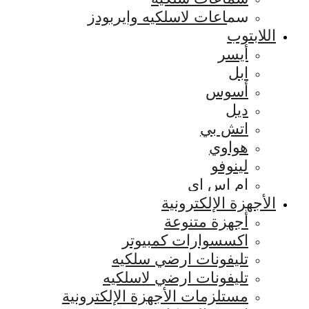
سماعات لاسلكيه وايربودز
اللابتوب
أيسر
ابل
أسوس
ديل
اتش بي
هواوي
لينوفو
ام اس اي
الأجهزة الإلكترونية
أجهزة متنوعة
اكسسوارات كمبيوتر
تليفونات ارضي سلكيه
تليفونات ارضي لاسلكيه
مستلزمات الأجهزة الإلكترونية