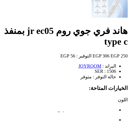
هاند فري جوي روم jr ec05 بمنفذ
type c
250 EGP
306 EGP
التوفير :
56 EGP
البراند :
JOYROOM
SER :
1506
حالة التوفر :
متوفر
الخيارات المتاحة:
اللون
أبيض