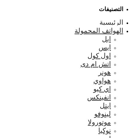
التصنيفات
الرئيسية
الهواتف المحمولة
ابل
ايس
اول كول
اتش ام دى
هونر
هواوي
اي كيو
انفينكس
ايتل
لينوفو
موتورولا
نوكيا