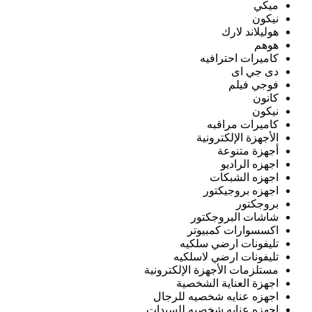
ميكي
نيكون
هوليلاند لارك
هوهم
كاميرات احترافيه
دى جي اى
فوجي فيلم
كانون
نيكون
كاميرات مراقبه
الأجهزة الإلكترونية
أجهزة متنوعة
اجهزه الراديو
اجهزه الشبكات
اجهزه بروجيكتور
بروجكتور
شاشات البروجكتور
اكسسوارات كمبيوتر
تليفونات ارضي سلكيه
تليفونات ارضي لاسلكيه
مستلزمات الأجهزة الإلكترونية
اجهزة العناية الشخصية
اجهزه عنايه شخصيه للرجال
اجهزه عنايه شخصيه للسيدات