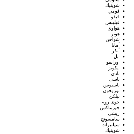
شويتيك
فومي
فيفو
فيليبس
هواوي
هونر
شواحن
أمايا
أنكر
ابل
اورايمو
ايكونز
بادى
باسى
باسيوس
بوروفون
بيلكن
جوى روم
جيرماكس
ريشي
سامسونج
سيلبيرات
شويتيك