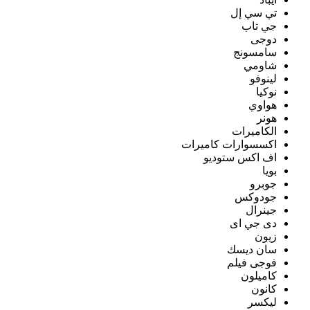
تي سي إل
جي تاب
دوجى
سامسونج
شاومي
لينوفو
نوكيا
هواوي
هونر
الكاميرات
اكسسوارات كاميرات
اف اكس ستوديو
بويا
جوبرو
جودوكس
جينرال
دى جي اى
زيون
سان ديسك
فوجى فيلم
كاميلون
كانون
ليكسر