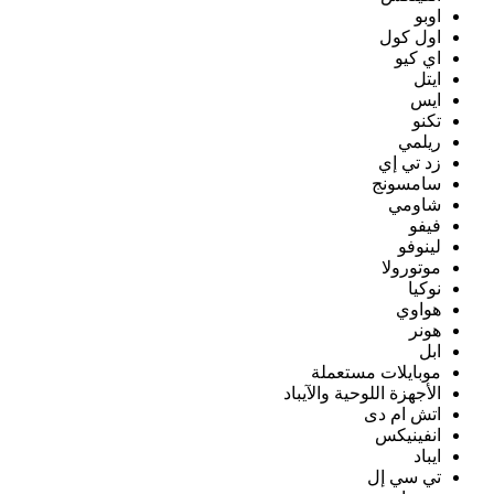
اوبو
اول كول
اي كيو
ايتل
ايس
تكنو
ريلمي
زد تي إي
سامسونج
شاومي
فيفو
لينوفو
موتورولا
نوكيا
هواوي
هونر
ابل
موبايلات مستعملة
الأجهزة اللوحية والآيباد
اتش ام دى
انفينيكس
ايباد
تي سي إل