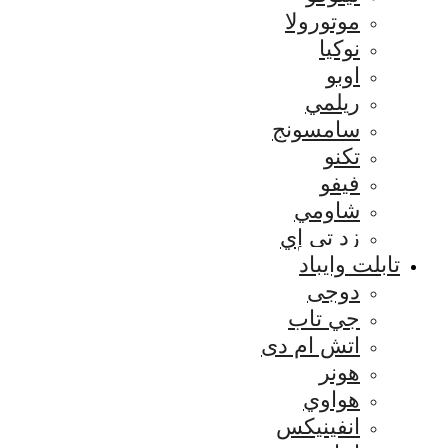
موتورولا
نوكيا
اوبو
ريلمي
سامسونج
تكنو
فيفو
شاومي
زد تي إي
تابلت وايباد
دوجى
جي تاب
اتش ام دى
هونر
هواوي
انفينيكس