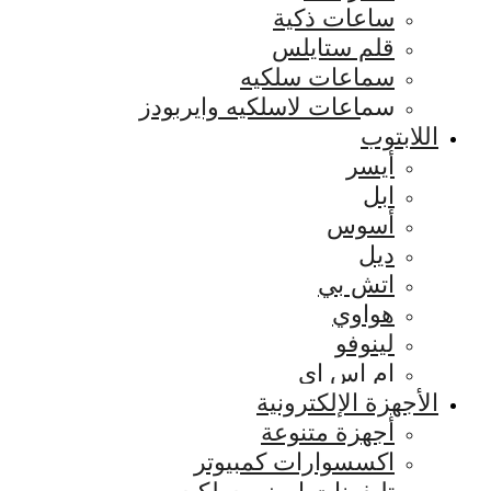
ساعات ذكية
قلم ستايلس
سماعات سلكيه
سماعات لاسلكيه وايربودز
اللابتوب
أيسر
ابل
أسوس
ديل
اتش بي
هواوي
لينوفو
ام اس اي
الأجهزة الإلكترونية
أجهزة متنوعة
اكسسوارات كمبيوتر