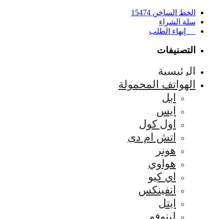
الخط الساخن 15474
سلة الشراء
إنهاء الطلب
التصنيفات
الرئيسية
الهواتف المحمولة
ابل
ايس
اول كول
اتش ام دى
هونر
هواوي
اي كيو
انفينكس
ايتل
لينوفو