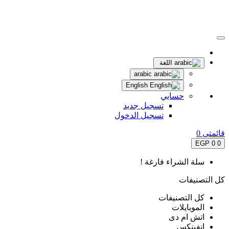
اللغة
arabic
English
حسابي
تسجيل جديد
تسجيل الدخول
قائمتى
0
0 EGP
0
سلة الشراء فارغة !
كل التصنيفات
كل التصنيفات
الموبايلات
اتش ام دى
انفينكس