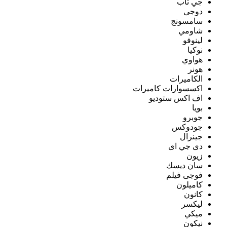
جي تاب
دوجى
سامسونج
شاومي
لينوفو
نوكيا
هواوي
هونر
الكاميرات
اكسسوارات كاميرات
اف اكس ستوديو
بويا
جوبرو
جودوكس
جينرال
دى جي اى
زيون
سان ديسك
فوجى فيلم
كاميلون
كانون
ليكسر
ميكي
نيكون