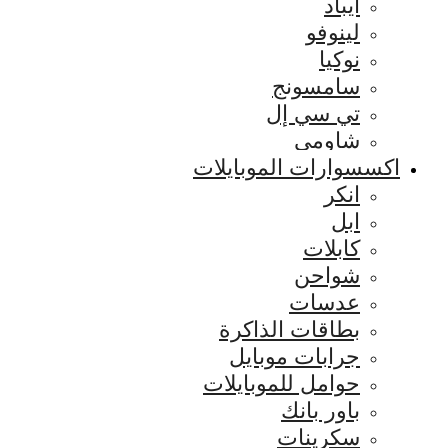
ايباد
لينوفو
نوكيا
سامسونج
تي سي إل
شاومي
اكسسوارات الموبايلات
انكر
ابل
كابلات
شواحن
عدسات
بطاقات الذاكرة
جرابات موبايل
حوامل للموبايلات
باور بانك
سكرينات