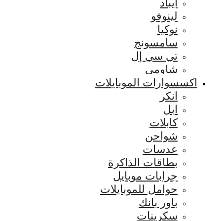
ايباد
لينوفو
نوكيا
سامسونج
تي سي إل
شاومي
اكسسوارات الموبايلات
انكر
ابل
كابلات
شواحن
عدسات
بطاقات الذاكرة
جرابات موبايل
حوامل للموبايلات
باور بانك
سكرينات