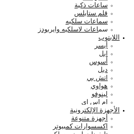
ساعات ذكية
قلم ستايلس
سماعات سلكيه
سماعات لاسلكيه وايربودز
اللابتوب
أيسر
ابل
أسوس
ديل
اتش بي
هواوي
لينوفو
ام اس اي
الأجهزة الإلكترونية
أجهزة متنوعة
اكسسوارات كمبيوتر