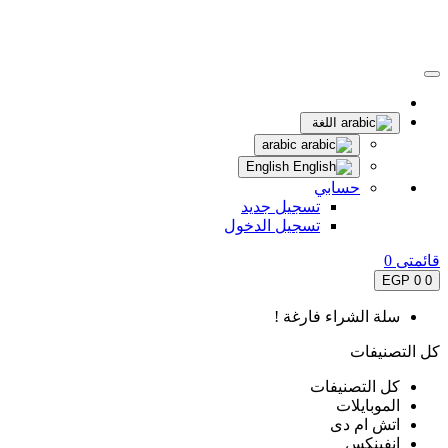
اللغة
arabic
English
حسابي
تسجيل جديد
تسجيل الدخول
قائمتى
0
0 EGP
0
سلة الشراء فارغة !
كل التصنيفات
كل التصنيفات
الموبايلات
اتش ام دى
انفينكس