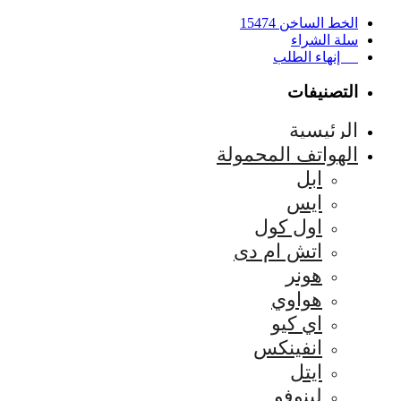
الخط الساخن 15474
سلة الشراء
إنهاء الطلب
التصنيفات
الرئيسية
الهواتف المحمولة
ابل
ايس
اول كول
اتش ام دى
هونر
هواوي
اي كيو
انفينكس
ايتل
لينوفو