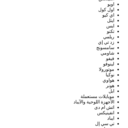
اوبو
اول كول
اي كيو
ايتل
ايس
تكنو
ريلمي
زد تي إي
سامسونج
شاومي
فيفو
لينوفو
موتورولا
نوكيا
هواوي
هونر
ابل
موبايلات مستعملة
الأجهزة اللوحية والآيباد
اتش ام دى
انفينيكس
ايباد
تي سي إل