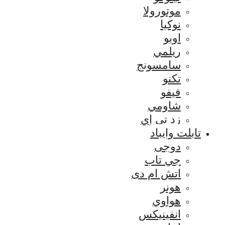
موتورولا
نوكيا
اوبو
ريلمي
سامسونج
تكنو
فيفو
شاومي
زد تي إي
تابلت وايباد
دوجى
جي تاب
اتش ام دى
هونر
هواوي
انفينيكس