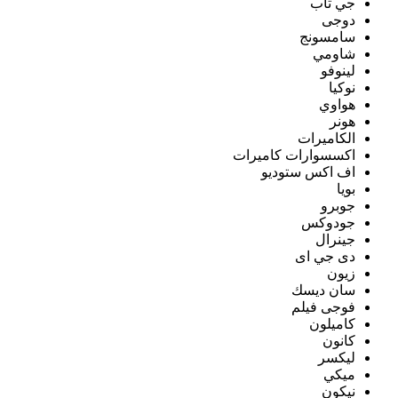
جي تاب
دوجى
سامسونج
شاومي
لينوفو
نوكيا
هواوي
هونر
الكاميرات
اكسسوارات كاميرات
اف اكس ستوديو
بويا
جوبرو
جودوكس
جينرال
دى جي اى
زيون
سان ديسك
فوجى فيلم
كاميلون
كانون
ليكسر
ميكي
نيكون