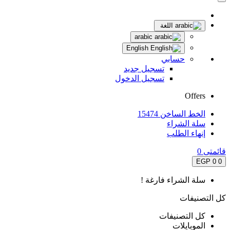
اللغة
arabic
English
حسابي
تسجيل جديد
تسجيل الدخول
Offers
الخط الساخن 15474
سلة الشراء
إنهاء الطلب
قائمتى
0
0 EGP
0
سلة الشراء فارغة !
كل التصنيفات
كل التصنيفات
الموبايلات