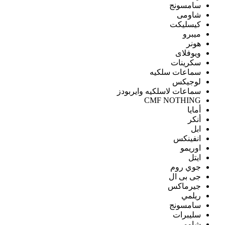
سامسونج
شاومى
كيسليكت
ميبرو
هونر
ويوفلاى
سكرينات
سماعات سلكيه
لوجيكس
سماعات لاسلكيه وايربودز
CMF NOTHING
أمايا
أنكر
ابل
انفينكس
اوريمو
ايتل
جوي روم
جى بى ال
جيرماكس
ريلمي
سامسونج
سليبرات
شاومى