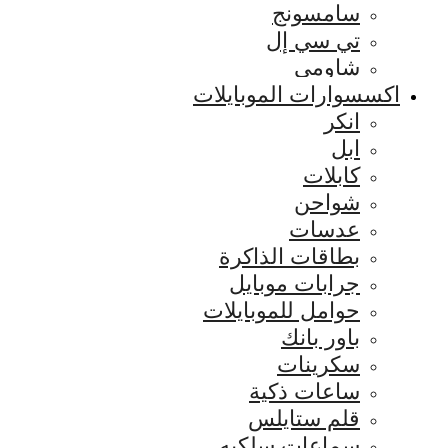
سامسونج
تي سي إل
شاومي
اكسسوارات الموبايلات
انكر
ابل
كابلات
شواحن
عدسات
بطاقات الذاكرة
جرابات موبايل
حوامل للموبايلات
باور بانك
سكرينات
ساعات ذكية
قلم ستايلس
سماعات سلكيه