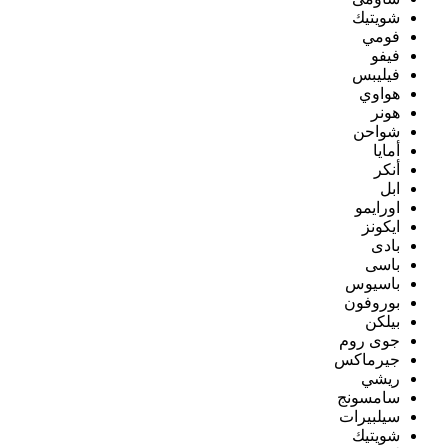
شويتيك
فومي
فيفو
فيليبس
هواوي
هونر
شواحن
أمايا
أنكر
ابل
اورايمو
ايكونز
بادى
باسى
باسيوس
بوروفون
بيلكن
جوى روم
جيرماكس
ريشي
سامسونج
سيلبيرات
شويتيك