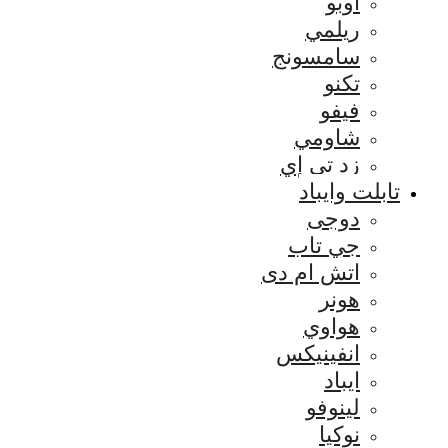
اوبو
ريلمي
سامسونج
تكنو
فيفو
شاومي
زد تي إي
تابلت وايباد
دوجى
جي تاب
اتش ام دى
هونر
هواوي
انفينيكس
ايباد
لينوفو
نوكيا