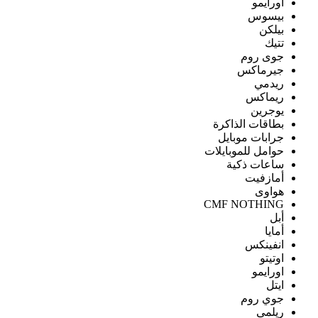
اورايمو
بيسوس
بيلكن
تتيك
جوى روم
جيرماكس
ريدمي
ريماكس
يوجرين
بطاقات الذاكرة
جرابات موبايل
حوامل للموبايلات
ساعات ذكية
أمازفيت
هواوى
CMF NOTHING
أبل
أمايا
انفينكس
اوتيتو
اورايمو
ايتل
جوي روم
ريلمى