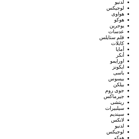
لدنيو
لوجيكس
هواوى
هوكو
يوجرين
عدسات
قلم ستايلس
كابلات
أمايا
أنكر
اورايمو
ايكونز
باسى
بيسوس
بيلكن
جوى روم
جيرماكس
ريتشى
سيلبيرات
سينديم
لانكس
لدنيو
لوجيكس
هوكو