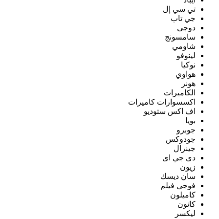
تي سي إل
جي تاب
دوجى
سامسونج
شاومي
لينوفو
نوكيا
هواوي
هونر
الكاميرات
اكسسوارات كاميرات
اف اكس ستوديو
بويا
جوبرو
جودوكس
جينرال
دى جي اى
زيون
سان ديسك
فوجى فيلم
كاميلون
كانون
ليكسر