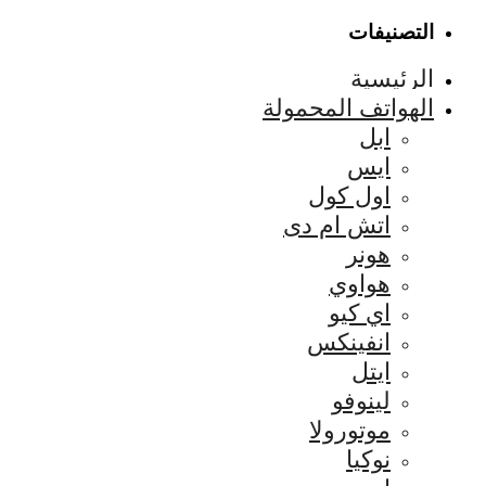
التصنيفات
الرئيسية
الهواتف المحمولة
ابل
ايس
اول كول
اتش ام دى
هونر
هواوي
اي كيو
انفينكس
ايتل
لينوفو
موتورولا
نوكيا