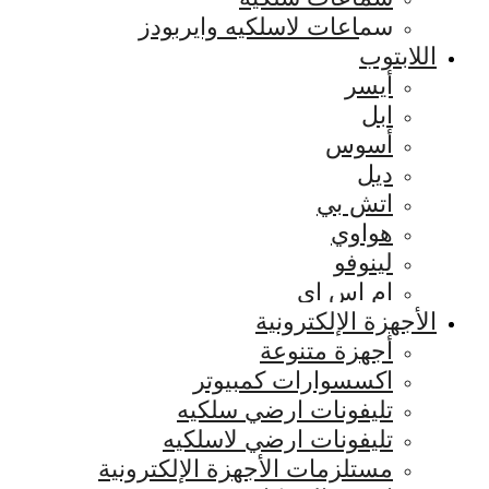
سماعات لاسلكيه وايربودز
اللابتوب
أيسر
ابل
أسوس
ديل
اتش بي
هواوي
لينوفو
ام اس اي
الأجهزة الإلكترونية
أجهزة متنوعة
اكسسوارات كمبيوتر
تليفونات ارضي سلكيه
تليفونات ارضي لاسلكيه
مستلزمات الأجهزة الإلكترونية