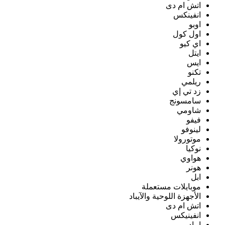
اتش ام دى
انفينكس
اوبو
اول كول
اي كيو
ايتل
ايس
تكنو
ريلمي
زد تي إي
سامسونج
شاومي
فيفو
لينوفو
موتورولا
نوكيا
هواوي
هونر
ابل
موبايلات مستعملة
الأجهزة اللوحية والآيباد
اتش ام دى
انفينيكس
ايباد