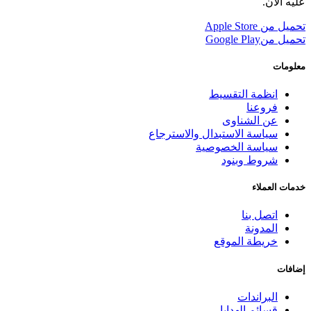
عليه الآن.
تحميل من
Apple Store
تحميل من
Google Play
معلومات
انظمة التقسيط
فروعنا
عن الشناوى
سياسة الاستبدال والاسترجاع
سياسة الخصوصية
شروط وبنود
خدمات العملاء
اتصل بنا
المدونة
خريطة الموقع
إضافات
البراندات
قسائم الهدايا