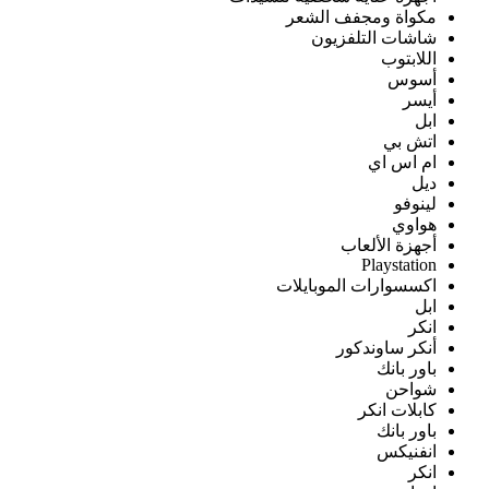
مكواة ومجفف الشعر
شاشات التلفزيون
اللابتوب
أسوس
أيسر
ابل
اتش بي
ام اس اي
ديل
لينوفو
هواوي
أجهزة الألعاب
Playstation
اكسسوارات الموبايلات
ابل
انكر
أنكر ساوندكور
باور بانك
شواحن
كابلات انكر
باور بانك
انفنيكس
انكر