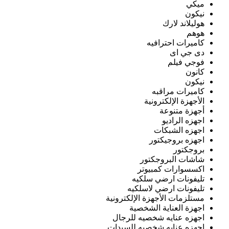
ميكي
نيكون
هوليلاند لارك
هوهم
كاميرات احترافيه
دى جي اى
فوجي فيلم
كانون
نيكون
كاميرات مراقبه
الأجهزة الإلكترونية
أجهزة متنوعة
اجهزه الراديو
اجهزه الشبكات
اجهزه بروجيكتور
بروجكتور
شاشات البروجكتور
اكسسوارات كمبيوتر
تليفونات ارضي سلكيه
تليفونات ارضي لاسلكيه
مستلزمات الأجهزة الإلكترونية
اجهزة العناية الشخصية
اجهزه عنايه شخصيه للرجال
اجهزه عنايه شخصيه للسيدات