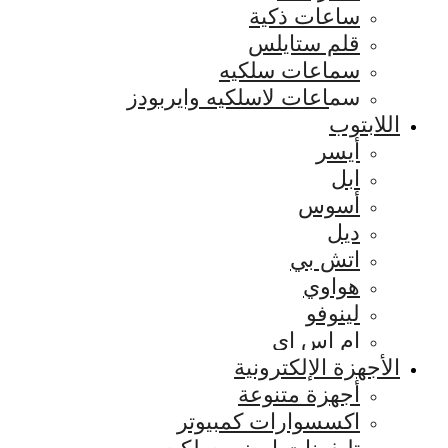
ساعات ذكية
قلم ستايلس
سماعات سلكيه
سماعات لاسلكيه وايربودز
اللابتوب
أيسر
ابل
أسوس
ديل
اتش بي
هواوي
لينوفو
ام اس اي
الأجهزة الإلكترونية
أجهزة متنوعة
اكسسوارات كمبيوتر