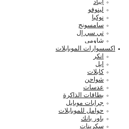
ايباد
لينوفو
نوكيا
سامسونج
تي سي إل
شاومي
اكسسوارات الموبايلات
انكر
ابل
كابلات
شواحن
عدسات
بطاقات الذاكرة
جرابات موبايل
حوامل للموبايلات
باور بانك
سكرينات