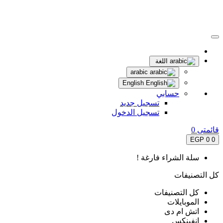
اللغة
arabic
English
حسابي
تسجيل جديد
تسجيل الدخول
قائمتى
0
0 EGP
0
سلة الشراء فارغة !
كل التصنيفات
كل التصنيفات
الموبايلات
اتش ام دى
انفينكس