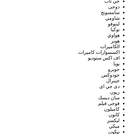
جي تاب
دوجى
سامسونج
شاومي
لينوفو
نوكيا
هواوي
هونر
الكاميرات
اكسسوارات كاميرات
اف اكس ستوديو
بويا
جوبرو
جودوكس
جينرال
دى جي اى
زيون
سان ديسك
فوجى فيلم
كاميلون
كانون
ليكسر
ميكي
نيكون