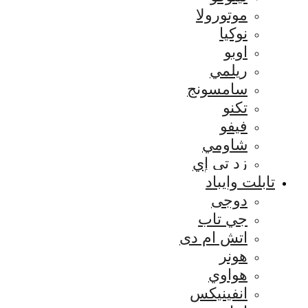
موتورولا
نوكيا
اوبو
ريلمي
سامسونج
تكنو
فيفو
شاومي
زد تي إي
تابلت وايباد
دوجى
جي تاب
اتش ام دى
هونر
هواوي
انفينيكس