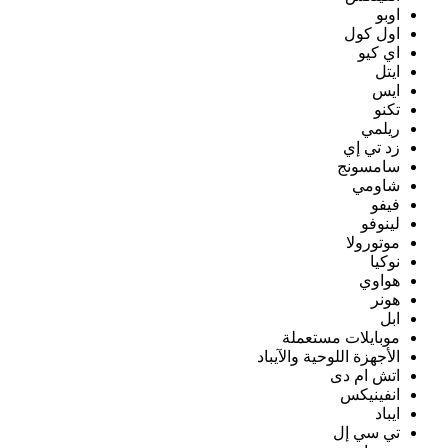
اوبو
اول كول
اي كيو
ايتل
ايس
تكنو
ريلمي
زد تي إي
سامسونج
شاومي
فيفو
لينوفو
موتورولا
نوكيا
هواوي
هونر
ابل
موبايلات مستعملة
الأجهزة اللوحية والآيباد
اتش ام دى
انفينيكس
ايباد
تي سي إل