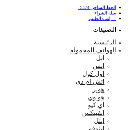
الخط الساخن 15474
سلة الشراء
إنهاء الطلب
التصنيفات
الرئيسية
الهواتف المحمولة
ابل
ايس
اول كول
اتش ام دى
هونر
هواوي
اي كيو
انفينكس
ايتل
لينوفو