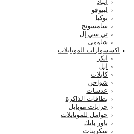
ايباد
لينوفو
نوكيا
سامسونج
تي سي إل
شاومي
اكسسوارات الموبايلات
انكر
ابل
كابلات
شواحن
عدسات
بطاقات الذاكرة
جرابات موبايل
حوامل للموبايلات
باور بانك
سكرينات