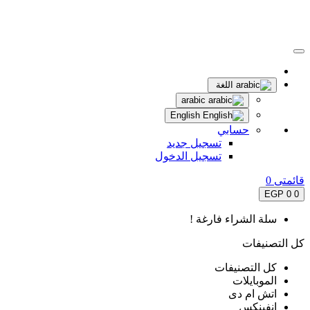
اللغة
arabic
English
حسابي
تسجيل جديد
تسجيل الدخول
قائمتى
0
0 EGP
0
سلة الشراء فارغة !
كل التصنيفات
كل التصنيفات
الموبايلات
اتش ام دى
انفينكس