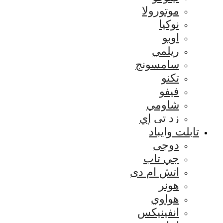
موتورولا
نوكيا
اوبو
ريلمي
سامسونج
تكنو
فيفو
شاومي
زد تي إي
تابلت وايباد
دوجى
جي تاب
اتش ام دى
هونر
هواوي
انفينيكس