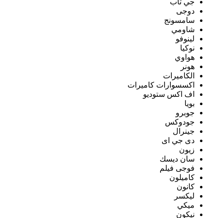
جي تاب
دوجى
سامسونج
شاومي
لينوفو
نوكيا
هواوي
هونر
الكاميرات
اكسسوارات كاميرات
اف اكس ستوديو
بويا
جوبرو
جودوكس
جينرال
دى جي اى
زيون
سان ديسك
فوجى فيلم
كاميلون
كانون
ليكسر
ميكي
نيكون