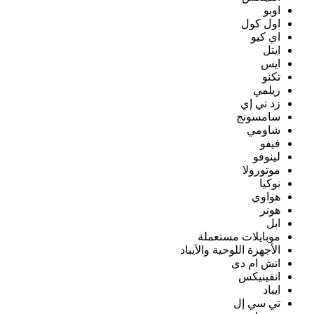
اوبو
اول كول
اي كيو
ايتل
ايس
تكنو
ريلمي
زد تي إي
سامسونج
شاومي
فيفو
لينوفو
موتورولا
نوكيا
هواوي
هونر
ابل
موبايلات مستعملة
الأجهزة اللوحية والآيباد
اتش ام دى
انفينيكس
ايباد
تي سي إل