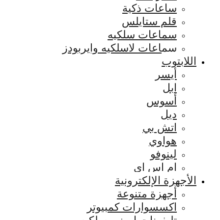
ساعات ذكية
قلم ستايلس
سماعات سلكيه
سماعات لاسلكيه وايربودز
اللابتوب
أيسر
ابل
أسوس
ديل
اتش بي
هواوي
لينوفو
ام اس اي
الأجهزة الإلكترونية
أجهزة متنوعة
اكسسوارات كمبيوتر