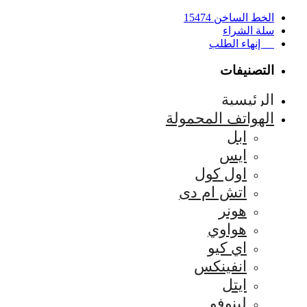
الخط الساخن 15474
سلة الشراء
إنهاء الطلب
التصنيفات
الرئيسية
الهواتف المحمولة
ابل
ايس
اول كول
اتش ام دى
هونر
هواوي
اي كيو
انفينكس
ايتل
لينوفو