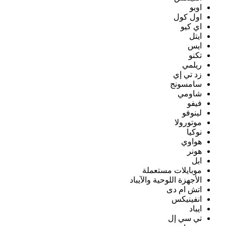
اوبو
اول كول
اي كيو
ايتل
ايس
تكنو
ريلمي
زد تي إي
سامسونج
شاومي
فيفو
لينوفو
موتورولا
نوكيا
هواوي
هونر
ابل
موبايلات مستعملة
الأجهزة اللوحية والآيباد
اتش ام دى
انفينيكس
ايباد
تي سي إل