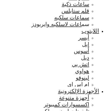
ساعات ذكية
قلم ستايلس
سماعات سلكيه
سماعات لاسلكيه وايربودز
اللابتوب
أيسر
ابل
أسوس
ديل
اتش بي
هواوي
لينوفو
ام اس اي
الأجهزة الإلكترونية
أجهزة متنوعة
اكسسوارات كمبيوتر