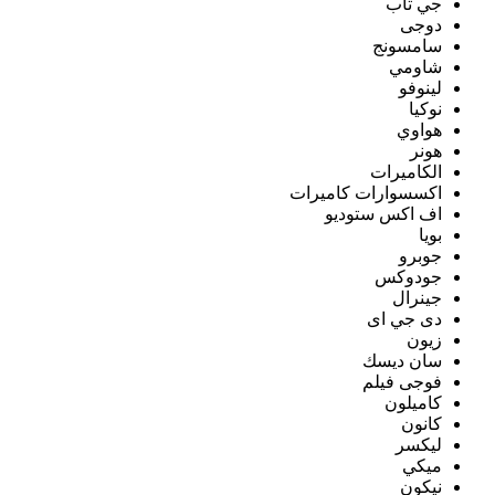
جي تاب
دوجى
سامسونج
شاومي
لينوفو
نوكيا
هواوي
هونر
الكاميرات
اكسسوارات كاميرات
اف اكس ستوديو
بويا
جوبرو
جودوكس
جينرال
دى جي اى
زيون
سان ديسك
فوجى فيلم
كاميلون
كانون
ليكسر
ميكي
نيكون