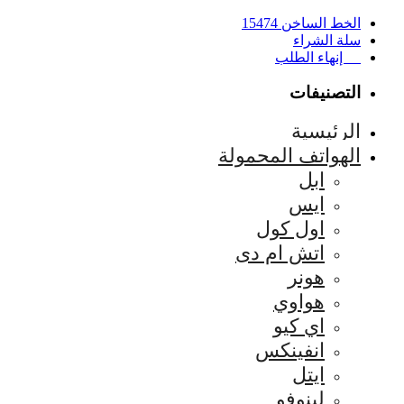
الخط الساخن 15474
سلة الشراء
إنهاء الطلب
التصنيفات
الرئيسية
الهواتف المحمولة
ابل
ايس
اول كول
اتش ام دى
هونر
هواوي
اي كيو
انفينكس
ايتل
لينوفو