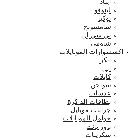
ايباد
لينوفو
نوكيا
سامسونج
تي سي إل
شاومي
اكسسوارات الموبايلات
انكر
ابل
كابلات
شواحن
عدسات
بطاقات الذاكرة
جرابات موبايل
حوامل للموبايلات
باور بانك
سكرينات