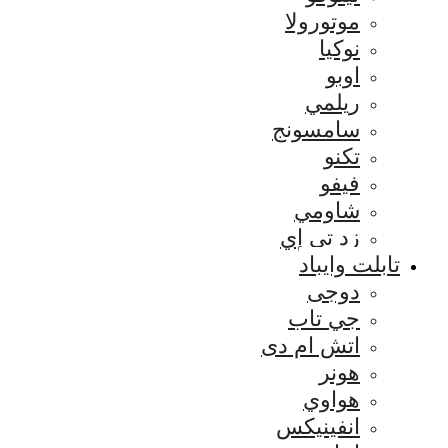
موتورولا
نوكيا
اوبو
ريلمي
سامسونج
تكنو
فيفو
شاومي
زد تي إي
تابلت وايباد
دوجى
جي تاب
اتش ام دى
هونر
هواوي
انفينيكس