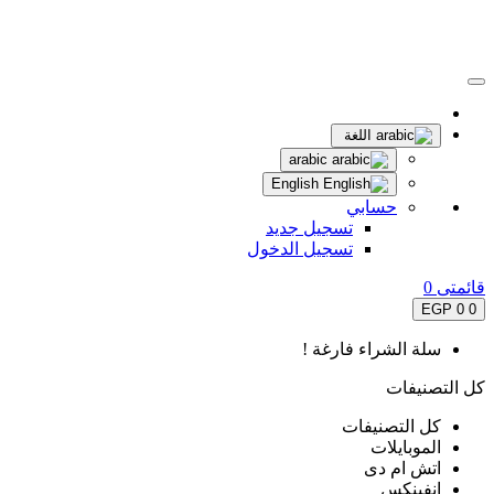
اللغة
arabic
English
حسابي
تسجيل جديد
تسجيل الدخول
قائمتى
0
0 EGP
0
سلة الشراء فارغة !
كل التصنيفات
كل التصنيفات
الموبايلات
اتش ام دى
انفينكس