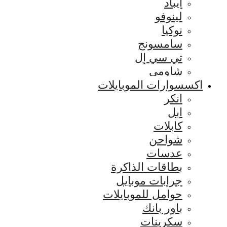
ايباد
لينوفو
نوكيا
سامسونج
تي سي إل
شاومي
اكسسوارات الموبايلات
انكر
ابل
كابلات
شواحن
عدسات
بطاقات الذاكرة
جرابات موبايل
حوامل للموبايلات
باور بانك
سكرينات