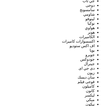
جي تاب
دوجى
سامسونج
شاومي
لينوفو
نوكيا
هواوي
هونر
الكاميرات
اكسسوارات كاميرات
اف اكس ستوديو
بويا
جوبرو
جودوكس
جينرال
دى جي اى
زيون
سان ديسك
فوجى فيلم
كاميلون
كانون
ليكسر
ميكي
نيكون