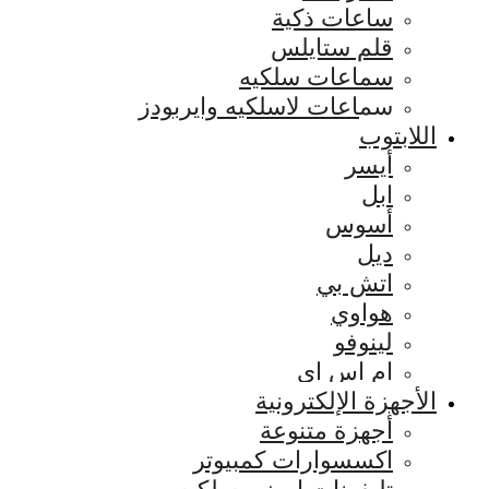
ساعات ذكية
قلم ستايلس
سماعات سلكيه
سماعات لاسلكيه وايربودز
اللابتوب
أيسر
ابل
أسوس
ديل
اتش بي
هواوي
لينوفو
ام اس اي
الأجهزة الإلكترونية
أجهزة متنوعة
اكسسوارات كمبيوتر