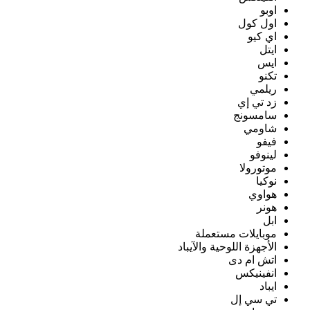
اوبو
اول كول
اي كيو
ايتل
ايس
تكنو
ريلمي
زد تي إي
سامسونج
شاومي
فيفو
لينوفو
موتورولا
نوكيا
هواوي
هونر
ابل
موبايلات مستعملة
الأجهزة اللوحية والآيباد
اتش ام دى
انفينيكس
ايباد
تي سي إل