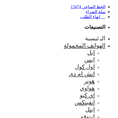
الخط الساخن 15474
سلة الشراء
إنهاء الطلب
التصنيفات
الرئيسية
الهواتف المحمولة
ابل
ايس
اول كول
اتش ام دى
هونر
هواوي
اي كيو
انفينكس
ايتل
لينوفو