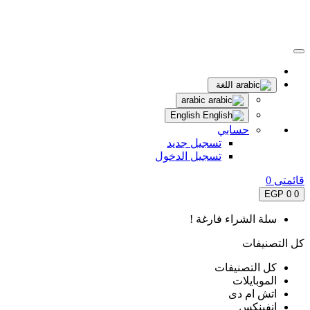
اللغة
arabic
English
حسابي
تسجيل جديد
تسجيل الدخول
قائمتى
0
0 EGP
0
سلة الشراء فارغة !
كل التصنيفات
كل التصنيفات
الموبايلات
اتش ام دى
انفينكس