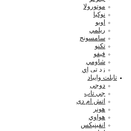
موتورولا
نوكيا
اوبو
ريلمي
سامسونج
تكنو
فيفو
شاومي
زد تي إي
تابلت وايباد
دوجى
جي تاب
اتش ام دى
هونر
هواوي
انفينيكس