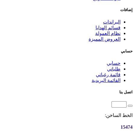
إضافات
البراندات
قسائم الهدايا
نظام العمولة
العروض المميزة
حسابي
حسابي
طلباتي
قائمة رغباتي
القائمة البريدية
اتصل بنا
الخط الساخن:
15474