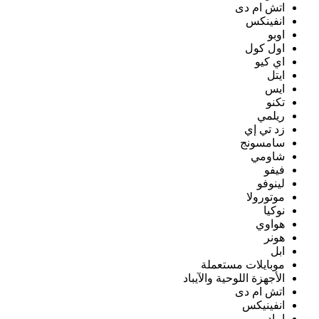
اتش ام دى
انفينكس
اوبو
اول كول
اي كيو
ايتل
ايس
تكنو
ريلمي
زد تي إي
سامسونج
شاومي
فيفو
لينوفو
موتورولا
نوكيا
هواوي
هونر
ابل
موبايلات مستعملة
الأجهزة اللوحية والآيباد
اتش ام دى
انفينيكس
ايباد