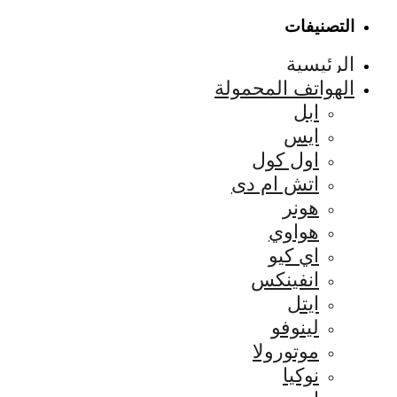
التصنيفات
الرئيسية
الهواتف المحمولة
ابل
ايس
اول كول
اتش ام دى
هونر
هواوي
اي كيو
انفينكس
ايتل
لينوفو
موتورولا
نوكيا