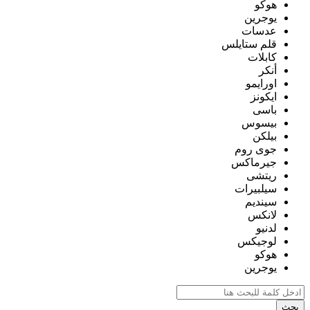
هوكو
يوجرين
عدسات
قلم ستايلس
كابلات
أنكر
اورايمو
ايكونز
باسى
بيسوس
بيلكن
جوى روم
جيرماكس
ريتشى
سيلبيرات
سينديم
لانكس
لدنيو
لوجيكس
هوكو
يوجرين
بحث