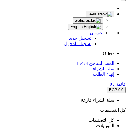
اللغة
arabic
English
حسابي
تسجيل جديد
تسجيل الدخول
Offers
الخط الساخن 15474
سلة الشراء
إنهاء الطلب
قائمتى
0
0 EGP
0
سلة الشراء فارغة !
كل التصنيفات
كل التصنيفات
الموبايلات