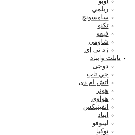
اوبو
ريلمي
سامسونج
تكنو
فيفو
شاومي
زد تي إي
تابلت وايباد
دوجى
جي تاب
اتش ام دى
هونر
هواوي
انفينيكس
ايباد
لينوفو
نوكيا