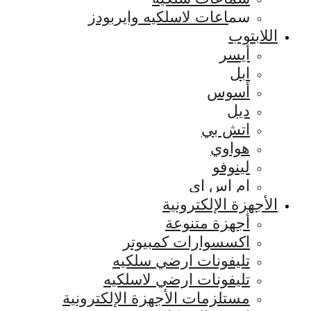
سماعات لاسلكيه وايربودز
اللابتوب
أيسر
ابل
أسوس
ديل
اتش بي
هواوي
لينوفو
ام اس اي
الأجهزة الإلكترونية
أجهزة متنوعة
اكسسوارات كمبيوتر
تليفونات ارضي سلكيه
تليفونات ارضي لاسلكيه
مستلزمات الأجهزة الإلكترونية