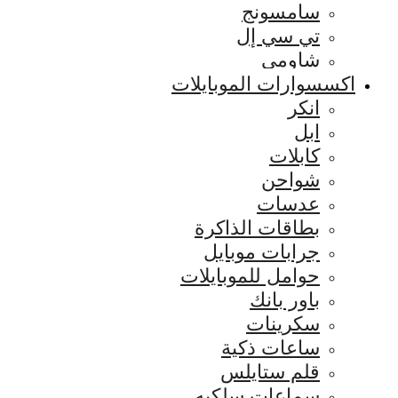
سامسونج
تي سي إل
شاومي
اكسسوارات الموبايلات
انكر
ابل
كابلات
شواحن
عدسات
بطاقات الذاكرة
جرابات موبايل
حوامل للموبايلات
باور بانك
سكرينات
ساعات ذكية
قلم ستايلس
سماعات سلكيه