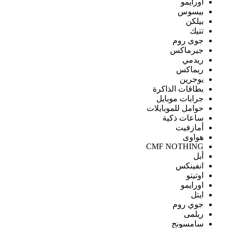
اورايمو
بيسوس
بيلكن
تتيك
جوى روم
جيرماكس
ريدمي
ريماكس
يوجرين
بطاقات الذاكرة
جرابات موبايل
حوامل للموبايلات
ساعات ذكية
أمازفيت
هواوى
CMF NOTHING
أبل
انفينكس
اوتيتو
اورايمو
ايتل
جوي روم
ريلمى
سامسونج