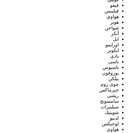
فيفو
فيليبس
هواوي
هونر
شواحن
أنكر
ابل
اورايمو
ايكونز
بادى
باسى
باسيوس
بوروفون
بيلكن
جوى روم
جيرماكس
ريشي
سامسونج
سيلبيرات
شويتيك
لدنيو
لوجيكس
هواوى