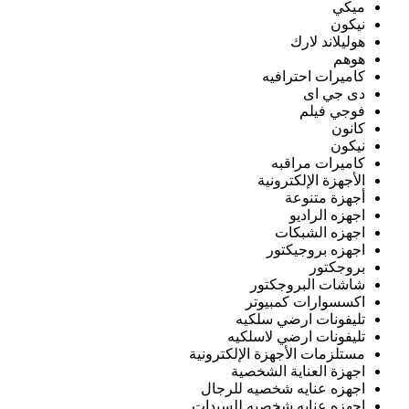
ميكي
نيكون
هوليلاند لارك
هوهم
كاميرات احترافيه
دى جي اى
فوجي فيلم
كانون
نيكون
كاميرات مراقبه
الأجهزة الإلكترونية
أجهزة متنوعة
اجهزه الراديو
اجهزه الشبكات
اجهزه بروجيكتور
بروجكتور
شاشات البروجكتور
اكسسوارات كمبيوتر
تليفونات ارضي سلكيه
تليفونات ارضي لاسلكيه
مستلزمات الأجهزة الإلكترونية
اجهزة العناية الشخصية
اجهزه عنايه شخصيه للرجال
اجهزه عنايه شخصيه للسيدات