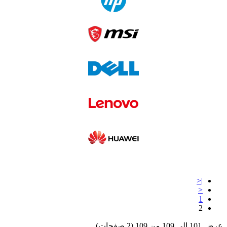
|<
<
1
2
عرض 101 الى 109 من 109 (2 صفحات)