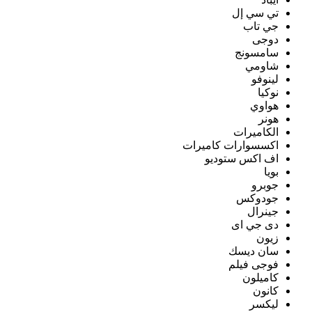
تي سي إل
جي تاب
دوجى
سامسونج
شاومي
لينوفو
نوكيا
هواوي
هونر
الكاميرات
اكسسوارات كاميرات
اف اكس ستوديو
بويا
جوبرو
جودوكس
جينرال
دى جي اى
زيون
سان ديسك
فوجى فيلم
كاميلون
كانون
ليكسر