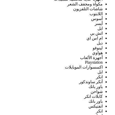
مكواة ومجفف الشعر
شاشات التلفزيون
اللابتوب
أسوس
أيسر
ابل
اتش بي
ام اس اي
ديل
لينوفو
هواوي
أجهزة الألعاب
Playstation
اكسسوارات الموبايلات
ابل
انكر
أنكر ساوندكور
باور بانك
شواحن
كابلات انكر
باور بانك
انفنيكس
انكر