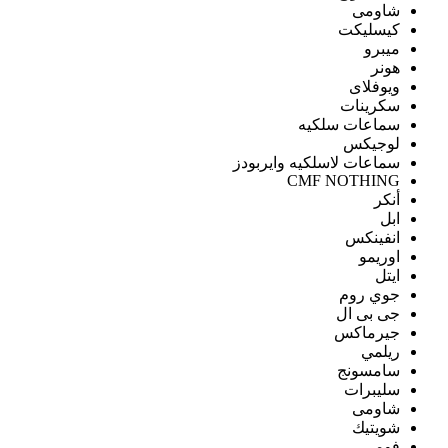
شاومى
كيسليكت
ميبرو
هونر
ويوفلاى
سكرينات
سماعات سلكيه
لوجيكس
سماعات لاسلكيه وايربودز
CMF NOTHING
أنكر
ابل
انفينكس
اوريمو
ايتل
جوي روم
جى بى ال
جيرماكس
ريلمي
سامسونج
سليبرات
شاومى
شويتيك
فومي