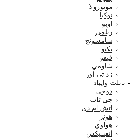
موتورولا
نوكيا
اوبو
ريلمي
سامسونج
تكنو
فيفو
شاومي
زد تي إي
تابلت وايباد
دوجى
جي تاب
اتش ام دى
هونر
هواوي
انفينيكس