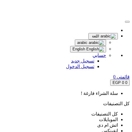
اللغة
arabic
English
حسابي
تسجيل جديد
تسجيل الدخول
قائمتى
0
0 EGP
0
سلة الشراء فارغة !
كل التصنيفات
كل التصنيفات
الموبايلات
اتش ام دى
انفينكس