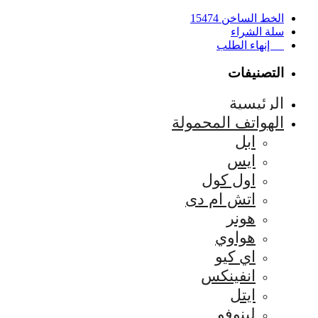
الخط الساخن 15474
سلة الشراء
إنهاء الطلب
التصنيفات
الرئيسية
الهواتف المحمولة
ابل
ايس
اول كول
اتش ام دى
هونر
هواوي
اي كيو
انفينكس
ايتل
لينوفو