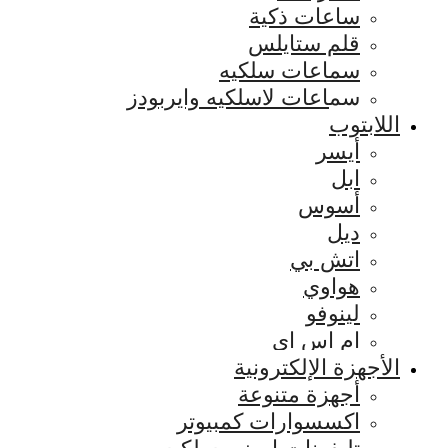
ساعات ذكية
قلم ستايلس
سماعات سلكيه
سماعات لاسلكيه وايربودز
اللابتوب
أيسر
ابل
أسوس
ديل
اتش بي
هواوي
لينوفو
ام اس اي
الأجهزة الإلكترونية
أجهزة متنوعة
اكسسوارات كمبيوتر