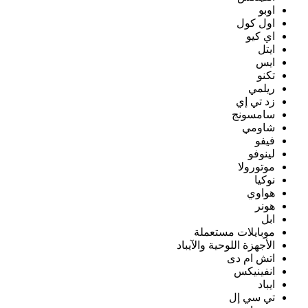
اوبو
اول كول
اي كيو
ايتل
ايس
تكنو
ريلمي
زد تي إي
سامسونج
شاومي
فيفو
لينوفو
موتورولا
نوكيا
هواوي
هونر
ابل
موبايلات مستعملة
الأجهزة اللوحية والآيباد
اتش ام دى
انفينيكس
ايباد
تي سي إل