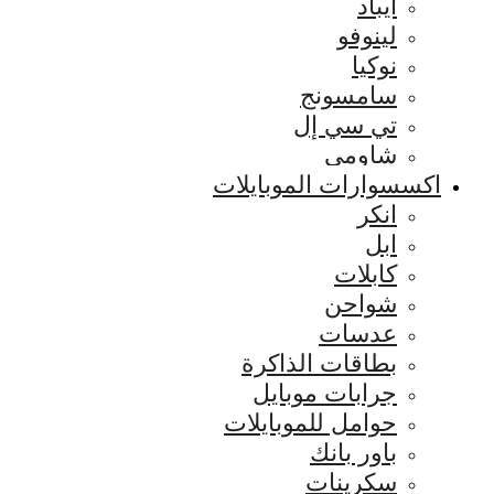
ايباد
لينوفو
نوكيا
سامسونج
تي سي إل
شاومي
اكسسوارات الموبايلات
انكر
ابل
كابلات
شواحن
عدسات
بطاقات الذاكرة
جرابات موبايل
حوامل للموبايلات
باور بانك
سكرينات