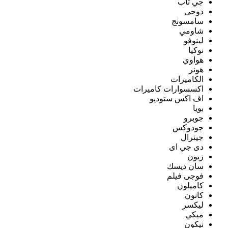
جي تاب
دوجى
سامسونج
شاومي
لينوفو
نوكيا
هواوي
هونر
الكاميرات
اكسسوارات كاميرات
اف اكس ستوديو
بويا
جوبرو
جودوكس
جينرال
دى جي اى
زيون
سان ديسك
فوجى فيلم
كاميلون
كانون
ليكسر
ميكي
نيكون