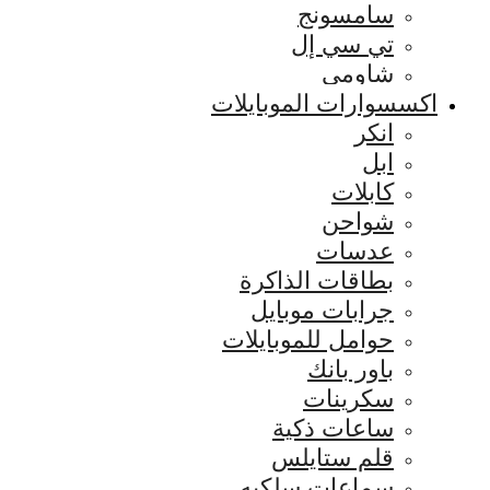
سامسونج
تي سي إل
شاومي
اكسسوارات الموبايلات
انكر
ابل
كابلات
شواحن
عدسات
بطاقات الذاكرة
جرابات موبايل
حوامل للموبايلات
باور بانك
سكرينات
ساعات ذكية
قلم ستايلس
سماعات سلكيه