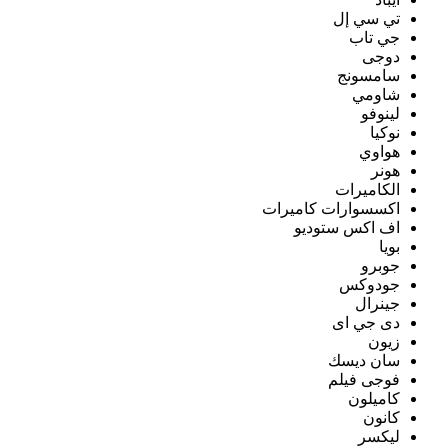
تي سي إل
جي تاب
دوجى
سامسونج
شاومي
لينوفو
نوكيا
هواوي
هونر
الكاميرات
اكسسوارات كاميرات
اف اكس ستوديو
بويا
جوبرو
جودوكس
جينرال
دى جي اى
زيون
سان ديسك
فوجى فيلم
كاميلون
كانون
ليكسر