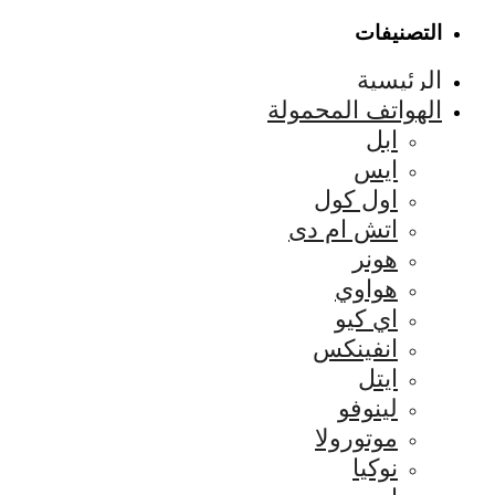
التصنيفات
الرئيسية
الهواتف المحمولة
ابل
ايس
اول كول
اتش ام دى
هونر
هواوي
اي كيو
انفينكس
ايتل
لينوفو
موتورولا
نوكيا