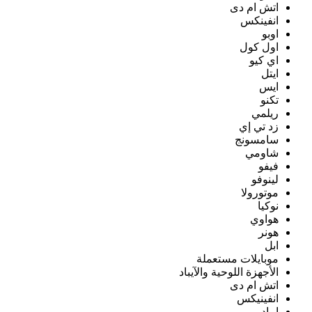
اتش ام دى
انفينكس
اوبو
اول كول
اي كيو
ايتل
ايس
تكنو
ريلمي
زد تي إي
سامسونج
شاومي
فيفو
لينوفو
موتورولا
نوكيا
هواوي
هونر
ابل
موبايلات مستعملة
الأجهزة اللوحية والآيباد
اتش ام دى
انفينيكس
ايباد