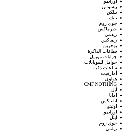
اورايمو
بيسوس
بيلكن
تتيك
جوى روم
جيرماكس
ريدمي
ريماكس
يوجرين
بطاقات الذاكرة
جرابات موبايل
حوامل للموبايلات
ساعات ذكية
أمازفيت
هواوى
CMF NOTHING
أبل
أمايا
انفينكس
اوتيتو
اورايمو
ايتل
جوي روم
ريلمى