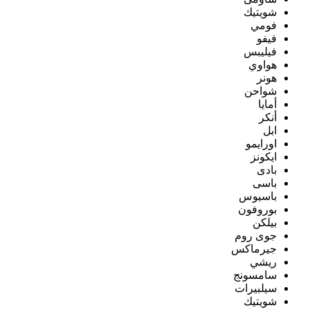
شويتيك
فومي
فيفو
فيليبس
هواوي
هونر
شواحن
أمايا
أنكر
ابل
اورايمو
ايكونز
بادى
باسى
باسيوس
بوروفون
بيلكن
جوى روم
جيرماكس
ريشي
سامسونج
سيلبيرات
شويتيك