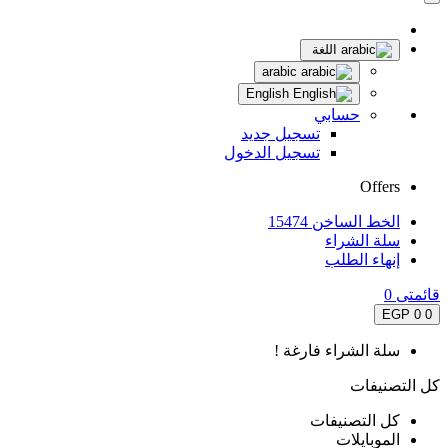
اللغة
arabic
English
حسابي
تسجيل جديد
تسجيل الدخول
Offers
الخط الساخن 15474
سلة الشراء
إنهاء الطلب
قائمتى
0
0 EGP
0
سلة الشراء فارغة !
كل التصنيفات
كل التصنيفات
الموبايلات