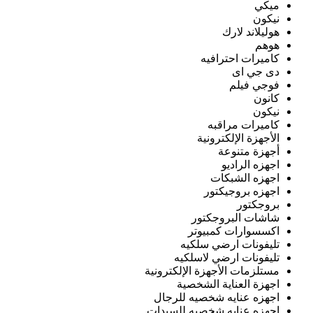
ميكي
نيكون
هوليلاند لارك
هوهم
كاميرات احترافيه
دى جي اى
فوجي فيلم
كانون
نيكون
كاميرات مراقبه
الأجهزة الإلكترونية
أجهزة متنوعة
اجهزه الراديو
اجهزه الشبكات
اجهزه بروجيكتور
بروجكتور
شاشات البروجكتور
اكسسوارات كمبيوتر
تليفونات ارضي سلكيه
تليفونات ارضي لاسلكيه
مستلزمات الأجهزة الإلكترونية
اجهزة العناية الشخصية
اجهزه عنايه شخصيه للرجال
اجهزه عنايه شخصيه للسيدات