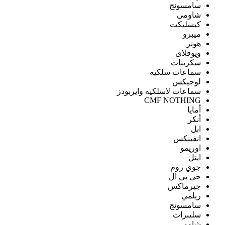
سامسونج
شاومى
كيسليكت
ميبرو
هونر
ويوفلاى
سكرينات
سماعات سلكيه
لوجيكس
سماعات لاسلكيه وايربودز
CMF NOTHING
أمايا
أنكر
ابل
انفينكس
اوريمو
ايتل
جوي روم
جى بى ال
جيرماكس
ريلمي
سامسونج
سليبرات
شاومى