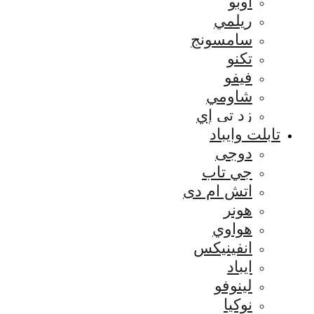
اوبو
ريلمي
سامسونج
تكنو
فيفو
شاومي
زد تي إي
تابلت وايباد
دوجى
جي تاب
اتش ام دى
هونر
هواوي
انفينيكس
ايباد
لينوفو
نوكيا