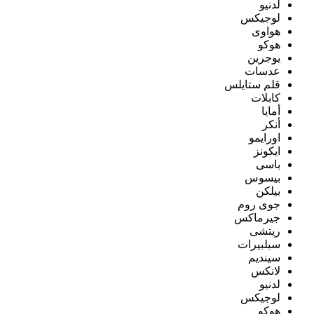
لدنيو
لوجيكس
هواوى
هوكو
يوجرين
عدسات
قلم ستايلس
كابلات
أمايا
أنكر
اورايمو
ايكونز
باسى
بيسوس
بيلكن
جوى روم
جيرماكس
ريتشى
سيلبيرات
سينديم
لانكس
لدنيو
لوجيكس
هوكو