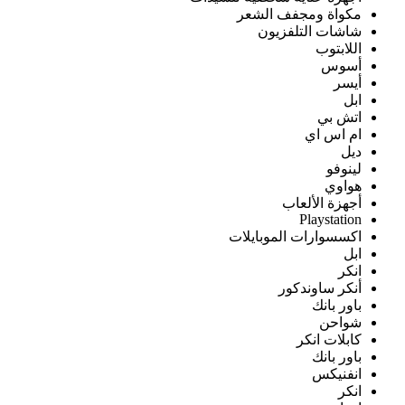
مكواة ومجفف الشعر
شاشات التلفزيون
اللابتوب
أسوس
أيسر
ابل
اتش بي
ام اس اي
ديل
لينوفو
هواوي
أجهزة الألعاب
Playstation
اكسسوارات الموبايلات
ابل
انكر
أنكر ساوندكور
باور بانك
شواحن
كابلات انكر
باور بانك
انفنيكس
انكر