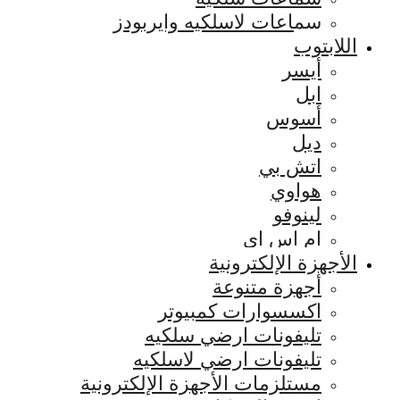
سماعات لاسلكيه وايربودز
اللابتوب
أيسر
ابل
أسوس
ديل
اتش بي
هواوي
لينوفو
ام اس اي
الأجهزة الإلكترونية
أجهزة متنوعة
اكسسوارات كمبيوتر
تليفونات ارضي سلكيه
تليفونات ارضي لاسلكيه
مستلزمات الأجهزة الإلكترونية