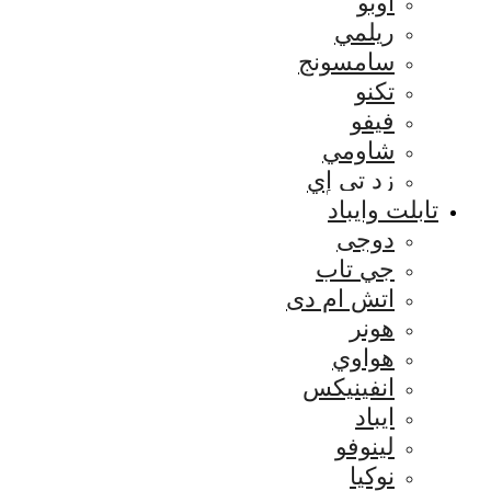
اوبو
ريلمي
سامسونج
تكنو
فيفو
شاومي
زد تي إي
تابلت وايباد
دوجى
جي تاب
اتش ام دى
هونر
هواوي
انفينيكس
ايباد
لينوفو
نوكيا