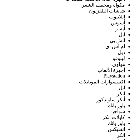
مكواة ومجفف الشعر
شاشات التلفزيون
اللابتوب
أسوس
أيسر
ابل
اتش بي
ام اس اي
ديل
لينوفو
هواوي
أجهزة الألعاب
Playstation
اكسسوارات الموبايلات
ابل
انكر
أنكر ساوندكور
باور بانك
شواحن
كابلات انكر
باور بانك
انفنيكس
انكر