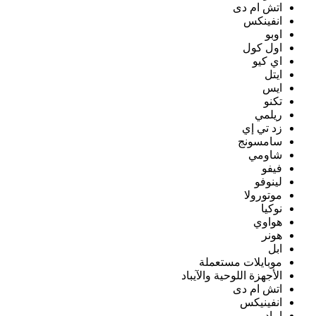
اتش ام دى
انفينكس
اوبو
اول كول
اي كيو
ايتل
ايس
تكنو
ريلمي
زد تي إي
سامسونج
شاومي
فيفو
لينوفو
موتورولا
نوكيا
هواوي
هونر
ابل
موبايلات مستعملة
الأجهزة اللوحية والآيباد
اتش ام دى
انفينيكس
ايباد