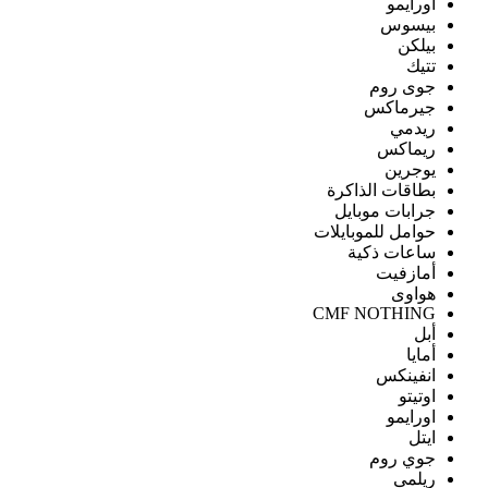
اورايمو
بيسوس
بيلكن
تتيك
جوى روم
جيرماكس
ريدمي
ريماكس
يوجرين
بطاقات الذاكرة
جرابات موبايل
حوامل للموبايلات
ساعات ذكية
أمازفيت
هواوى
CMF NOTHING
أبل
أمايا
انفينكس
اوتيتو
اورايمو
ايتل
جوي روم
ريلمى