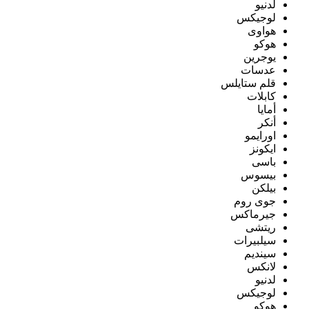
لدنيو
لوجيكس
هواوى
هوكو
يوجرين
عدسات
قلم ستايلس
كابلات
أمايا
أنكر
اورايمو
ايكونز
باسى
بيسوس
بيلكن
جوى روم
جيرماكس
ريتشى
سيلبيرات
سينديم
لانكس
لدنيو
لوجيكس
هوكو