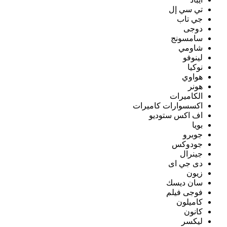
تي سي إل
جي تاب
دوجى
سامسونج
شاومي
لينوفو
نوكيا
هواوي
هونر
الكاميرات
اكسسوارات كاميرات
اف اكس ستوديو
بويا
جوبرو
جودوكس
جينرال
دى جي اى
زيون
سان ديسك
فوجى فيلم
كاميلون
كانون
ليكسر