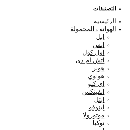
التصنيفات
الرئيسية
الهواتف المحمولة
ابل
ايس
اول كول
اتش ام دى
هونر
هواوي
اي كيو
انفينكس
ايتل
لينوفو
موتورولا
نوكيا