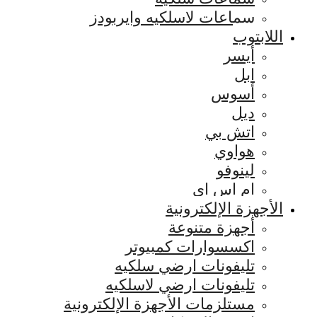
سماعات لاسلكيه وايربودز
اللابتوب
أيسر
ابل
أسوس
ديل
اتش بي
هواوي
لينوفو
ام اس اي
الأجهزة الإلكترونية
أجهزة متنوعة
اكسسوارات كمبيوتر
تليفونات ارضي سلكيه
تليفونات ارضي لاسلكيه
مستلزمات الأجهزة الإلكترونية