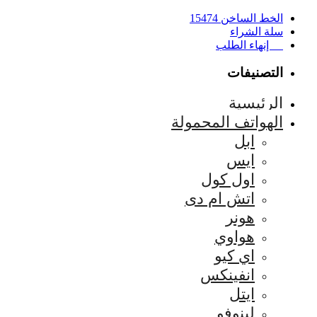
الخط الساخن 15474
سلة الشراء
إنهاء الطلب
التصنيفات
الرئيسية
الهواتف المحمولة
ابل
ايس
اول كول
اتش ام دى
هونر
هواوي
اي كيو
انفينكس
ايتل
لينوفو