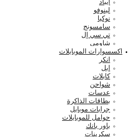
ايباد
لينوفو
نوكيا
سامسونج
تي سي إل
شاومي
اكسسوارات الموبايلات
انكر
ابل
كابلات
شواحن
عدسات
بطاقات الذاكرة
جرابات موبايل
حوامل للموبايلات
باور بانك
سكرينات