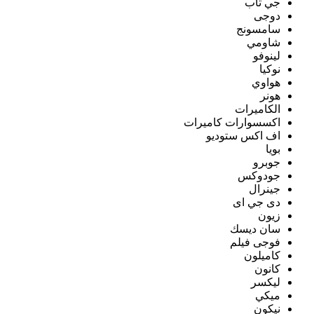
جي تاب
دوجى
سامسونج
شاومي
لينوفو
نوكيا
هواوي
هونر
الكاميرات
اكسسوارات كاميرات
اف اكس ستوديو
بويا
جوبرو
جودوكس
جينرال
دى جي اى
زيون
سان ديسك
فوجى فيلم
كاميلون
كانون
ليكسر
ميكي
نيكون