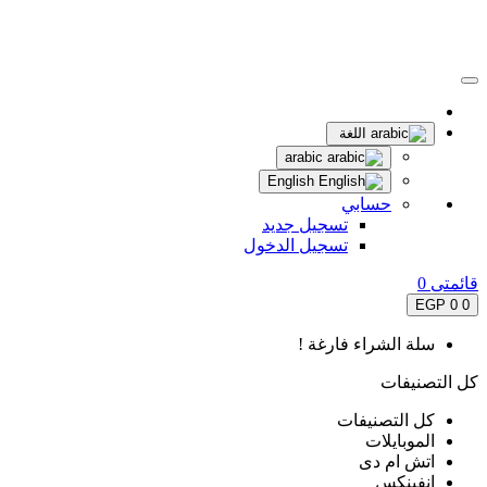
اللغة
arabic
English
حسابي
تسجيل جديد
تسجيل الدخول
قائمتى
0
0 EGP
0
سلة الشراء فارغة !
كل التصنيفات
كل التصنيفات
الموبايلات
اتش ام دى
انفينكس