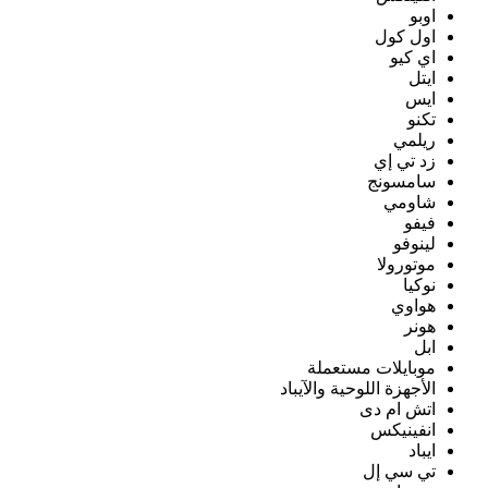
اوبو
اول كول
اي كيو
ايتل
ايس
تكنو
ريلمي
زد تي إي
سامسونج
شاومي
فيفو
لينوفو
موتورولا
نوكيا
هواوي
هونر
ابل
موبايلات مستعملة
الأجهزة اللوحية والآيباد
اتش ام دى
انفينيكس
ايباد
تي سي إل