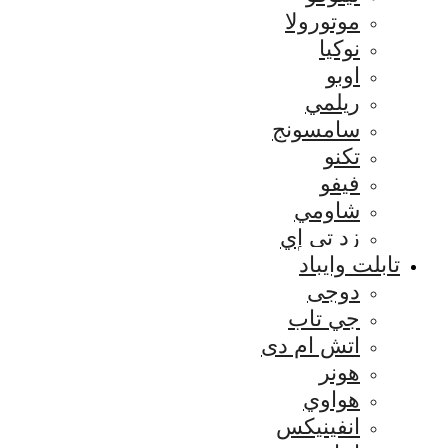
موتورولا
نوكيا
اوبو
ريلمي
سامسونج
تكنو
فيفو
شاومي
زد تي إي
تابلت وايباد
دوجى
جي تاب
اتش ام دى
هونر
هواوي
انفينيكس