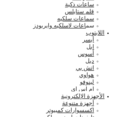
ساعات ذكية
قلم ستايلس
سماعات سلكيه
سماعات لاسلكيه وايربودز
اللابتوب
أيسر
ابل
أسوس
ديل
اتش بي
هواوي
لينوفو
ام اس اي
الأجهزة الإلكترونية
أجهزة متنوعة
اكسسوارات كمبيوتر