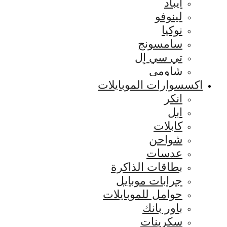
ايباد
لينوفو
نوكيا
سامسونج
تي سي إل
شاومي
اكسسوارات الموبايلات
انكر
ابل
كابلات
شواحن
عدسات
بطاقات الذاكرة
جرابات موبايل
حوامل للموبايلات
باور بانك
سكرينات