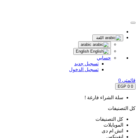
اللغة
arabic
English
حسابي
تسجيل جديد
تسجيل الدخول
قائمتى
0
0 EGP
0
سلة الشراء فارغة !
كل التصنيفات
كل التصنيفات
الموبايلات
اتش ام دى
انفينكس