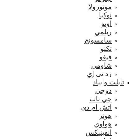
موتورولا
نوكيا
اوبو
ريلمي
سامسونج
تكنو
فيفو
شاومي
زد تي إي
تابلت وايباد
دوجى
جي تاب
اتش ام دى
هونر
هواوي
انفينيكس