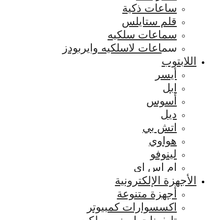
ساعات ذكية
قلم ستايلس
سماعات سلكيه
سماعات لاسلكيه وايربودز
اللابتوب
أيسر
ابل
أسوس
ديل
اتش بي
هواوي
لينوفو
ام اس اي
الأجهزة الإلكترونية
أجهزة متنوعة
اكسسوارات كمبيوتر