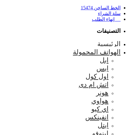
الخط الساخن 15474
سلة الشراء
إنهاء الطلب
التصنيفات
الرئيسية
الهواتف المحمولة
ابل
ايس
اول كول
اتش ام دى
هونر
هواوي
اي كيو
انفينكس
ايتل
لينوفو