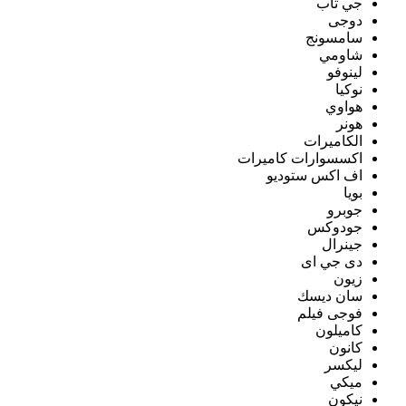
جي تاب
دوجى
سامسونج
شاومي
لينوفو
نوكيا
هواوي
هونر
الكاميرات
اكسسوارات كاميرات
اف اكس ستوديو
بويا
جوبرو
جودوكس
جينرال
دى جي اى
زيون
سان ديسك
فوجى فيلم
كاميلون
كانون
ليكسر
ميكي
نيكون