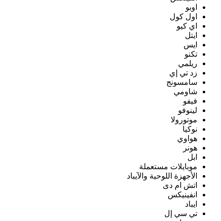
اوبو
اول كول
اي كيو
ايتل
ايس
تكنو
ريلمي
زد تي إي
سامسونج
شاومي
فيفو
لينوفو
موتورولا
نوكيا
هواوي
هونر
ابل
موبايلات مستعملة
الأجهزة اللوحية والآيباد
اتش ام دى
انفينيكس
ايباد
تي سي إل