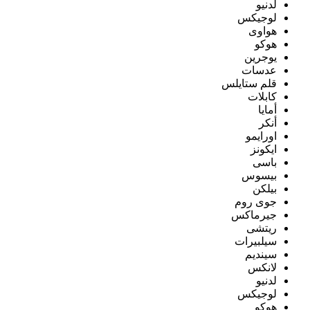
لدنيو
لوجيكس
هواوى
هوكو
يوجرين
عدسات
قلم ستايلس
كابلات
أمايا
أنكر
اورايمو
ايكونز
باسى
بيسوس
بيلكن
جوى روم
جيرماكس
ريتشى
سيلبيرات
سينديم
لانكس
لدنيو
لوجيكس
هوكو