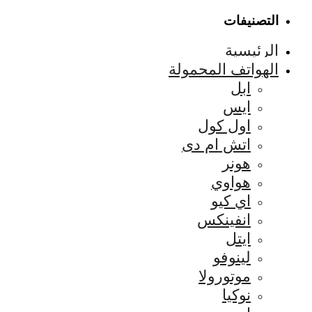
التصنيفات
الرئيسية
الهواتف المحمولة
ابل
ايس
اول كول
اتش ام دى
هونر
هواوي
اي كيو
انفينكس
ايتل
لينوفو
موتورولا
نوكيا