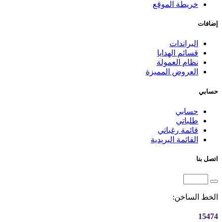
خريطة الموقع
إضافات
البراندات
قسائم الهدايا
نظام العمولة
العروض المميزة
حسابي
حسابي
طلباتي
قائمة رغباتي
القائمة البريدية
اتصل بنا
الخط الساخن:
15474