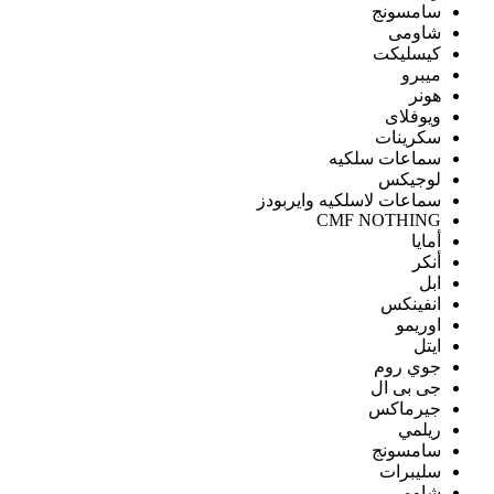
سامسونج
شاومى
كيسليكت
ميبرو
هونر
ويوفلاى
سكرينات
سماعات سلكيه
لوجيكس
سماعات لاسلكيه وايربودز
CMF NOTHING
أمايا
أنكر
ابل
انفينكس
اوريمو
ايتل
جوي روم
جى بى ال
جيرماكس
ريلمي
سامسونج
سليبرات
شاومى