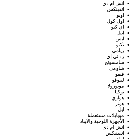
اتش ام دى
انفينكس
اوبو
اول كول
اي كيو
ايتل
ايس
تكنو
ريلمي
زد تي إي
سامسونج
شاومي
فيفو
لينوفو
موتورولا
نوكيا
هواوي
هونر
ابل
موبايلات مستعملة
الأجهزة اللوحية والآيباد
اتش ام دى
انفينيكس
ايباد