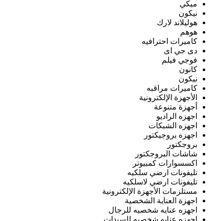
ميكي
نيكون
هوليلاند لارك
هوهم
كاميرات احترافيه
دى جي اى
فوجي فيلم
كانون
نيكون
كاميرات مراقبه
الأجهزة الإلكترونية
أجهزة متنوعة
اجهزه الراديو
اجهزه الشبكات
اجهزه بروجيكتور
بروجكتور
شاشات البروجكتور
اكسسوارات كمبيوتر
تليفونات ارضي سلكيه
تليفونات ارضي لاسلكيه
مستلزمات الأجهزة الإلكترونية
اجهزة العناية الشخصية
اجهزه عنايه شخصيه للرجال
اجهزه عنايه شخصيه للسيدات