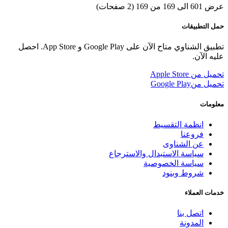
عرض 601 الى 169 من 169 (2 صفحات)
حمل التطبيقات
تطبيق الشناوي متاح الآن على Google Play و App Store. احصل
عليه الآن.
تحميل من
Apple Store
تحميل من
Google Play
معلومات
انظمة التقسيط
فروعنا
عن الشناوى
سياسة الاستبدال والاسترجاع
سياسة الخصوصية
شروط وبنود
خدمات العملاء
اتصل بنا
المدونة