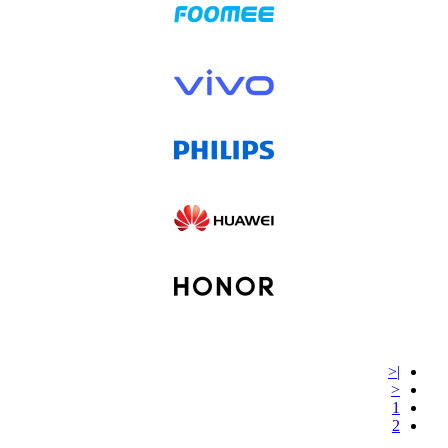
|<
<
1
2