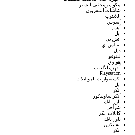
مكواة ومجفف الشعر
شاشات التلفزيون
اللابتوب
أسوس
أيسر
ابل
اتش بي
ام اس اي
ديل
لينوفو
هواوي
أجهزة الألعاب
Playstation
اكسسوارات الموبايلات
ابل
انكر
أنكر ساوندكور
باور بانك
شواحن
كابلات انكر
باور بانك
انفنيكس
انكر