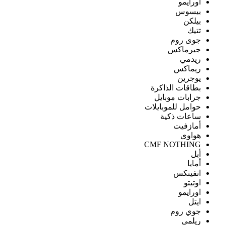
اورايمو
بيسوس
بيلكن
تتيك
جوى روم
جيرماكس
ريدمي
ريماكس
يوجرين
بطاقات الذاكرة
جرابات موبايل
حوامل للموبايلات
ساعات ذكية
أمازفيت
هواوى
CMF NOTHING
أبل
أمايا
انفينكس
اوتيتو
اورايمو
ايتل
جوي روم
ريلمى