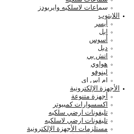
سماعات لاسلكيه وايربودز
اللابتوب
أيسر
ابل
أسوس
ديل
اتش بي
هواوي
لينوفو
ام اس اي
الأجهزة الإلكترونية
أجهزة متنوعة
اكسسوارات كمبيوتر
تليفونات ارضي سلكيه
تليفونات ارضي لاسلكيه
مستلزمات الأجهزة الإلكترونية