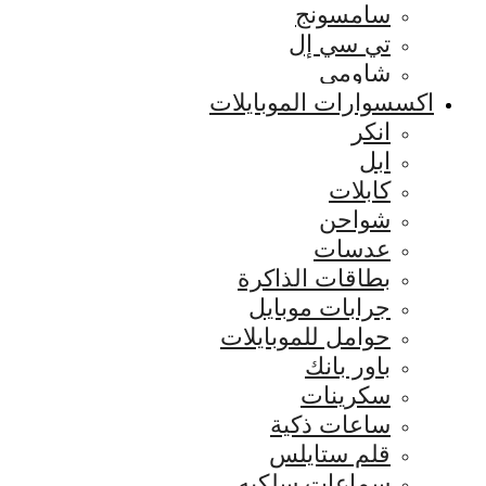
سامسونج
تي سي إل
شاومي
اكسسوارات الموبايلات
انكر
ابل
كابلات
شواحن
عدسات
بطاقات الذاكرة
جرابات موبايل
حوامل للموبايلات
باور بانك
سكرينات
ساعات ذكية
قلم ستايلس
سماعات سلكيه