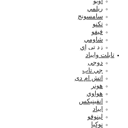
اوبو
ريلمي
سامسونج
تكنو
فيفو
شاومي
زد تي إي
تابلت وايباد
دوجى
جي تاب
اتش ام دى
هونر
هواوي
انفينيكس
ايباد
لينوفو
نوكيا