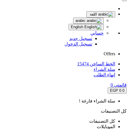
اللغة
arabic
English
حسابي
تسجيل جديد
تسجيل الدخول
Offers
الخط الساخن 15474
سلة الشراء
إنهاء الطلب
قائمتى
0
0 EGP
0
سلة الشراء فارغة !
كل التصنيفات
كل التصنيفات
الموبايلات