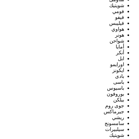
شويتيك
فومي
فيفو
فيليبس
هواوي
هونر
شواحن
أمايا
أنكر
ابل
اورايمو
ايكونز
بادى
باسى
باسيوس
بوروفون
بيلكن
جوى روم
جيرماكس
ريشي
سامسونج
سيلبيرات
شويتيك