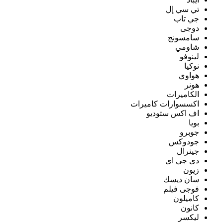
تي سي إل
جي تاب
دوجى
سامسونج
شاومي
لينوفو
نوكيا
هواوي
هونر
الكاميرات
اكسسوارات كاميرات
اف اكس ستوديو
بويا
جوبرو
جودوكس
جينرال
دى جي اى
زيون
سان ديسك
فوجى فيلم
كاميلون
كانون
ليكسر