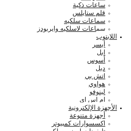
ساعات ذكية
قلم ستايلس
سماعات سلكيه
سماعات لاسلكيه وايربودز
اللابتوب
أيسر
ابل
أسوس
ديل
اتش بي
هواوي
لينوفو
ام اس اي
الأجهزة الإلكترونية
أجهزة متنوعة
اكسسوارات كمبيوتر