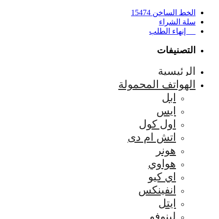
الخط الساخن 15474
سلة الشراء
إنهاء الطلب
التصنيفات
الرئيسية
الهواتف المحمولة
ابل
ايس
اول كول
اتش ام دى
هونر
هواوي
اي كيو
انفينكس
ايتل
لينوفو