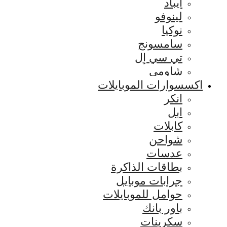
ايباد
لينوفو
نوكيا
سامسونج
تي سي إل
شاومي
اكسسوارات الموبايلات
انكر
ابل
كابلات
شواحن
عدسات
بطاقات الذاكرة
جرابات موبايل
حوامل للموبايلات
باور بانك
سكرينات