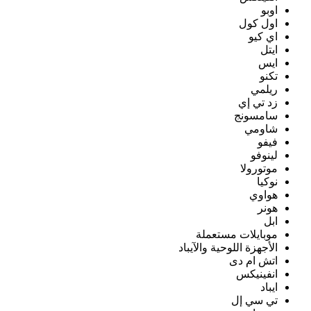
اوبو
اول كول
اي كيو
ايتل
ايس
تكنو
ريلمي
زد تي إي
سامسونج
شاومي
فيفو
لينوفو
موتورولا
نوكيا
هواوي
هونر
ابل
موبايلات مستعملة
الأجهزة اللوحية والآيباد
اتش ام دى
انفينيكس
ايباد
تي سي إل