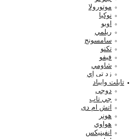
موتورولا
نوكيا
اوبو
ريلمي
سامسونج
تكنو
فيفو
شاومي
زد تي إي
تابلت وايباد
دوجى
جي تاب
اتش ام دى
هونر
هواوي
انفينيكس