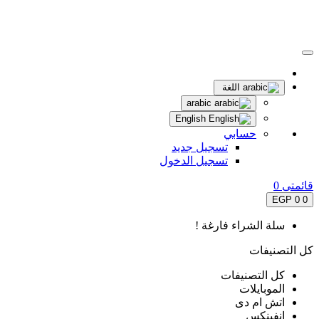
اللغة
arabic
English
حسابي
تسجيل جديد
تسجيل الدخول
قائمتى
0
0 EGP
0
سلة الشراء فارغة !
كل التصنيفات
كل التصنيفات
الموبايلات
اتش ام دى
انفينكس