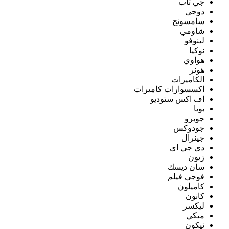
جي تاب
دوجى
سامسونج
شاومي
لينوفو
نوكيا
هواوي
هونر
الكاميرات
اكسسوارات كاميرات
اف اكس ستوديو
بويا
جوبرو
جودوكس
جينرال
دى جي اى
زيون
سان ديسك
فوجى فيلم
كاميلون
كانون
ليكسر
ميكي
نيكون