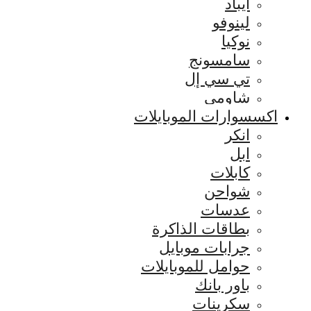
ايباد
لينوفو
نوكيا
سامسونج
تي سي إل
شاومي
اكسسوارات الموبايلات
انكر
ابل
كابلات
شواحن
عدسات
بطاقات الذاكرة
جرابات موبايل
حوامل للموبايلات
باور بانك
سكرينات