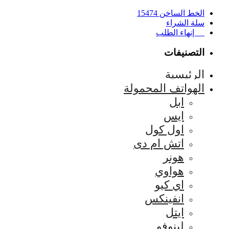
الخط الساخن 15474
سلة الشراء
إنهاء الطلب
التصنيفات
الرئيسية
الهواتف المحمولة
ابل
ايس
اول كول
اتش ام دى
هونر
هواوي
اي كيو
انفينكس
ايتل
لينوفو