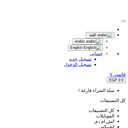
اللغة
arabic
English
حسابي
تسجيل جديد
تسجيل الدخول
قائمتى
0
0 EGP
0
سلة الشراء فارغة !
كل التصنيفات
كل التصنيفات
الموبايلات
اتش ام دى
انفينكس