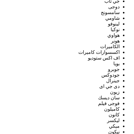
جي تاب
دوجى
سامسونج
شاومي
لينوفو
نوكيا
هواوي
هونر
الكاميرات
اكسسوارات كاميرات
اف اكس ستوديو
بويا
جوبرو
جودوكس
جينرال
دى جي اى
زيون
سان ديسك
فوجى فيلم
كاميلون
كانون
ليكسر
ميكي
نيكون