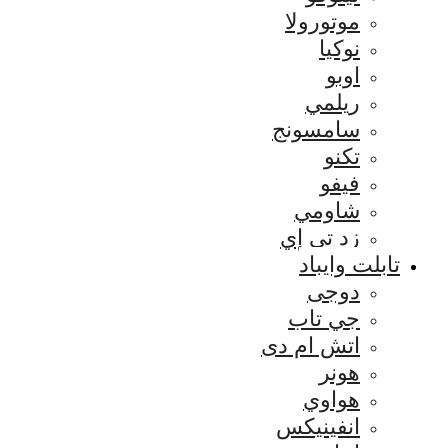
موتورولا
نوكيا
اوبو
ريلمي
سامسونج
تكنو
فيفو
شاومي
زد تي إي
تابلت وايباد
دوجى
جي تاب
اتش ام دى
هونر
هواوي
انفينيكس