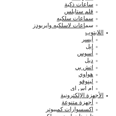
ساعات ذكية
قلم ستايلس
سماعات سلكيه
سماعات لاسلكيه وايربودز
اللابتوب
أيسر
ابل
أسوس
ديل
اتش بي
هواوي
لينوفو
ام اس اي
الأجهزة الإلكترونية
أجهزة متنوعة
اكسسوارات كمبيوتر