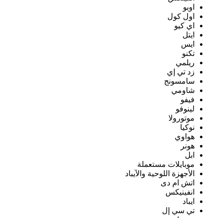
اوبو
اول كول
اي كيو
ايتل
ايس
تكنو
ريلمي
زد تي إي
سامسونج
شاومي
فيفو
لينوفو
موتورولا
نوكيا
هواوي
هونر
ابل
موبايلات مستعملة
الأجهزة اللوحية والآيباد
اتش ام دى
انفينيكس
ايباد
تي سي إل