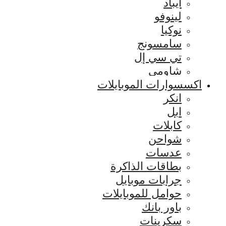
ايباد
لينوفو
نوكيا
سامسونج
تي سي إل
شاومي
اكسسوارات الموبايلات
انكر
ابل
كابلات
شواحن
عدسات
بطاقات الذاكرة
جرابات موبايل
حوامل للموبايلات
باور بانك
سكرينات