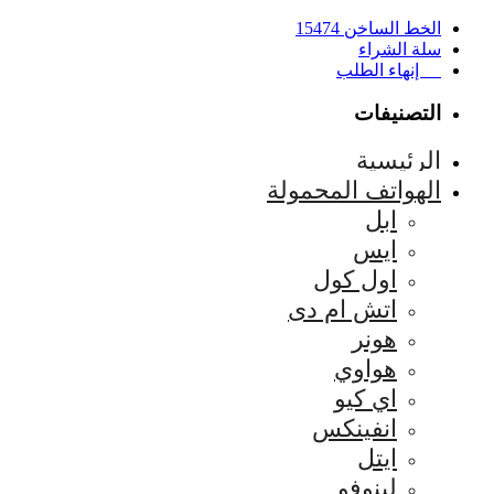
الخط الساخن 15474
سلة الشراء
إنهاء الطلب
التصنيفات
الرئيسية
الهواتف المحمولة
ابل
ايس
اول كول
اتش ام دى
هونر
هواوي
اي كيو
انفينكس
ايتل
لينوفو