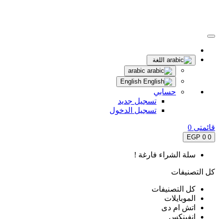
اللغة
arabic
English
حسابي
تسجيل جديد
تسجيل الدخول
قائمتى
0
0 EGP
0
سلة الشراء فارغة !
كل التصنيفات
كل التصنيفات
الموبايلات
اتش ام دى
انفينكس