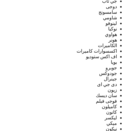
جي تاب
دوجى
سامسونج
شاومي
لينوفو
نوكيا
هواوي
هونر
الكاميرات
اكسسوارات كاميرات
اف اكس ستوديو
بويا
جوبرو
جودوكس
جينرال
دى جي اى
زيون
سان ديسك
فوجى فيلم
كاميلون
كانون
ليكسر
ميكي
نيكون