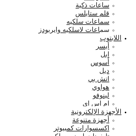
ساعات ذكية
قلم ستايلس
سماعات سلكيه
سماعات لاسلكيه وايربودز
اللابتوب
أيسر
ابل
أسوس
ديل
اتش بي
هواوي
لينوفو
ام اس اي
الأجهزة الإلكترونية
أجهزة متنوعة
اكسسوارات كمبيوتر