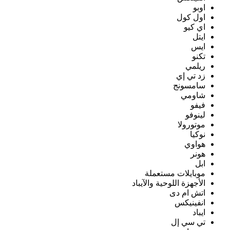
اوبو
اول كول
اي كيو
ايتل
ايس
تكنو
ريلمي
زد تي إي
سامسونج
شاومي
فيفو
لينوفو
موتورولا
نوكيا
هواوي
هونر
ابل
موبايلات مستعملة
الأجهزة اللوحية والآيباد
اتش ام دى
انفينيكس
ايباد
تي سي إل