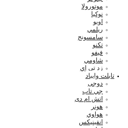
موتورولا
نوكيا
اوبو
ريلمي
سامسونج
تكنو
فيفو
شاومي
زد تي إي
تابلت وايباد
دوجى
جي تاب
اتش ام دى
هونر
هواوي
انفينيكس