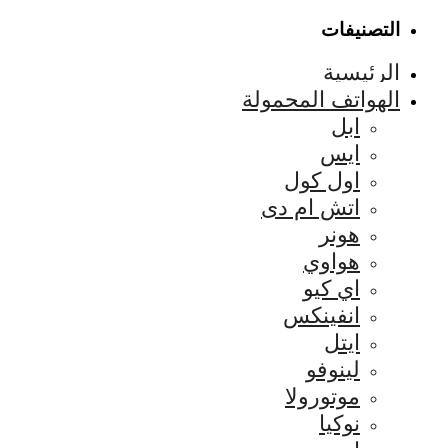
التصنيفات
الرئيسية
الهواتف المحمولة
ابل
ايس
اول كول
اتش ام دى
هونر
هواوي
اي كيو
انفينكس
ايتل
لينوفو
موتورولا
نوكيا