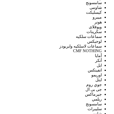
سامسونج
شاومى
كيسليكت
ميبرو
هونر
ويوفلاى
سكرينات
سماعات سلكيه
لوجيكس
سماعات لاسلكيه وايربودز
CMF NOTHING
أمايا
أنكر
ابل
انفينكس
اوريمو
ايتل
جوي روم
جى بى ال
جيرماكس
ريلمي
سامسونج
سليبرات
شاومى