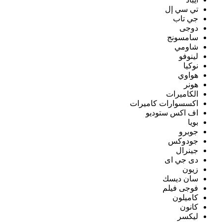
تي سي إل
جي تاب
دوجى
سامسونج
شاومي
لينوفو
نوكيا
هواوي
هونر
الكاميرات
اكسسوارات كاميرات
اف اكس ستوديو
بويا
جوبرو
جودوكس
جينرال
دى جي اى
زيون
سان ديسك
فوجى فيلم
كاميلون
كانون
ليكسر