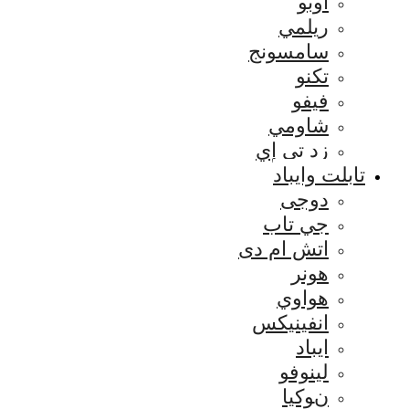
اوبو
ريلمي
سامسونج
تكنو
فيفو
شاومي
زد تي إي
تابلت وايباد
دوجى
جي تاب
اتش ام دى
هونر
هواوي
انفينيكس
ايباد
لينوفو
نوكيا