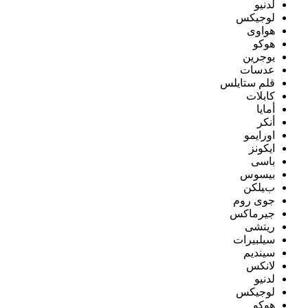
لدنيو
لوجيكس
هواوى
هوكو
يوجرين
عدسات
قلم ستايلس
كابلات
أمايا
أنكر
اورايمو
ايكونز
باسى
بيسوس
بيلكن
جوى روم
جيرماكس
ريتشى
سيلبيرات
سينديم
لانكس
لدنيو
لوجيكس
هوكو