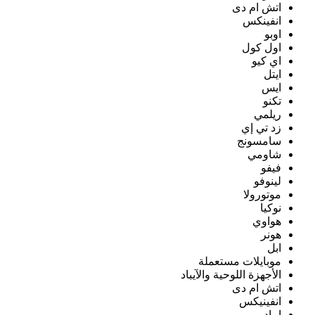
اتش ام دى
انفينكس
اوبو
اول كول
اي كيو
ايتل
ايس
تكنو
ريلمي
زد تي إي
سامسونج
شاومي
فيفو
لينوفو
موتورولا
نوكيا
هواوي
هونر
ابل
موبايلات مستعملة
الأجهزة اللوحية والآيباد
اتش ام دى
انفينيكس
ايباد