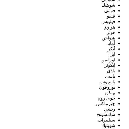
شويتيك
فومي
فيفو
فيليبس
هواوي
هونر
شواحن
أمايا
أنكر
ابل
اورايمو
ايكونز
بادى
باسى
باسيوس
بوروفون
بيلكن
جوى روم
جيرماكس
ريشي
سامسونج
سيلبيرات
شويتيك