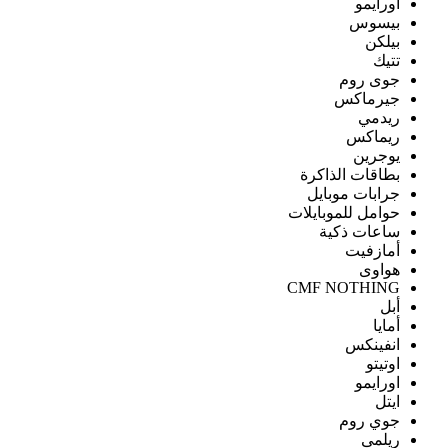
اورايمو
بيسوس
بيلكن
تتيك
جوى روم
جيرماكس
ريدمي
ريماكس
يوجرين
بطاقات الذاكرة
جرابات موبايل
حوامل للموبايلات
ساعات ذكية
أمازفيت
هواوى
CMF NOTHING
أبل
أمايا
انفينكس
اوتيتو
اورايمو
ايتل
جوي روم
ريلمى