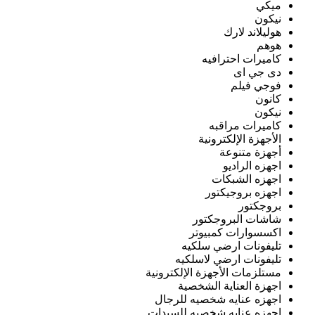
ميكي
نيكون
هوليلاند لارك
هوهم
كاميرات احترافيه
دى جي اى
فوجي فيلم
كانون
نيكون
كاميرات مراقبه
الأجهزة الإلكترونية
أجهزة متنوعة
اجهزه الراديو
اجهزه الشبكات
اجهزه بروجيكتور
بروجكتور
شاشات البروجكتور
اكسسوارات كمبيوتر
تليفونات ارضي سلكيه
تليفونات ارضي لاسلكيه
مستلزمات الأجهزة الإلكترونية
اجهزة العناية الشخصية
اجهزه عنايه شخصيه للرجال
اجهزه عنايه شخصيه للسيدات