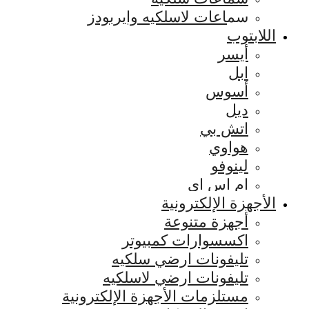
سماعات لاسلكيه وايربودز
اللابتوب
أيسر
ابل
أسوس
ديل
اتش بي
هواوي
لينوفو
ام اس اي
الأجهزة الإلكترونية
أجهزة متنوعة
اكسسوارات كمبيوتر
تليفونات ارضي سلكيه
تليفونات ارضي لاسلكيه
مستلزمات الأجهزة الإلكترونية