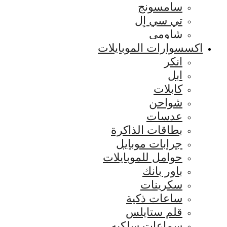
سامسونج
تي سي إل
شاومي
اكسسوارات الموبايلات
انكر
ابل
كابلات
شواحن
عدسات
بطاقات الذاكرة
جرابات موبايل
حوامل للموبايلات
باور بانك
سكرينات
ساعات ذكية
قلم ستايلس
سماعات سلكيه