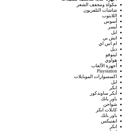
مكواة ومجفف الشعر
شاشات التلفزيون
اللابتوب
أسوس
أيسر
ابل
اتش بي
ام اس اي
ديل
لينوفو
هواوي
أجهزة الألعاب
Playstation
اكسسوارات الموبايلات
ابل
انكر
أنكر ساوندكور
باور بانك
شواحن
كابلات انكر
باور بانك
انفنيكس
انكر