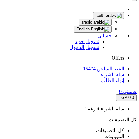
اللغة
arabic
English
حسابي
تسجيل جديد
تسجيل الدخول
Offers
الخط الساخن 15474
سلة الشراء
إنهاء الطلب
قائمتى
0
0 EGP
0
سلة الشراء فارغة !
كل التصنيفات
كل التصنيفات
الموبايلات