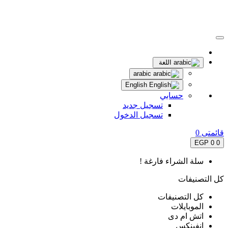
اللغة
arabic
English
حسابي
تسجيل جديد
تسجيل الدخول
قائمتى
0
0 EGP
0
سلة الشراء فارغة !
كل التصنيفات
كل التصنيفات
الموبايلات
اتش ام دى
انفينكس