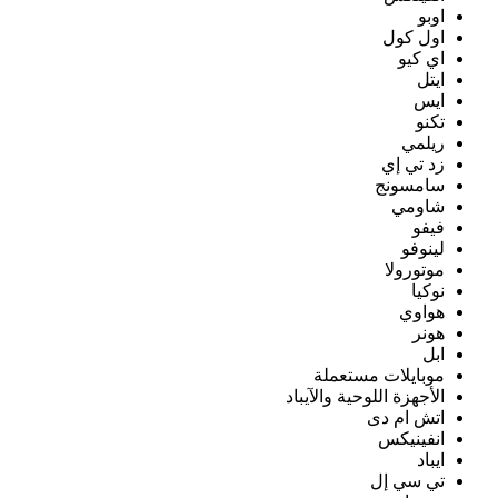
اوبو
اول كول
اي كيو
ايتل
ايس
تكنو
ريلمي
زد تي إي
سامسونج
شاومي
فيفو
لينوفو
موتورولا
نوكيا
هواوي
هونر
ابل
موبايلات مستعملة
الأجهزة اللوحية والآيباد
اتش ام دى
انفينيكس
ايباد
تي سي إل