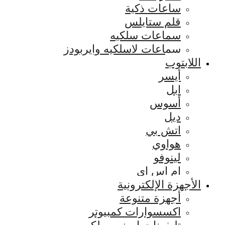
ساعات ذكية
قلم ستايلس
سماعات سلكيه
سماعات لاسلكيه وايربودز
اللابتوب
أيسر
ابل
أسوس
ديل
اتش بي
هواوي
لينوفو
ام اس اي
الأجهزة الإلكترونية
أجهزة متنوعة
اكسسوارات كمبيوتر