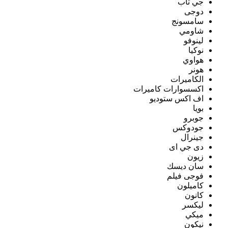
جي تاب
دوجى
سامسونج
شاومي
لينوفو
نوكيا
هواوي
هونر
الكاميرات
اكسسوارات كاميرات
اف اكس ستوديو
بويا
جوبرو
جودوكس
جينرال
دى جي اى
زيون
سان ديسك
فوجى فيلم
كاميلون
كانون
ليكسر
ميكي
نيكون