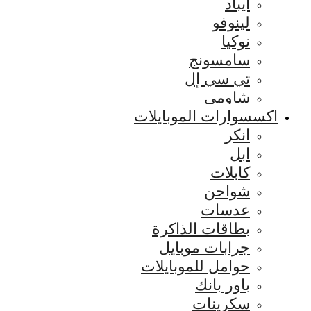
ايباد
لينوفو
نوكيا
سامسونج
تي سي إل
شاومي
اكسسوارات الموبايلات
انكر
ابل
كابلات
شواحن
عدسات
بطاقات الذاكرة
جرابات موبايل
حوامل للموبايلات
باور بانك
سكرينات