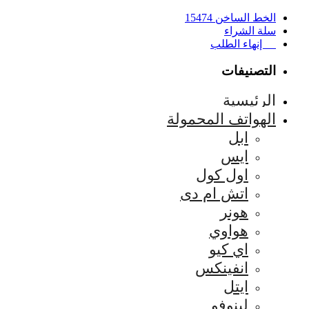
الخط الساخن 15474
سلة الشراء
إنهاء الطلب
التصنيفات
الرئيسية
الهواتف المحمولة
ابل
ايس
اول كول
اتش ام دى
هونر
هواوي
اي كيو
انفينكس
ايتل
لينوفو