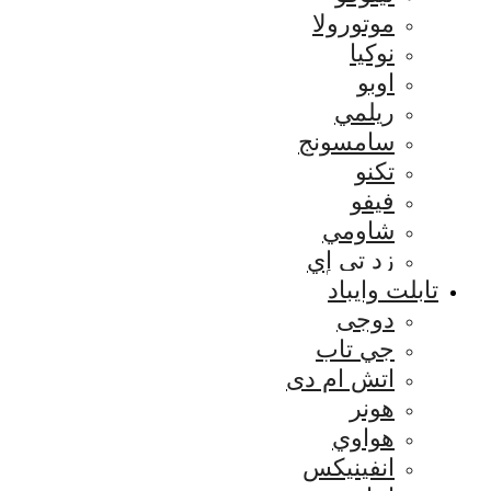
موتورولا
نوكيا
اوبو
ريلمي
سامسونج
تكنو
فيفو
شاومي
زد تي إي
تابلت وايباد
دوجى
جي تاب
اتش ام دى
هونر
هواوي
انفينيكس