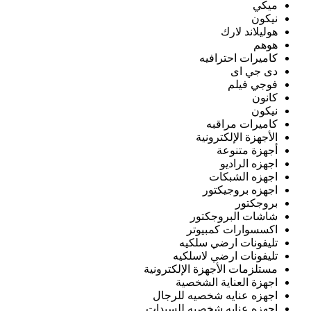
ميكي
نيكون
هوليلاند لارك
هوهم
كاميرات احترافيه
دى جي اى
فوجي فيلم
كانون
نيكون
كاميرات مراقبه
الأجهزة الإلكترونية
أجهزة متنوعة
اجهزه الراديو
اجهزه الشبكات
اجهزه بروجيكتور
بروجكتور
شاشات البروجكتور
اكسسوارات كمبيوتر
تليفونات ارضي سلكيه
تليفونات ارضي لاسلكيه
مستلزمات الأجهزة الإلكترونية
اجهزة العناية الشخصية
اجهزه عنايه شخصيه للرجال
اجهزه عنايه شخصيه للسيدات