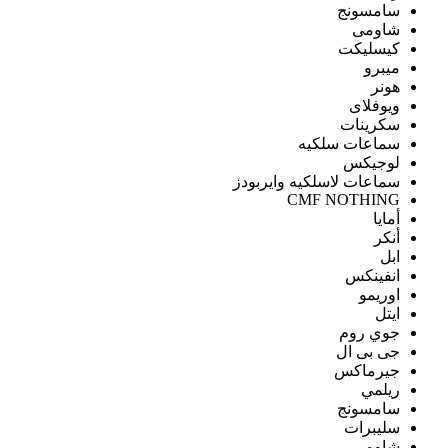
سامسونج
شاومى
كيسليكت
ميبرو
هونر
ويوفلاى
سكرينات
سماعات سلكيه
لوجيكس
سماعات لاسلكيه وايربودز
CMF NOTHING
أمايا
أنكر
ابل
انفينكس
اوريمو
ايتل
جوي روم
جى بى ال
جيرماكس
ريلمي
سامسونج
سليبرات
شاومى