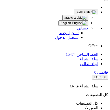
اللغة
arabic
English
حسابي
تسجيل جديد
تسجيل الدخول
Offers
الخط الساخن 15474
سلة الشراء
إنهاء الطلب
قائمتى
0
0 EGP
0
سلة الشراء فارغة !
كل التصنيفات
كل التصنيفات
الموبايلات