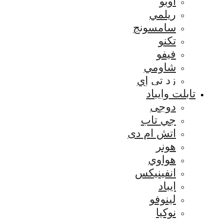
اوبو
ريلمي
سامسونج
تكنو
فيفو
شاومي
زد تي إي
تابلت وايباد
دوجى
جي تاب
اتش ام دى
هونر
هواوي
انفينيكس
ايباد
لينوفو
نوكيا