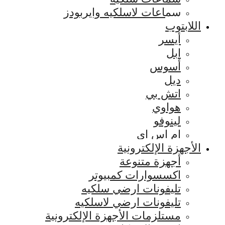
سماعات لاسلكيه وايربودز
اللابتوب
أيسر
ابل
أسوس
ديل
اتش بي
هواوي
لينوفو
ام اس اي
الأجهزة الإلكترونية
أجهزة متنوعة
اكسسوارات كمبيوتر
تليفونات ارضي سلكيه
تليفونات ارضي لاسلكيه
مستلزمات الأجهزة الإلكترونية