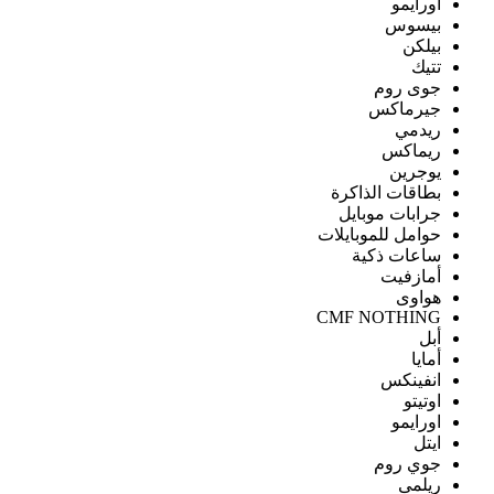
اورايمو
بيسوس
بيلكن
تتيك
جوى روم
جيرماكس
ريدمي
ريماكس
يوجرين
بطاقات الذاكرة
جرابات موبايل
حوامل للموبايلات
ساعات ذكية
أمازفيت
هواوى
CMF NOTHING
أبل
أمايا
انفينكس
اوتيتو
اورايمو
ايتل
جوي روم
ريلمى