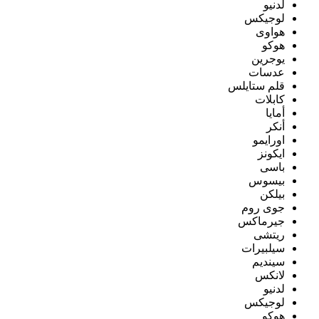
لدنيو
لوجيكس
هواوى
هوكو
يوجرين
عدسات
قلم ستايلس
كابلات
أمايا
أنكر
اورايمو
ايكونز
باسى
بيسوس
بيلكن
جوى روم
جيرماكس
ريتشى
سيلبيرات
سينديم
لانكس
لدنيو
لوجيكس
هوكو