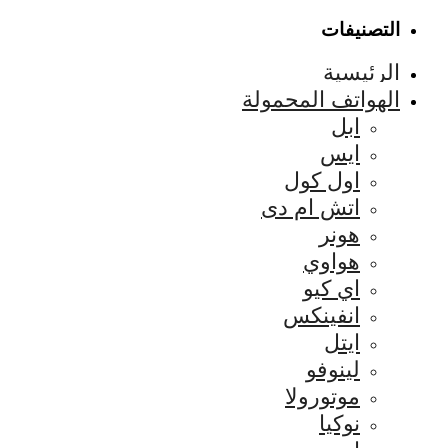
التصنيفات
الرئيسية
الهواتف المحمولة
ابل
ايس
اول كول
اتش ام دى
هونر
هواوي
اي كيو
انفينكس
ايتل
لينوفو
موتورولا
نوكيا