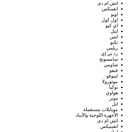
اتش ام دى
انفينكس
اوبو
اول كول
اي كيو
ايتل
ايس
تكنو
ريلمي
زد تي إي
سامسونج
شاومي
فيفو
لينوفو
موتورولا
نوكيا
هواوي
هونر
ابل
موبايلات مستعملة
الأجهزة اللوحية والآيباد
اتش ام دى
انفينيكس
ايباد