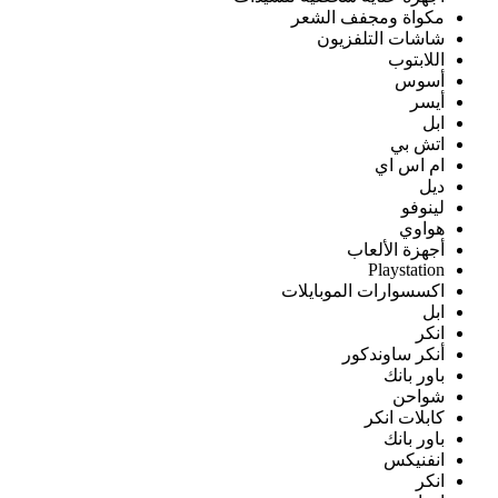
مكواة ومجفف الشعر
شاشات التلفزيون
اللابتوب
أسوس
أيسر
ابل
اتش بي
ام اس اي
ديل
لينوفو
هواوي
أجهزة الألعاب
Playstation
اكسسوارات الموبايلات
ابل
انكر
أنكر ساوندكور
باور بانك
شواحن
كابلات انكر
باور بانك
انفنيكس
انكر