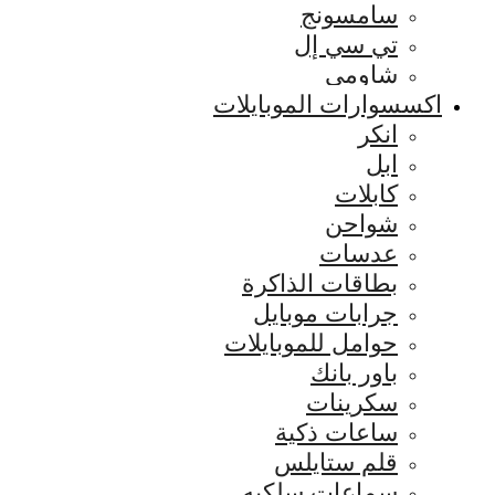
سامسونج
تي سي إل
شاومي
اكسسوارات الموبايلات
انكر
ابل
كابلات
شواحن
عدسات
بطاقات الذاكرة
جرابات موبايل
حوامل للموبايلات
باور بانك
سكرينات
ساعات ذكية
قلم ستايلس
سماعات سلكيه