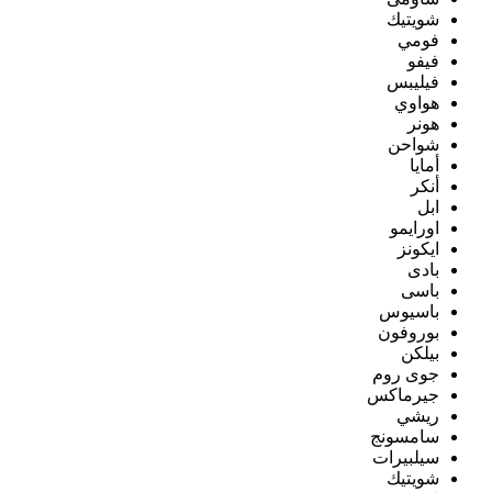
شويتيك
فومي
فيفو
فيليبس
هواوي
هونر
شواحن
أمايا
أنكر
ابل
اورايمو
ايكونز
بادى
باسى
باسيوس
بوروفون
بيلكن
جوى روم
جيرماكس
ريشي
سامسونج
سيلبيرات
شويتيك