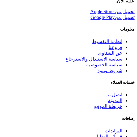
عليه الآن.
تحميل من
Apple Store
تحميل من
Google Play
معلومات
انظمة التقسيط
فروعنا
عن الشناوى
سياسة الاستبدال والاسترجاع
سياسة الخصوصية
شروط وبنود
خدمات العملاء
اتصل بنا
المدونة
خريطة الموقع
إضافات
البراندات
قسائم الهدايا