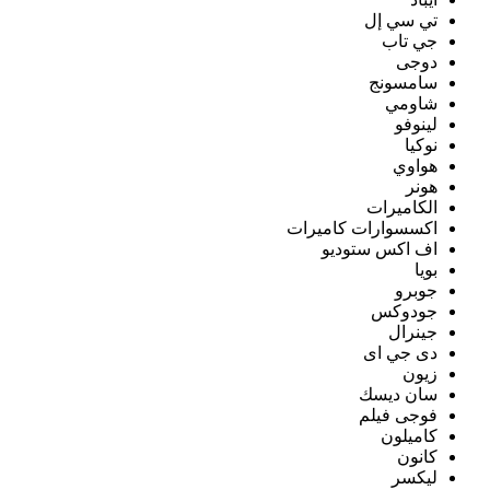
تي سي إل
جي تاب
دوجى
سامسونج
شاومي
لينوفو
نوكيا
هواوي
هونر
الكاميرات
اكسسوارات كاميرات
اف اكس ستوديو
بويا
جوبرو
جودوكس
جينرال
دى جي اى
زيون
سان ديسك
فوجى فيلم
كاميلون
كانون
ليكسر