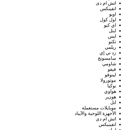
اتش ام دى
انفينكس
اوبو
اول كول
اي كيو
ايتل
ايس
تكنو
ريلمي
زد تي إي
سامسونج
شاومي
فيفو
لينوفو
موتورولا
نوكيا
هواوي
هونر
ابل
موبايلات مستعملة
الأجهزة اللوحية والآيباد
اتش ام دى
انفينيكس
ايباد