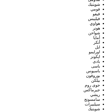
شويتيك
فومي
فيفو
فيليبس
هواوي
هونر
شواحن
أمايا
أنكر
ابل
اورايمو
ايكونز
بادى
باسى
باسيوس
بوروفون
بيلكن
جوى روم
جيرماكس
ريشي
سامسونج
سيلبيرات
شويتيك