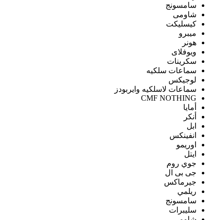
سامسونج
شاومى
كيسليكت
ميبرو
هونر
ويوفلاى
سكرينات
سماعات سلكيه
لوجيكس
سماعات لاسلكيه وايربودز
CMF NOTHING
أمايا
أنكر
ابل
انفينكس
اوريمو
ايتل
جوي روم
جى بى ال
جيرماكس
ريلمي
سامسونج
سليبرات
شاومى