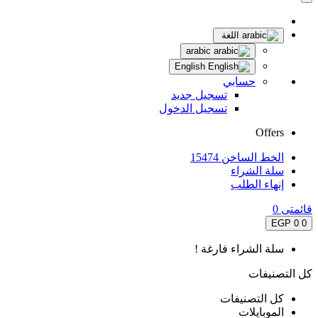
اللغة
arabic
English
حسابي
تسجيل جديد
تسجيل الدخول
Offers
الخط الساخن 15474
سلة الشراء
إنهاء الطلب
قائمتى
0
0 EGP
0
سلة الشراء فارغة !
كل التصنيفات
كل التصنيفات
الموبايلات