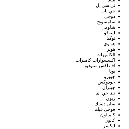
تي سي إل
جي تاب
دوجى
سامسونج
شاومي
لينوفو
نوكيا
هواوي
هونر
الكاميرات
اكسسوارات كاميرات
اف اكس ستوديو
بويا
جوبرو
جودوكس
جينرال
دى جي اى
زيون
سان ديسك
فوجى فيلم
كاميلون
كانون
ليكسر