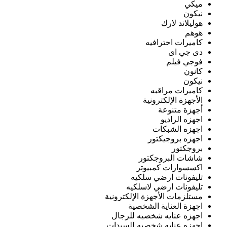
ميكي
نيكون
هوليلاند لارك
هوهم
كاميرات احترافيه
دى جي اى
فوجي فيلم
كانون
نيكون
كاميرات مراقبه
الأجهزة الإلكترونية
أجهزة متنوعة
اجهزه الراديو
اجهزه الشبكات
اجهزه بروجيكتور
بروجكتور
شاشات البروجكتور
اكسسوارات كمبيوتر
تليفونات ارضي سلكيه
تليفونات ارضي لاسلكيه
مستلزمات الأجهزة الإلكترونية
اجهزة العناية الشخصية
اجهزه عنايه شخصيه للرجال
اجهزه عنايه شخصيه للسيدات