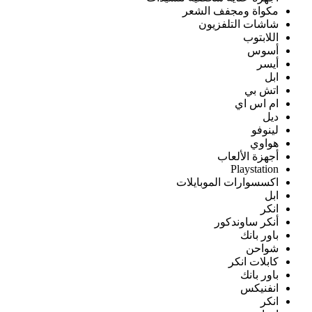
مكواة ومجفف الشعر
شاشات التلفزيون
اللابتوب
أسوس
أيسر
ابل
اتش بي
ام اس اي
ديل
لينوفو
هواوي
أجهزة الألعاب
Playstation
اكسسوارات الموبايلات
ابل
انكر
أنكر ساوندكور
باور بانك
شواحن
كابلات انكر
باور بانك
انفنيكس
انكر