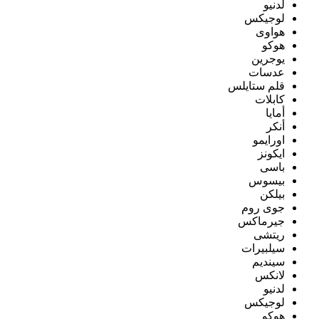
لدنيو
لوجيكس
هواوى
هوكو
يوجرين
عدسات
قلم ستايلس
كابلات
أمايا
أنكر
اورايمو
ايكونز
باسى
بيسوس
بيلكن
جوى روم
جيرماكس
ريتشى
سيلبيرات
سينديم
لانكس
لدنيو
لوجيكس
هوكو