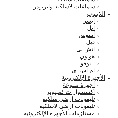
سماعات لاسلكيه وايربودز
اللابتوب
أيسر
ابل
أسوس
ديل
اتش بي
هواوي
لينوفو
ام اس اي
الأجهزة الإلكترونية
أجهزة متنوعة
اكسسوارات كمبيوتر
تليفونات ارضي سلكيه
تليفونات ارضي لاسلكيه
مستلزمات الأجهزة الإلكترونية