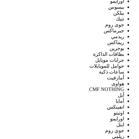
اورايمو
بيسوس
بيلكن
تتيك
جوى روم
جيرماكس
ريدمي
ريماكس
يوجرين
بطاقات الذاكرة
جرابات موبايل
حوامل للموبايلات
ساعات ذكية
أمازفيت
هواوى
CMF NOTHING
أبل
أمايا
انفينكس
اوتيتو
اورايمو
ايتل
جوي روم
ريلمى