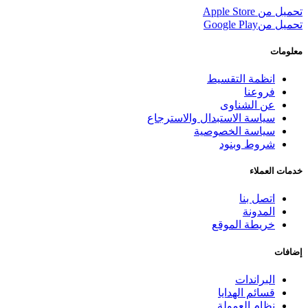
تحميل من
Apple Store
تحميل من
Google Play
معلومات
انظمة التقسيط
فروعنا
عن الشناوى
سياسة الاستبدال والاسترجاع
سياسة الخصوصية
شروط وبنود
خدمات العملاء
اتصل بنا
المدونة
خريطة الموقع
إضافات
البراندات
قسائم الهدايا
نظام العمولة