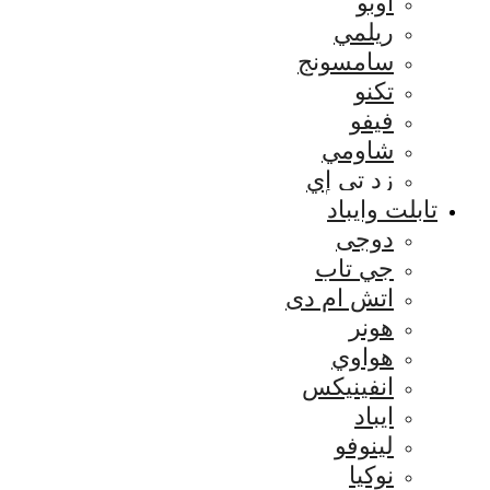
اوبو
ريلمي
سامسونج
تكنو
فيفو
شاومي
زد تي إي
تابلت وايباد
دوجى
جي تاب
اتش ام دى
هونر
هواوي
انفينيكس
ايباد
لينوفو
نوكيا