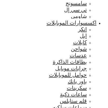
سامسونج
تي سي إل
شاومي
اكسسوارات الموبايلات
انكر
ابل
كابلات
شواحن
عدسات
بطاقات الذاكرة
جرابات موبايل
حوامل للموبايلات
باور بانك
سكرينات
ساعات ذكية
قلم ستايلس
سماعات سلكيه