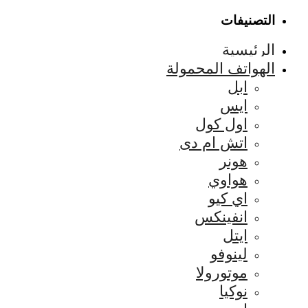
التصنيفات
الرئيسية
الهواتف المحمولة
ابل
ايس
اول كول
اتش ام دى
هونر
هواوي
اي كيو
انفينكس
ايتل
لينوفو
موتورولا
نوكيا