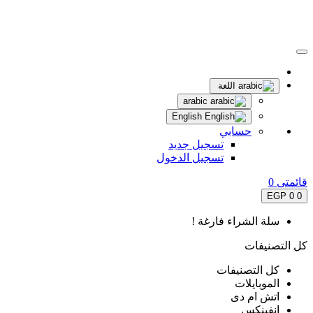
اللغة
arabic
English
حسابي
تسجيل جديد
تسجيل الدخول
قائمتى
0
0 EGP
0
سلة الشراء فارغة !
كل التصنيفات
كل التصنيفات
الموبايلات
اتش ام دى
انفينكس