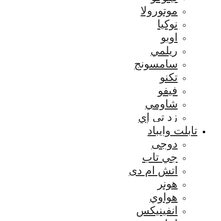
موتورولا
نوكيا
اوبو
ريلمي
سامسونج
تكنو
فيفو
شاومي
زد تي إي
تابلت وايباد
دوجى
جي تاب
اتش ام دى
هونر
هواوي
انفينيكس