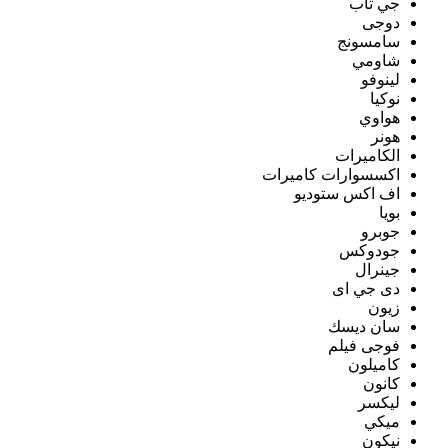
جي تاب
دوجى
سامسونج
شاومي
لينوفو
نوكيا
هواوي
هونر
الكاميرات
اكسسوارات كاميرات
اف اكس ستوديو
بويا
جوبرو
جودوكس
جينرال
دى جي اى
زيون
سان ديسك
فوجى فيلم
كاميلون
كانون
ليكسر
ميكي
نيكون