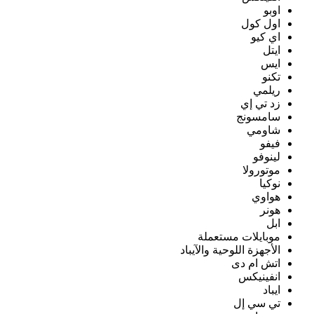
اوبو
اول كول
اي كيو
ايتل
ايس
تكنو
ريلمي
زد تي إي
سامسونج
شاومي
فيفو
لينوفو
موتورولا
نوكيا
هواوي
هونر
ابل
موبايلات مستعملة
الأجهزة اللوحية والآيباد
اتش ام دى
انفينيكس
ايباد
تي سي إل