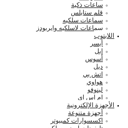
ساعات ذكية
قلم ستايلس
سماعات سلكيه
سماعات لاسلكيه وايربودز
اللابتوب
أيسر
ابل
أسوس
ديل
اتش بي
هواوي
لينوفو
ام اس اي
الأجهزة الإلكترونية
أجهزة متنوعة
اكسسوارات كمبيوتر