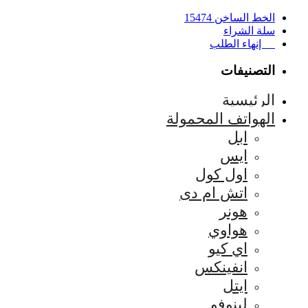
الخط الساخن 15474
سلة الشراء
إنهاء الطلب
التصنيفات
الرئيسية
الهواتف المحمولة
ابل
ايس
اول كول
اتش ام دى
هونر
هواوي
اي كيو
انفينكس
ايتل
لينوفو