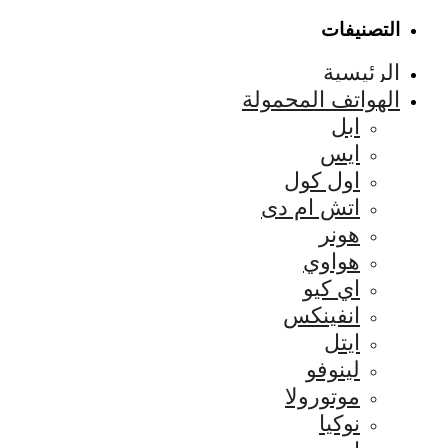
التصنيفات
الرئيسية
الهواتف المحمولة
ابل
ايس
اول كول
اتش ام دى
هونر
هواوي
اي كيو
انفينكس
ايتل
لينوفو
موتورولا
نوكيا