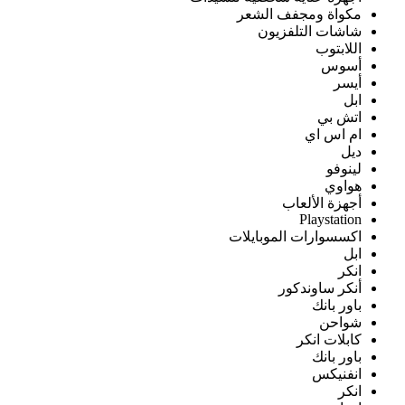
مكواة ومجفف الشعر
شاشات التلفزيون
اللابتوب
أسوس
أيسر
ابل
اتش بي
ام اس اي
ديل
لينوفو
هواوي
أجهزة الألعاب
Playstation
اكسسوارات الموبايلات
ابل
انكر
أنكر ساوندكور
باور بانك
شواحن
كابلات انكر
باور بانك
انفنيكس
انكر