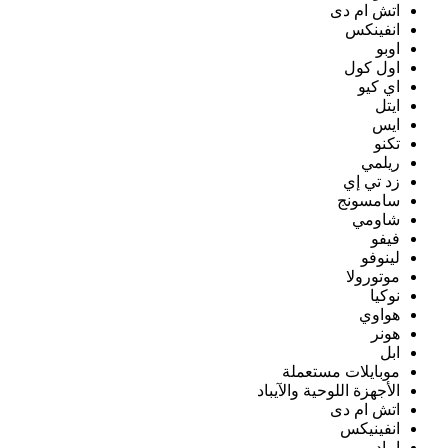
اتش ام دى
انفينكس
اوبو
اول كول
اي كيو
ايتل
ايس
تكنو
ريلمي
زد تي إي
سامسونج
شاومي
فيفو
لينوفو
موتورولا
نوكيا
هواوي
هونر
ابل
موبايلات مستعملة
الأجهزة اللوحية والآيباد
اتش ام دى
انفينيكس
ايباد