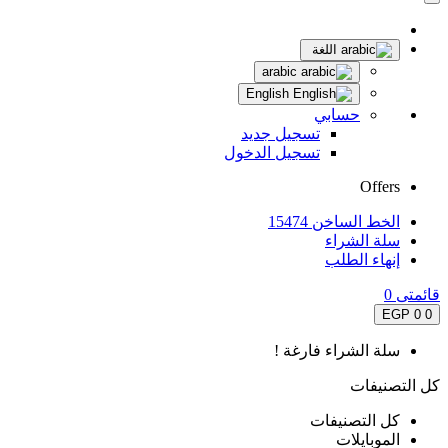
اللغة
arabic
English
حسابي
تسجيل جديد
تسجيل الدخول
Offers
الخط الساخن 15474
سلة الشراء
إنهاء الطلب
قائمتى
0
0 EGP
0
سلة الشراء فارغة !
كل التصنيفات
كل التصنيفات
الموبايلات