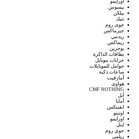
اورايمو
بيسوس
بيلكن
تتيك
جوى روم
جيرماكس
ريدمي
ريماكس
يوجرين
بطاقات الذاكرة
جرابات موبايل
حوامل للموبايلات
ساعات ذكية
أمازفيت
هواوى
CMF NOTHING
أبل
أمايا
انفينكس
اوتيتو
اورايمو
ايتل
جوي روم
ريلمى