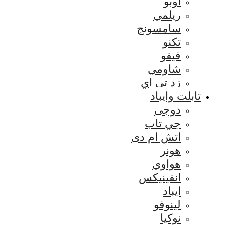
اوبو
ريلمي
سامسونج
تكنو
فيفو
شاومي
زد تي إي
تابلت وايباد
دوجى
جي تاب
اتش ام دى
هونر
هواوي
انفينيكس
ايباد
لينوفو
نوكيا