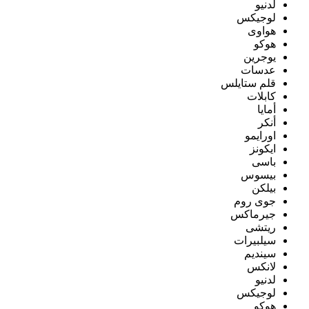
لدنيو
لوجيكس
هواوى
هوكو
يوجرين
عدسات
قلم ستايلس
كابلات
أمايا
أنكر
اورايمو
ايكونز
باسى
بيسوس
بيلكن
جوى روم
جيرماكس
ريتشى
سيلبيرات
سينديم
لانكس
لدنيو
لوجيكس
هوكو