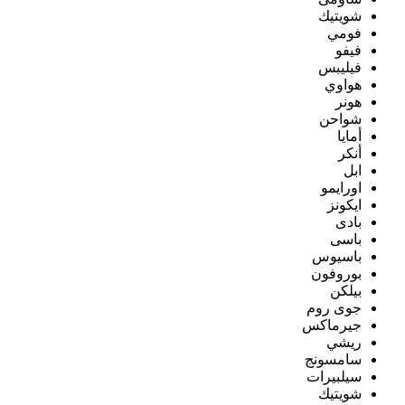
شويتيك
فومي
فيفو
فيليبس
هواوي
هونر
شواحن
أمايا
أنكر
ابل
اورايمو
ايكونز
بادى
باسى
باسيوس
بوروفون
بيلكن
جوى روم
جيرماكس
ريشي
سامسونج
سيلبيرات
شويتيك