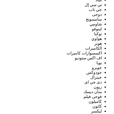
تي سي إل
جي تاب
دوجى
سامسونج
شاومي
لينوفو
نوكيا
هواوي
هونر
الكاميرات
اكسسوارات كاميرات
اف اكس ستوديو
بويا
جوبرو
جودوكس
جينرال
دى جي اى
زيون
سان ديسك
فوجى فيلم
كاميلون
كانون
ليكسر