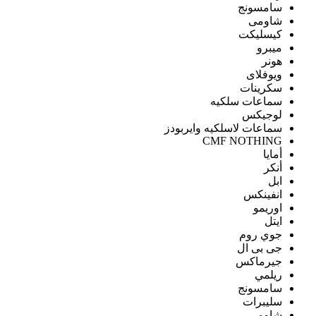
سامسونج
شاومى
كيسليكت
ميبرو
هونر
ويوفلاى
سكرينات
سماعات سلكيه
لوجيكس
سماعات لاسلكيه وايربودز
CMF NOTHING
أمايا
أنكر
ابل
انفينكس
اوريمو
ايتل
جوي روم
جى بى ال
جيرماكس
ريلمي
سامسونج
سليبرات
شاومى