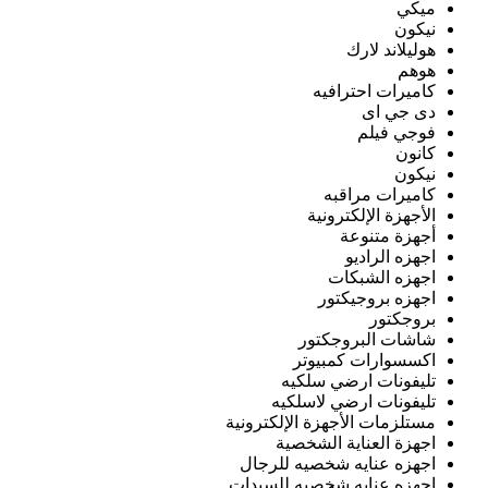
ميكي
نيكون
هوليلاند لارك
هوهم
كاميرات احترافيه
دى جي اى
فوجي فيلم
كانون
نيكون
كاميرات مراقبه
الأجهزة الإلكترونية
أجهزة متنوعة
اجهزه الراديو
اجهزه الشبكات
اجهزه بروجيكتور
بروجكتور
شاشات البروجكتور
اكسسوارات كمبيوتر
تليفونات ارضي سلكيه
تليفونات ارضي لاسلكيه
مستلزمات الأجهزة الإلكترونية
اجهزة العناية الشخصية
اجهزه عنايه شخصيه للرجال
اجهزه عنايه شخصيه للسيدات