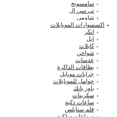
سامسونج
تي سي إل
شاومي
اكسسوارات الموبايلات
انكر
ابل
كابلات
شواحن
عدسات
بطاقات الذاكرة
جرابات موبايل
حوامل للموبايلات
باور بانك
سكرينات
ساعات ذكية
قلم ستايلس
سماعات سلكيه