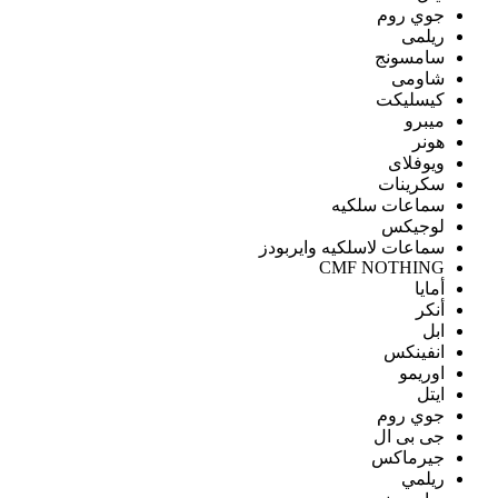
جوي روم
ريلمى
سامسونج
شاومى
كيسليكت
ميبرو
هونر
ويوفلاى
سكرينات
سماعات سلكيه
لوجيكس
سماعات لاسلكيه وايربودز
CMF NOTHING
أمايا
أنكر
ابل
انفينكس
اوريمو
ايتل
جوي روم
جى بى ال
جيرماكس
ريلمي