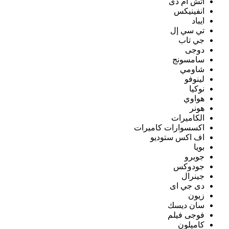
اتش ام دى
انفينيكس
ايباد
تي سي إل
جي تاب
دوجى
سامسونج
شاومي
لينوفو
نوكيا
هواوي
هونر
الكاميرات
اكسسوارات كاميرات
اف اكس ستوديو
بويا
جوبرو
جودوكس
جينرال
دى جي اى
زيون
سان ديسك
فوجى فيلم
كاميلون