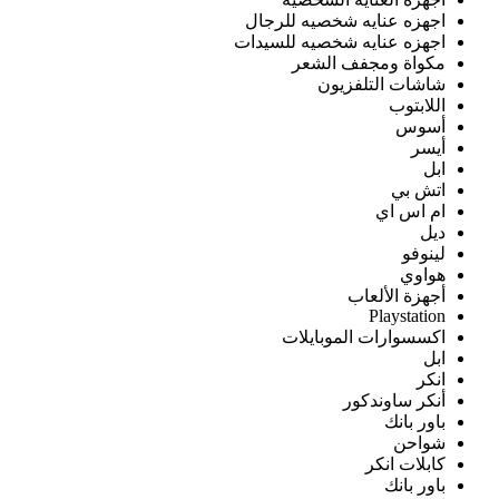
اجهزه عنايه شخصيه للرجال
اجهزه عنايه شخصيه للسيدات
مكواة ومجفف الشعر
شاشات التلفزيون
اللابتوب
أسوس
أيسر
ابل
اتش بي
ام اس اي
ديل
لينوفو
هواوي
أجهزة الألعاب
Playstation
اكسسوارات الموبايلات
ابل
انكر
أنكر ساوندكور
باور بانك
شواحن
كابلات انكر
باور بانك