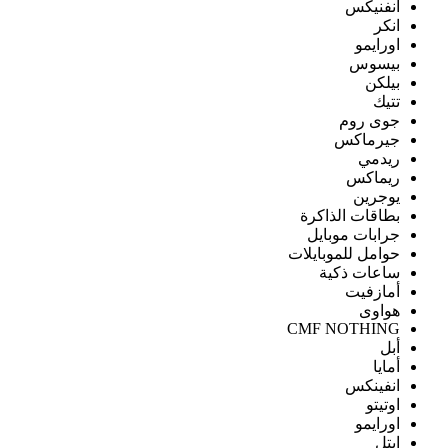
انفنيكس
انكر
اورايمو
بيسوس
بيلكن
تتيك
جوى روم
جيرماكس
ريدمي
ريماكس
يوجرين
بطاقات الذاكرة
جرابات موبايل
حوامل للموبايلات
ساعات ذكية
أمازفيت
هواوى
CMF NOTHING
أبل
أمايا
انفينكس
اوتيتو
اورايمو
ايتل