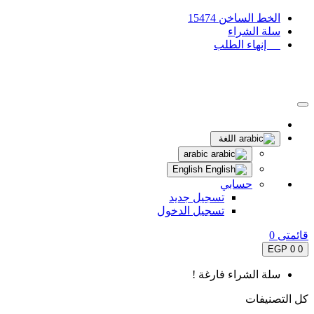
الخط الساخن 15474
سلة الشراء
إنهاء الطلب
اللغة
arabic
English
حسابي
تسجيل جديد
تسجيل الدخول
قائمتى
0
0 EGP
0
سلة الشراء فارغة !
كل التصنيفات