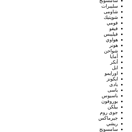
سامسونج
سليبرات
شاومى
شويتيك
فومي
فيفو
فيليبس
هواوي
هونر
شواحن
أمايا
أنكر
ابل
اورايمو
ايكونز
بادى
باسى
باسيوس
بوروفون
بيلكن
جوى روم
جيرماكس
ريشي
سامسونج