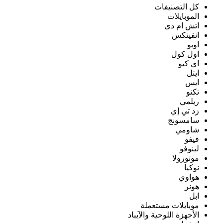
كل التصنيفات
الموبايلات
اتش ام دى
انفينكس
اوبو
اول كول
اي كيو
ايتل
ايس
تكنو
ريلمي
زد تي إي
سامسونج
شاومي
فيفو
لينوفو
موتورولا
نوكيا
هواوي
هونر
ابل
موبايلات مستعملة
الأجهزة اللوحية والآيباد