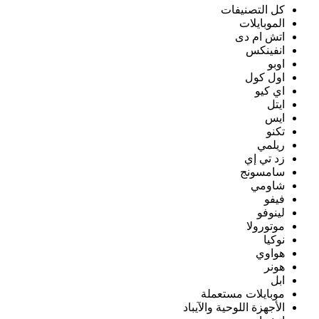
كل التصنيفات
الموبايلات
اتش ام دى
انفينكس
اوبو
اول كول
اي كيو
ايتل
ايس
تكنو
ريلمي
زد تي إي
سامسونج
شاومي
فيفو
لينوفو
موتورولا
نوكيا
هواوي
هونر
ابل
موبايلات مستعملة
الأجهزة اللوحية والآيباد