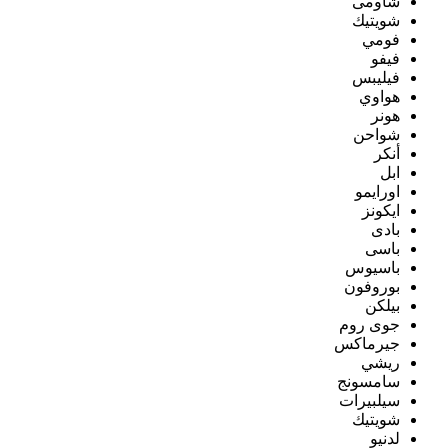
شاومى
شويتيك
فومي
فيفو
فيليبس
هواوي
هونر
شواحن
أنكر
ابل
اورايمو
ايكونز
بادى
باسى
باسيوس
بوروفون
بيلكن
جوى روم
جيرماكس
ريشي
سامسونج
سيلبيرات
شويتيك
لدنيو