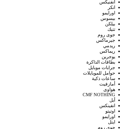
انفنيكس
انكر
اورايمو
بيسوس
بيلكن
تتيك
جوى روم
جيرماكس
ريدمي
ريماكس
يوجرين
بطاقات الذاكرة
جرابات موبايل
حوامل للموبايلات
ساعات ذكية
أمازفيت
هواوى
CMF NOTHING
أبل
انفينكس
اوتيتو
اورايمو
ايتل
جوي روم