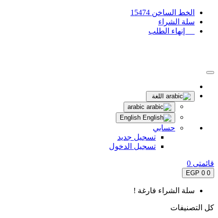
الخط الساخن 15474
سلة الشراء
إنهاء الطلب
اللغة
arabic
English
حسابي
تسجيل جديد
تسجيل الدخول
قائمتى
0
0 EGP
0
سلة الشراء فارغة !
كل التصنيفات