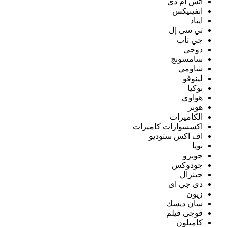
اتش ام دى
انفينيكس
ايباد
تي سي إل
جي تاب
دوجى
سامسونج
شاومي
لينوفو
نوكيا
هواوي
هونر
الكاميرات
اكسسوارات كاميرات
اف اكس ستوديو
بويا
جوبرو
جودوكس
جينرال
دى جي اى
زيون
سان ديسك
فوجى فيلم
كاميلون