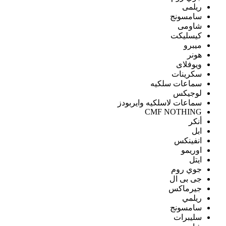
ريلمى
سامسونج
شاومى
كيسليكت
ميبرو
هونر
ويوفلاى
سكرينات
سماعات سلكيه
لوجيكس
سماعات لاسلكيه وايربودز
CMF NOTHING
أنكر
ابل
انفينكس
اوريمو
ايتل
جوي روم
جى بى ال
جيرماكس
ريلمي
سامسونج
سليبرات