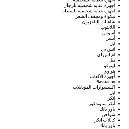
اجهزه عنايه شخصيه للرجال
اجهزه عنايه شخصيه للسيدات
مكواة ومجفف الشعر
شاشات التلفزيون
اللابتوب
أسوس
أيسر
ابل
اتش بي
ام اس اي
ديل
لينوفو
هواوي
أجهزة الألعاب
Playstation
اكسسوارات الموبايلات
ابل
انكر
أنكر ساوندكور
باور بانك
شواحن
كابلات انكر
باور بانك