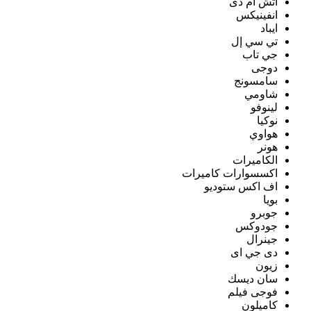
اتش ام دى
انفينيكس
ايباد
تي سي إل
جي تاب
دوجى
سامسونج
شاومي
لينوفو
نوكيا
هواوي
هونر
الكاميرات
اكسسوارات كاميرات
اف اكس ستوديو
بويا
جوبرو
جودوكس
جينرال
دى جي اى
زيون
سان ديسك
فوجى فيلم
كاميلون