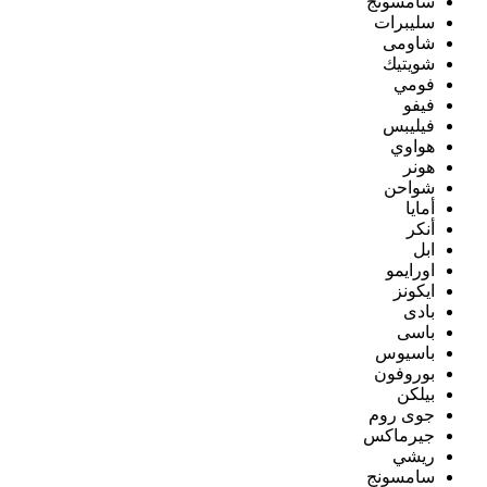
سامسونج
سليبرات
شاومى
شويتيك
فومي
فيفو
فيليبس
هواوي
هونر
شواحن
أمايا
أنكر
ابل
اورايمو
ايكونز
بادى
باسى
باسيوس
بوروفون
بيلكن
جوى روم
جيرماكس
ريشي
سامسونج