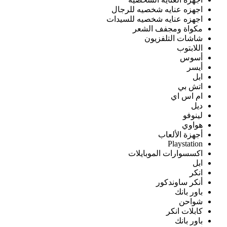
اجهزه عنايه شخصيه للرجال
اجهزه عنايه شخصيه للسيدات
مكواة ومجفف الشعر
شاشات التلفزيون
اللابتوب
أسوس
أيسر
ابل
اتش بي
ام اس اي
ديل
لينوفو
هواوي
أجهزة الألعاب
Playstation
اكسسوارات الموبايلات
ابل
انكر
أنكر ساوندكور
باور بانك
شواحن
كابلات انكر
باور بانك