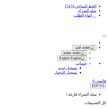
الخط الساخن 15474
سلة الشراء
إنهاء الطلب
اللغة
arabic
English
حسابي
تسجيل جديد
تسجيل الدخول
قائمتى
0
0 EGP
0
سلة الشراء فارغة !
كل التصنيفات