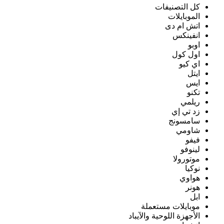
كل التصنيفات
الموبايلات
اتش ام دى
انفينكس
اوبو
اول كول
اي كيو
ايتل
ايس
تكنو
ريلمي
زد تي إي
سامسونج
شاومي
فيفو
لينوفو
موتورولا
نوكيا
هواوي
هونر
ابل
موبايلات مستعملة
الأجهزة اللوحية والآيباد