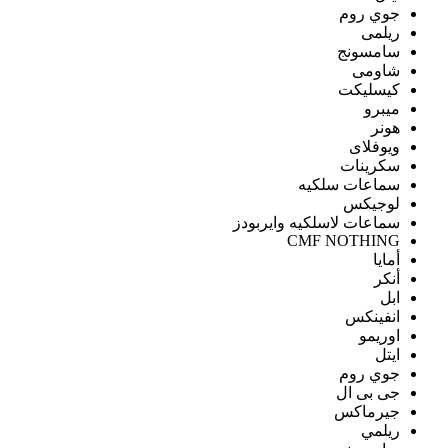
جوي روم
ريلمى
سامسونج
شاومى
كيسليكت
ميبرو
هونر
ويوفلاى
سكرينات
سماعات سلكيه
لوجيكس
سماعات لاسلكيه وايربودز
CMF NOTHING
أمايا
أنكر
ابل
انفينكس
اوريمو
ايتل
جوي روم
جى بى ال
جيرماكس
ريلمي