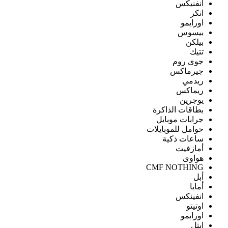
انفنيكس
انكر
اورايمو
بيسوس
بيلكن
تتيك
جوى روم
جيرماكس
ريدمي
ريماكس
يوجرين
بطاقات الذاكرة
جرابات موبايل
حوامل للموبايلات
ساعات ذكية
أمازفيت
هواوى
CMF NOTHING
أبل
أمايا
انفينكس
اوتيتو
اورايمو
ايتل