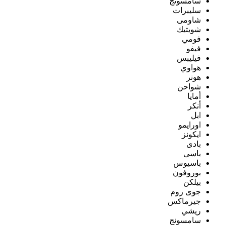
سامسونج
سليبرات
شاومى
شويتيك
فومي
فيفو
فيليبس
هواوي
هونر
شواحن
أمايا
أنكر
ابل
اورايمو
ايكونز
بادى
باسى
باسيوس
بوروفون
بيلكن
جوى روم
جيرماكس
ريشي
سامسونج