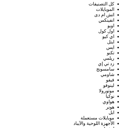
كل التصنيفات
الموبايلات
اتش ام دى
انفينكس
اوبو
اول كول
اي كيو
ايتل
ايس
تكنو
ريلمي
زد تي إي
سامسونج
شاومي
فيفو
لينوفو
موتورولا
نوكيا
هواوي
هونر
ابل
موبايلات مستعملة
الأجهزة اللوحية والآيباد