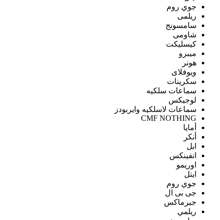
جوي روم
ريلمى
سامسونج
شاومى
كيسليكت
ميبرو
هونر
ويوفلاى
سكرينات
سماعات سلكيه
لوجيكس
سماعات لاسلكيه وايربودز
CMF NOTHING
أمايا
أنكر
ابل
انفينكس
اوريمو
ايتل
جوي روم
جى بى ال
جيرماكس
ريلمي