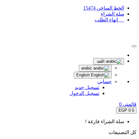
الخط الساخن 15474
سلة الشراء
إنهاء الطلب
اللغة
arabic
English
حسابي
تسجيل جديد
تسجيل الدخول
قائمتى
0
0 EGP
0
سلة الشراء فارغة !
كل التصنيفات