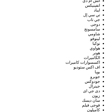
اتش ام دى
انفينيكس
ايباد
تي سي إل
جي تاب
دوجى
سامسونج
شاومي
لينوفو
نوكيا
هواوي
هونر
الكاميرات
اكسسوارات كاميرات
اف اكس ستوديو
بويا
جوبرو
جودوكس
جينرال
دى جي اى
زيون
سان ديسك
فوجى فيلم
كاميلون