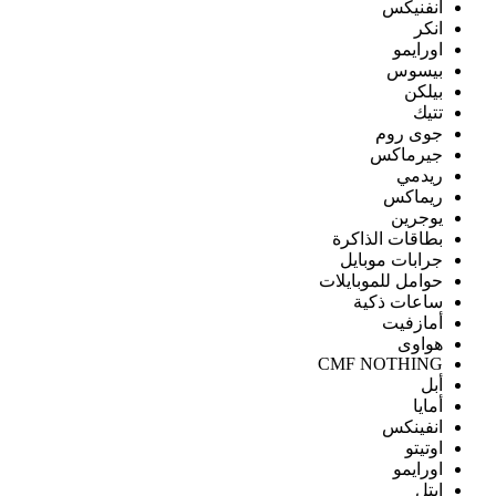
انفنيكس
انكر
اورايمو
بيسوس
بيلكن
تتيك
جوى روم
جيرماكس
ريدمي
ريماكس
يوجرين
بطاقات الذاكرة
جرابات موبايل
حوامل للموبايلات
ساعات ذكية
أمازفيت
هواوى
CMF NOTHING
أبل
أمايا
انفينكس
اوتيتو
اورايمو
ايتل