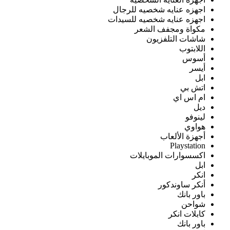
اجهزه عنايه شخصيه للرجال
اجهزه عنايه شخصيه للسيدات
مكواة ومجفف الشعر
شاشات التلفزيون
اللابتوب
أسوس
أيسر
ابل
اتش بي
ام اس اي
ديل
لينوفو
هواوي
أجهزة الألعاب
Playstation
اكسسوارات الموبايلات
ابل
انكر
أنكر ساوندكور
باور بانك
شواحن
كابلات انكر
باور بانك