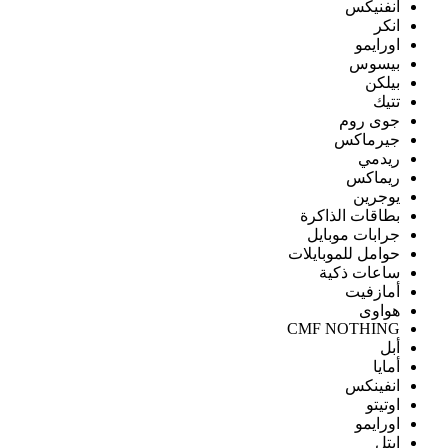
انفنيكس
انكر
اورايمو
بيسوس
بيلكن
تتيك
جوى روم
جيرماكس
ريدمي
ريماكس
يوجرين
بطاقات الذاكرة
جرابات موبايل
حوامل للموبايلات
ساعات ذكية
أمازفيت
هواوى
CMF NOTHING
أبل
أمايا
انفينكس
اوتيتو
اورايمو
ايتل