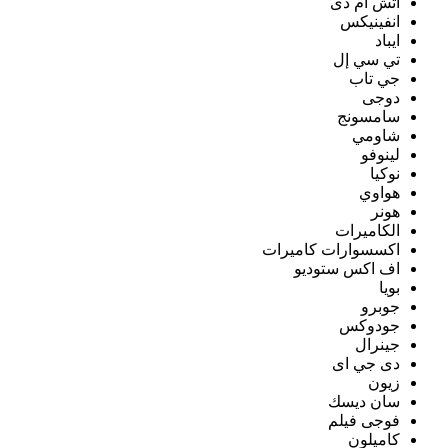
اتش ام دى
انفينيكس
ايباد
تي سي إل
جي تاب
دوجى
سامسونج
شاومي
لينوفو
نوكيا
هواوي
هونر
الكاميرات
اكسسوارات كاميرات
اف اكس ستوديو
بويا
جوبرو
جودوكس
جينرال
دى جي اى
زيون
سان ديسك
فوجى فيلم
كاميلون