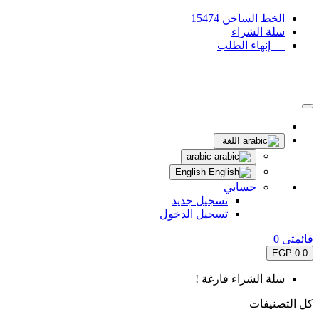
الخط الساخن 15474
سلة الشراء
إنهاء الطلب
اللغة
arabic
English
حسابي
تسجيل جديد
تسجيل الدخول
قائمتى
0
0 EGP
0
سلة الشراء فارغة !
كل التصنيفات