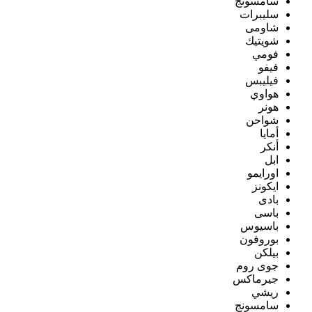
سامسونج
سليبرات
شاومى
شويتيك
فومي
فيفو
فيليبس
هواوي
هونر
شواحن
أمايا
أنكر
ابل
اورايمو
ايكونز
بادى
باسى
باسيوس
بوروفون
بيلكن
جوى روم
جيرماكس
ريشي
سامسونج