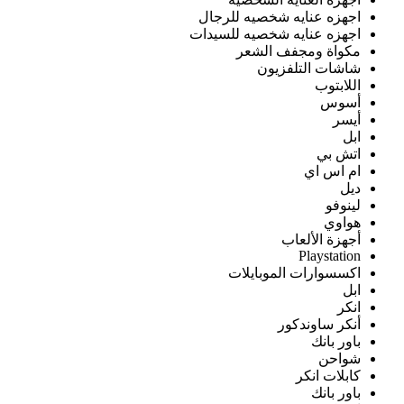
اجهزه عنايه شخصيه للرجال
اجهزه عنايه شخصيه للسيدات
مكواة ومجفف الشعر
شاشات التلفزيون
اللابتوب
أسوس
أيسر
ابل
اتش بي
ام اس اي
ديل
لينوفو
هواوي
أجهزة الألعاب
Playstation
اكسسوارات الموبايلات
ابل
انكر
أنكر ساوندكور
باور بانك
شواحن
كابلات انكر
باور بانك