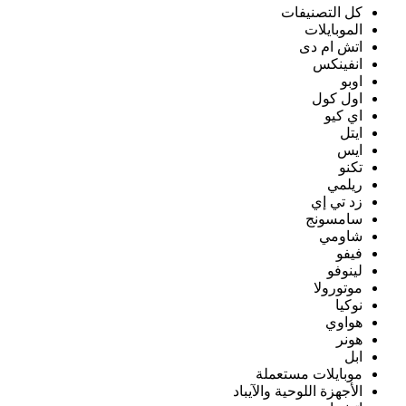
كل التصنيفات
الموبايلات
اتش ام دى
انفينكس
اوبو
اول كول
اي كيو
ايتل
ايس
تكنو
ريلمي
زد تي إي
سامسونج
شاومي
فيفو
لينوفو
موتورولا
نوكيا
هواوي
هونر
ابل
موبايلات مستعملة
الأجهزة اللوحية والآيباد