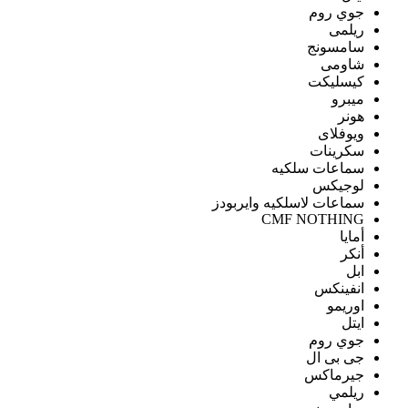
جوي روم
ريلمى
سامسونج
شاومى
كيسليكت
ميبرو
هونر
ويوفلاى
سكرينات
سماعات سلكيه
لوجيكس
سماعات لاسلكيه وايربودز
CMF NOTHING
أمايا
أنكر
ابل
انفينكس
اوريمو
ايتل
جوي روم
جى بى ال
جيرماكس
ريلمي