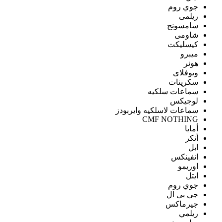
جوي روم
ريلمى
سامسونج
شاومى
كيسليكت
ميبرو
هونر
ويوفلاى
سكرينات
سماعات سلكيه
لوجيكس
سماعات لاسلكيه وايربودز
CMF NOTHING
أمايا
أنكر
ابل
انفينكس
اوريمو
ايتل
جوي روم
جى بى ال
جيرماكس
ريلمي