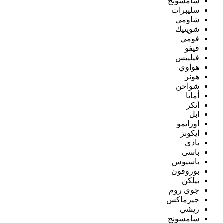
سامسونج
سليبرات
شاومى
شويتيك
فومي
فيفو
فيليبس
هواوي
هونر
شواحن
أمايا
أنكر
ابل
اورايمو
ايكونز
بادى
باسى
باسيوس
بوروفون
بيلكن
جوى روم
جيرماكس
ريشي
سامسونج