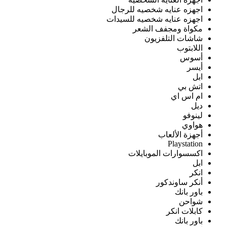
اجهزه عنايه شخصيه للرجال
اجهزه عنايه شخصيه للسيدات
مكواة ومجفف الشعر
شاشات التلفزيون
اللابتوب
أسوس
أيسر
ابل
اتش بي
ام اس اي
ديل
لينوفو
هواوي
أجهزة الألعاب
Playstation
اكسسوارات الموبايلات
ابل
انكر
أنكر ساوندكور
باور بانك
شواحن
كابلات انكر
باور بانك