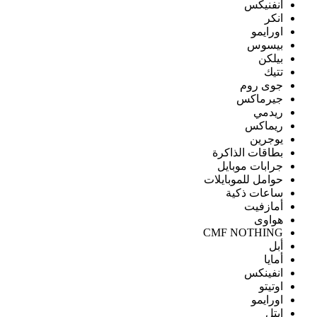
انفنيكس
انكر
اورايمو
بيسوس
بيلكن
تتيك
جوى روم
جيرماكس
ريدمي
ريماكس
يوجرين
بطاقات الذاكرة
جرابات موبايل
حوامل للموبايلات
ساعات ذكية
أمازفيت
هواوى
CMF NOTHING
أبل
أمايا
انفينكس
اوتيتو
اورايمو
ايتل