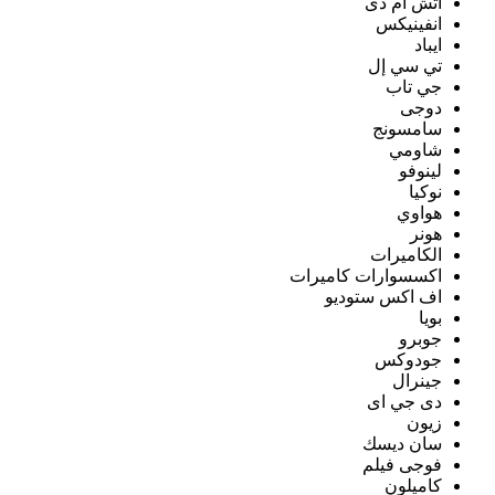
اتش ام دى
انفينيكس
ايباد
تي سي إل
جي تاب
دوجى
سامسونج
شاومي
لينوفو
نوكيا
هواوي
هونر
الكاميرات
اكسسوارات كاميرات
اف اكس ستوديو
بويا
جوبرو
جودوكس
جينرال
دى جي اى
زيون
سان ديسك
فوجى فيلم
كاميلون