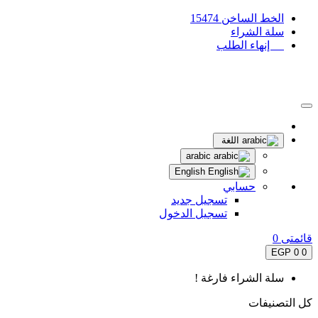
الخط الساخن 15474
سلة الشراء
إنهاء الطلب
اللغة
arabic
English
حسابي
تسجيل جديد
تسجيل الدخول
قائمتى
0
0 EGP
0
سلة الشراء فارغة !
كل التصنيفات