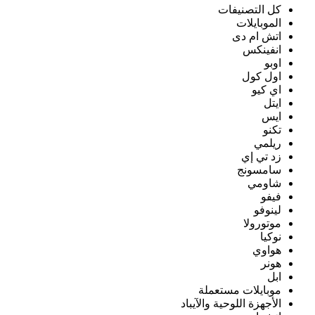
كل التصنيفات
الموبايلات
اتش ام دى
انفينكس
اوبو
اول كول
اي كيو
ايتل
ايس
تكنو
ريلمي
زد تي إي
سامسونج
شاومي
فيفو
لينوفو
موتورولا
نوكيا
هواوي
هونر
ابل
موبايلات مستعملة
الأجهزة اللوحية والآيباد