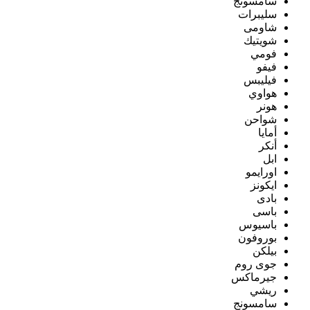
سامسونج
سليبرات
شاومى
شويتيك
فومي
فيفو
فيليبس
هواوي
هونر
شواحن
أمايا
أنكر
ابل
اورايمو
ايكونز
بادى
باسى
باسيوس
بوروفون
بيلكن
جوى روم
جيرماكس
ريشي
سامسونج