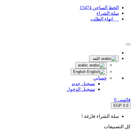
الخط الساخن 15474
سلة الشراء
إنهاء الطلب
اللغة
arabic
English
حسابي
تسجيل جديد
تسجيل الدخول
قائمتى
0
0 EGP
0
سلة الشراء فارغة !
كل التصنيفات