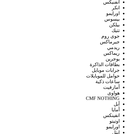
انفنيكس
انكر
اورايمو
بيسوس
بيلكن
تتيك
جوى روم
جيرماكس
ريدمي
ريماكس
يوجرين
بطاقات الذاكرة
جرابات موبايل
حوامل للموبايلات
ساعات ذكية
أمازفيت
هواوى
CMF NOTHING
أبل
أمايا
انفينكس
اوتيتو
اورايمو
ايتل