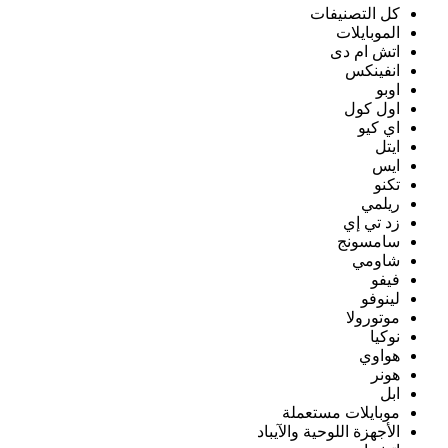
كل التصنيفات
الموبايلات
اتش ام دى
انفينكس
اوبو
اول كول
اي كيو
ايتل
ايس
تكنو
ريلمي
زد تي إي
سامسونج
شاومي
فيفو
لينوفو
موتورولا
نوكيا
هواوي
هونر
ابل
موبايلات مستعملة
الأجهزة اللوحية والآيباد