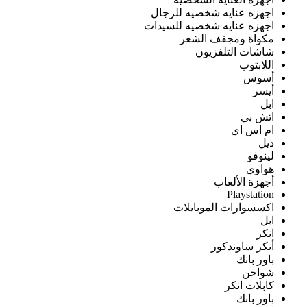
اجهزه عنايه شخصيه للرجال
اجهزه عنايه شخصيه للسيدات
مكواة ومجفف الشعر
شاشات التلفزيون
اللابتوب
أسوس
أيسر
ابل
اتش بي
ام اس اي
ديل
لينوفو
هواوي
أجهزة الألعاب
Playstation
اكسسوارات الموبايلات
ابل
انكر
أنكر ساوندكور
باور بانك
شواحن
كابلات انكر
باور بانك