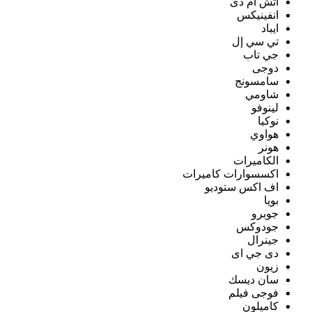
اتش ام دى
انفينيكس
ايباد
تي سي إل
جي تاب
دوجى
سامسونج
شاومي
لينوفو
نوكيا
هواوي
هونر
الكاميرات
اكسسوارات كاميرات
اف اكس ستوديو
بويا
جوبرو
جودوكس
جينرال
دى جي اى
زيون
سان ديسك
فوجى فيلم
كاميلون