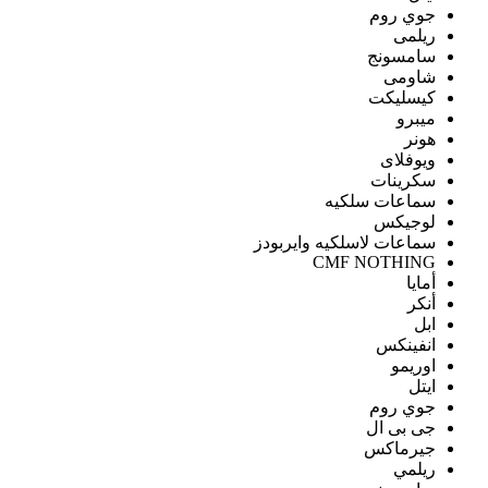
جوي روم
ريلمى
سامسونج
شاومى
كيسليكت
ميبرو
هونر
ويوفلاى
سكرينات
سماعات سلكيه
لوجيكس
سماعات لاسلكيه وايربودز
CMF NOTHING
أمايا
أنكر
ابل
انفينكس
اوريمو
ايتل
جوي روم
جى بى ال
جيرماكس
ريلمي