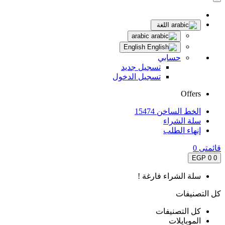
اللغة
arabic
English
حسابي
تسجيل جديد
تسجيل الدخول
Offers
الخط الساخن 15474
سلة الشراء
إنهاء الطلب
قائمتى
0
0 EGP
0
سلة الشراء فارغة !
كل التصنيفات
كل التصنيفات
الموبايلات