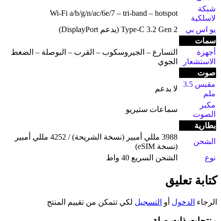
شبكة
Wi-Fi a/b/g/n/ac/6e/7 – tri-band – hotspot
لاسلكية
يو اس بي
Type-C 3.2 Gen 2 (يدعم DisplayPort)
سمات
أجهزة
التسارع – الجيروسكوب – القرب – البوصلة – الضغط
الاستشعار
الجوي
صوت
مقبس 3.5
لا يدعم
ملم
مكبر
سماعات ستيريو
الصوت
بطارية
3988 مللي أمبير (نسخة الشريحة) / 4252 مللي أمبير
الشحن
(نسخة eSIM)
نوع
الشحن السريع 40 واط
كتابة تعليق
الرجاء
الدخول
أو
التسجيل
لكي تتمكن من تقييم المنتج
منتجات ذات صلة