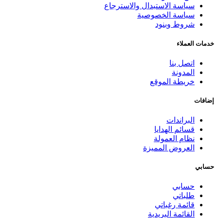
سياسة الاستبدال والاسترجاع
سياسة الخصوصية
شروط وبنود
خدمات العملاء
اتصل بنا
المدونة
خريطة الموقع
إضافات
البراندات
قسائم الهدايا
نظام العمولة
العروض المميزة
حسابي
حسابي
طلباتي
قائمة رغباتي
القائمة البريدية