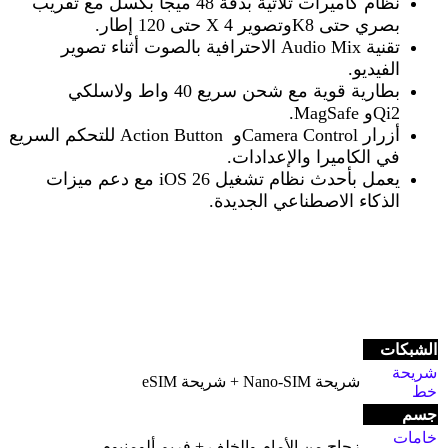
نظام كاميرات ثلاثية بدقة 48 ميجا بكسل مع تقريب
بصري حتى 8
K
وتصوير 4
X
حتى 120 إطار
.
تقنية
Audio Mix
الاحترافية بالصوت أثناء تصوير
الفيديو
.
بطارية قوية مع شحن سريع 40 واط ولاسلكي
Qi2.
و
MagSafe
أزرار
Camera Control
و
Action Button
للتحكم السريع
في الكاميرا والإعدادات
.
يعمل بأحدث نظام تشغيل
iOS 26
مع دعم ميزات
الذكاء الاصطناعي الجديدة
.
الشبكات
شريحة
شريحة Nano-SIM + شريحة eSIM
خط
جسم
خامات
زجاج من الأمام والخلف + فريم ألومنيوم