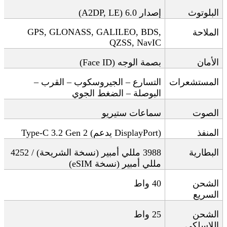
البلوتوث
إصدار 6.0
(A2DP, LE)
GPS, GLONASS, GALILEO, BDS,
الملاحة
QZSS, NavIC
الأمان
بصمة الوجه
(Face ID)
المستشعرات
التسارع – الجيروسكوب – القرب –
البوصلة – الضغط الجوي
الصوت
سماعات ستيريو
المنفذ
DisplayPort)
يدعم
Type-C 3.2 Gen 2 (
البطارية
3988
مللي أمبير (نسخة الشريحة) / 4252
مللي أمبير
(
نسخة
eSIM)
الشحن
40
واط
السريع
الشحن
25
واط
اللاسلكي