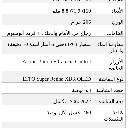
الأبعاد
150×71.9×8.8
ملم
الوزن
206
جرام
الخامات
زجاج من الأمام والخلف + فريم ألومنيوم
مقاومة الماء
بمعيار
IP68 (
حتى 6 أمتار لمدة 30 دقيقة
)
والغبار
Action Button + Camera Control
الأزرار
الخاصة
LTPO Super Retina XDR OLED
نوع الشاشة
حجم الشاشة
6.3
بوصة
دقة الشاشة
1206×2622
بكسل
كثافة
460
بكسل لكل بوصة
البكسلات