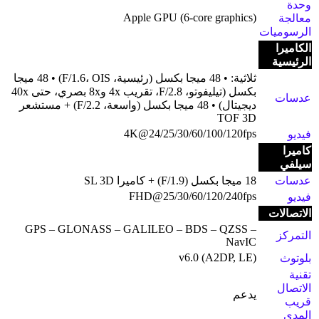
وحدة
Apple GPU (6-core graphics)
معالجة
الرسوميات
الكاميرا
الرئيسية
ثلاثية: • 48 ميجا بكسل (رئيسية، F/1.6، OIS) • 48 ميجا
بكسل (تيليفوتو، F/2.8، تقريب 4x و8x بصري، حتى 40x
عدسات
ديجيتال) • 48 ميجا بكسل (واسعة، F/2.2) + مستشعر
TOF 3D
4K@24/25/30/60/100/120fps
فيديو
كاميرا
سيلفي
عدسات
18 ميجا بكسل (F/1.9) + كاميرا SL 3D
FHD@25/30/60/120/240fps
فيديو
الاتصالات
GPS – GLONASS – GALILEO – BDS – QZSS –
التمركز
NavIC
v6.0 (A2DP, LE)
بلوتوث
تقنية
الاتصال
يدعم
قريب
المدى