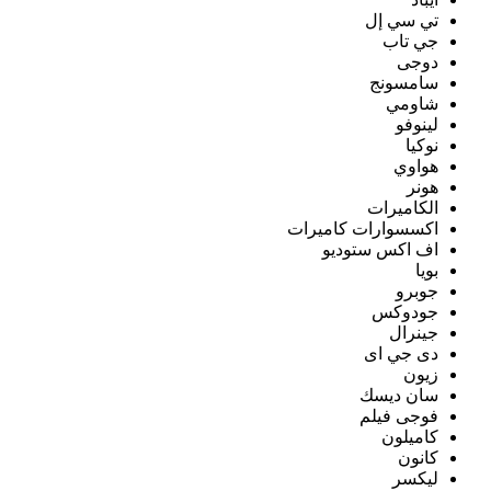
تي سي إل
جي تاب
دوجى
سامسونج
شاومي
لينوفو
نوكيا
هواوي
هونر
الكاميرات
اكسسوارات كاميرات
اف اكس ستوديو
بويا
جوبرو
جودوكس
جينرال
دى جي اى
زيون
سان ديسك
فوجى فيلم
كاميلون
كانون
ليكسر