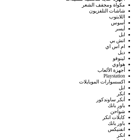
مكواة ومجفف الشعر
شاشات التلفزيون
اللابتوب
أسوس
أيسر
ابل
اتش بي
ام اس اي
ديل
لينوفو
هواوي
أجهزة الألعاب
Playstation
اكسسوارات الموبايلات
ابل
انكر
أنكر ساوندكور
باور بانك
شواحن
كابلات انكر
باور بانك
انفنيكس
انكر