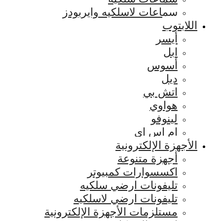
سماعات لاسلكيه وايربودز
اللابتوب
أيسر
ابل
أسوس
ديل
اتش بي
هواوي
لينوفو
ام اس اي
الأجهزة الإلكترونية
أجهزة متنوعة
اكسسوارات كمبيوتر
تليفونات ارضي سلكيه
تليفونات ارضي لاسلكيه
مستلزمات الأجهزة الإلكترونية