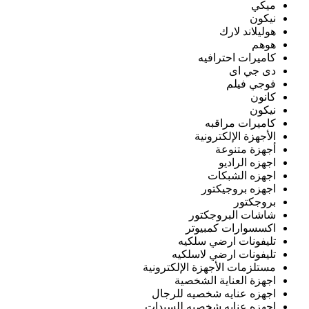
ميكي
نيكون
هوليلاند لارك
هوهم
كاميرات احترافيه
دى جي اى
فوجي فيلم
كانون
نيكون
كاميرات مراقبه
الأجهزة الإلكترونية
أجهزة متنوعة
اجهزه الراديو
اجهزه الشبكات
اجهزه بروجيكتور
بروجكتور
شاشات البروجكتور
اكسسوارات كمبيوتر
تليفونات ارضي سلكيه
تليفونات ارضي لاسلكيه
مستلزمات الأجهزة الإلكترونية
اجهزة العناية الشخصية
اجهزه عنايه شخصيه للرجال
اجهزه عنايه شخصيه للسيدات