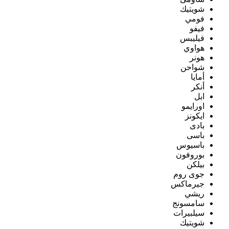
شويتيك
فومي
فيفو
فيليبس
هواوي
هونر
شواحن
أمايا
أنكر
ابل
اورايمو
ايكونز
بادى
باسى
باسيوس
بوروفون
بيلكن
جوى روم
جيرماكس
ريشي
سامسونج
سيلبيرات
شويتيك