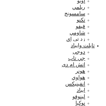
اوبو
ريلمي
سامسونج
تكنو
فيفو
شاومي
زد تي إي
تابلت وايباد
دوجى
جي تاب
اتش ام دى
هونر
هواوي
انفينيكس
ايباد
لينوفو
نوكيا