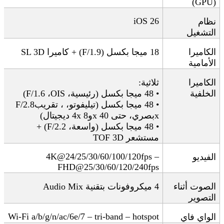
(GPU)
iOS 26
نظام
التشغيل
الكاميرا
18
ميجا بكسل
(F/1.9) +
كاميرا
SL 3D
الأمامية
الكاميرا
ثلاثية
:
الخلفية
• 48
ميجا بكسل
(
رئيسية،
OIS)
،
F/1.6
• 48
ميجا بكسل
(
تيليفوتو،
، تقريب
F/2.8
x
بصري، حتى 40
x
و8
x
4
ديجيتال
)
• 48
ميجا بكسل
(
واسعة،
F/2.2) +
مستشعر
TOF 3D
4K@24/25/30/60/100/120fps –
الفيديو
FHD@25/30/60/120/240fps
الصوت أثناء
4
ميكروفونات بتقنية
Audio Mix
التصوير
Wi-Fi a/b/g/n/ac/6e/7 – tri-band – hotspot
الواي فاي