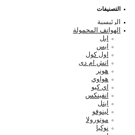
التصنيفات
الرئيسية
الهواتف المحمولة
ابل
ايس
اول كول
اتش ام دى
هونر
هواوي
اي كيو
انفينكس
ايتل
لينوفو
موتورولا
نوكيا