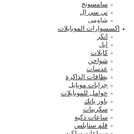
سامسونج
تي سي إل
شاومي
اكسسوارات الموبايلات
انكر
ابل
كابلات
شواحن
عدسات
بطاقات الذاكرة
جرابات موبايل
حوامل للموبايلات
باور بانك
سكرينات
ساعات ذكية
قلم ستايلس
سماعات سلكيه