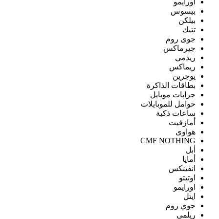
اورايمو
بيسوس
بيلكن
تتيك
جوى روم
جيرماكس
ريدمي
ريماكس
يوجرين
بطاقات الذاكرة
جرابات موبايل
حوامل للموبايلات
ساعات ذكية
أمازفيت
هواوى
CMF NOTHING
أبل
أمايا
انفينكس
اوتيتو
اورايمو
ايتل
جوي روم
ريلمى