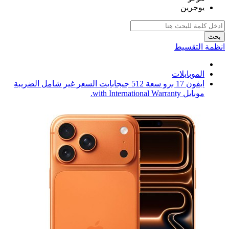
يوجرين
بحث
انظمة التقسيط
الموبايلات
ايفون 17 برو سعة 512 جيجابايت السعر غير شامل الضريبة
موبايل with International Warranty.