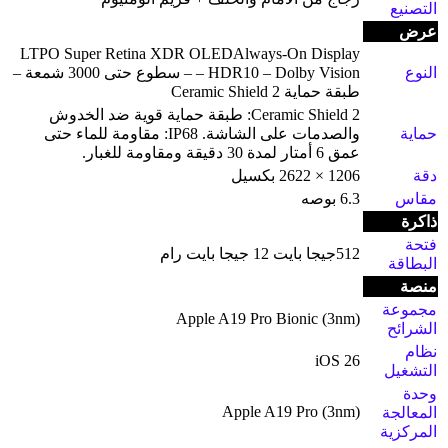
التصنيع
عرض
LTPO Super Retina XDR OLEDAlways-On Display
النوع
– HDR10 – Dolby Vision – سطوع حتى 3000 شمعة –
طبقة حماية Ceramic Shield 2
Ceramic Shield 2: طبقة حماية قوية ضد الخدوش
حماية
والصدمات على الشاشة. IP68: مقاومة للماء حتى
عمق 6 أمتار لمدة 30 دقيقة ومقاومة للغبار.
دقة
1206 × 2622 بكسيل
مقاس
6.3 بوصه
ذاكرة
فتحة
512جيجا بايت 12 جيجا بايت رام
البطاقة
منصة
مجموعة
Apple A19 Pro Bionic (3nm)
الشرائح
نظام
iOS 26
التشغيل
وحدة
Apple A19 Pro (3nm)
المعالجة
المركزية