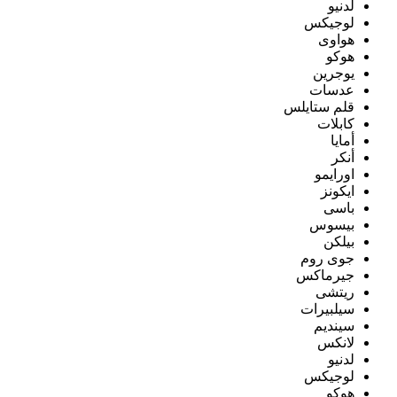
لدنيو
لوجيكس
هواوى
هوكو
يوجرين
عدسات
قلم ستايلس
كابلات
أمايا
أنكر
اورايمو
ايكونز
باسى
بيسوس
بيلكن
جوى روم
جيرماكس
ريتشى
سيلبيرات
سينديم
لانكس
لدنيو
لوجيكس
هوكو