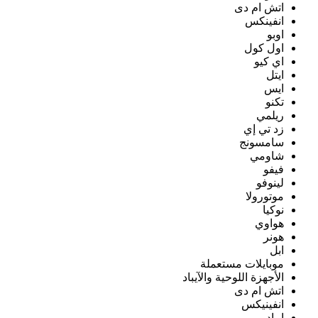
اتش ام دى
انفينكس
اوبو
اول كول
اي كيو
ايتل
ايس
تكنو
ريلمي
زد تي إي
سامسونج
شاومي
فيفو
لينوفو
موتورولا
نوكيا
هواوي
هونر
ابل
موبايلات مستعملة
الأجهزة اللوحية والآيباد
اتش ام دى
انفينيكس
ايباد