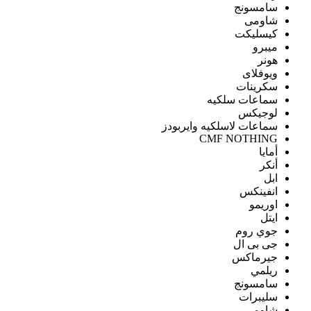
سامسونج
شاومى
كيسليكت
ميبرو
هونر
ويوفلاى
سكرينات
سماعات سلكيه
لوجيكس
سماعات لاسلكيه وايربودز
CMF NOTHING
أمايا
أنكر
ابل
انفينكس
اوريمو
ايتل
جوي روم
جى بى ال
جيرماكس
ريلمي
سامسونج
سليبرات
شاومى