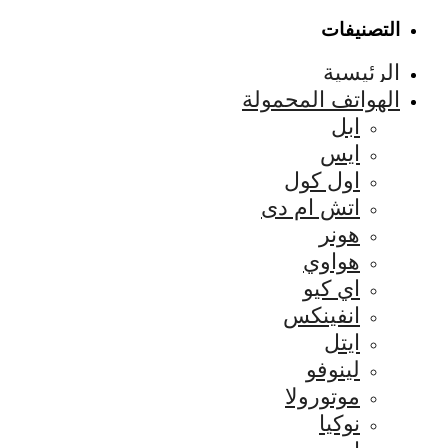
التصنيفات
الرئيسية
الهواتف المحمولة
ابل
ايس
اول كول
اتش ام دى
هونر
هواوي
اي كيو
انفينكس
ايتل
لينوفو
موتورولا
نوكيا