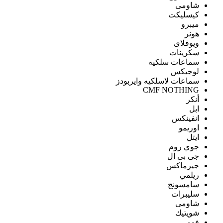
شاومى
كيسليكت
ميبرو
هونر
ويوفلاى
سكرينات
سماعات سلكيه
لوجيكس
سماعات لاسلكيه وايربودز
CMF NOTHING
أنكر
ابل
انفينكس
اوريمو
ايتل
جوي روم
جى بى ال
جيرماكس
ريلمي
سامسونج
سليبرات
شاومى
شويتيك
فومي