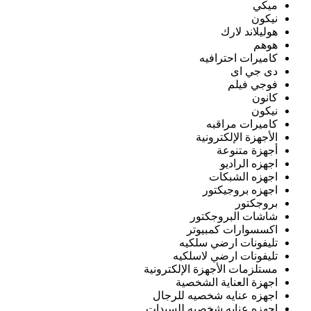
ميكي
نيكون
هوليلاند لارك
هوهم
كاميرات احترافيه
دى جي اى
فوجي فيلم
كانون
نيكون
كاميرات مراقبه
الأجهزة الإلكترونية
أجهزة متنوعة
اجهزه الراديو
اجهزه الشبكات
اجهزه بروجيكتور
بروجكتور
شاشات البروجكتور
اكسسوارات كمبيوتر
تليفونات ارضي سلكيه
تليفونات ارضي لاسلكيه
مستلزمات الأجهزة الإلكترونية
اجهزة العناية الشخصية
اجهزه عنايه شخصيه للرجال
اجهزه عنايه شخصيه للسيدات