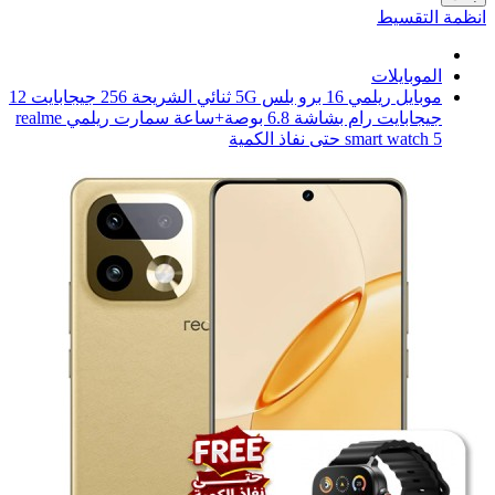
انظمة التقسيط
الموبايلات
موبايل ريلمي 16 برو بلس 5G ثنائي الشريحة 256 جيجابايت 12
جيجابايت رام بشاشة 6.8 بوصة+ساعة سمارت ريلمي realme
smart watch 5 حتى نفاذ الكمية