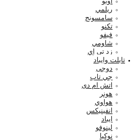
اوبو
ريلمي
سامسونج
تكنو
فيفو
شاومي
زد تي إي
تابلت وايباد
دوجى
جي تاب
اتش ام دى
هونر
هواوي
انفينيكس
ايباد
لينوفو
نوكيا