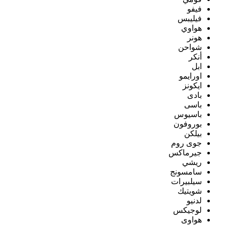
فيفو
فيليبس
هواوي
هونر
شواحن
أنكر
ابل
اورايمو
ايكونز
بادى
باسى
باسيوس
بوروفون
بيلكن
جوى روم
جيرماكس
ريشي
سامسونج
سيلبيرات
شويتيك
لدنيو
لوجيكس
هواوى