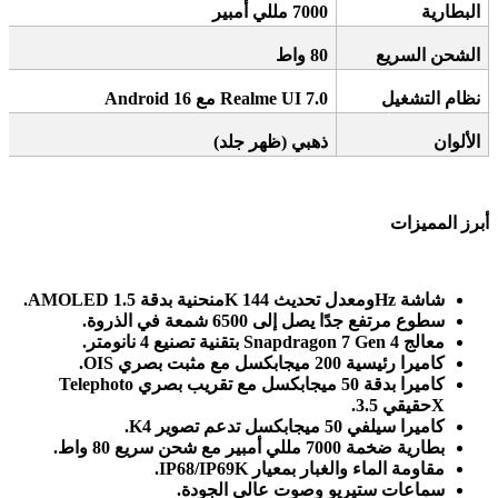
البطارية
7000
مللي أمبير
الشحن السريع
80
واط
نظام التشغيل
Realme UI 7.0
مع
Android 16
الألوان
ذهبي (ظهر جلد)
أبرز المميزات
شاشة
AMOLED
Hz.
ومعدل تحديث 144
K
منحنية بدقة 1.5
سطوع مرتفع جدًا يصل إلى 6500 شمعة في الذروة
.
معالج
Snapdragon 7 Gen 4
بتقنية تصنيع 4 نانومتر
.
كاميرا رئيسية 200 ميجابكسل مع مثبت بصري
OIS.
كاميرا
Telephoto
بدقة 50 ميجابكسل مع تقريب بصري
X.
حقيقي 3.5
كاميرا سيلفي 50 ميجابكسل تدعم تصوير 4
K.
بطارية ضخمة 7000 مللي أمبير مع شحن سريع 80 واط
.
مقاومة الماء والغبار بمعيار
IP68/IP69K.
سماعات ستيريو وصوت عالي الجودة
.