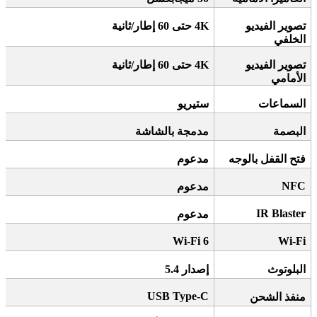
تصوير الفيديو
4K
حتى 60 إطار/ثانية
الخلفي
تصوير الفيديو
4K
حتى 60 إطار/ثانية
الأمامي
السماعات
ستيريو
البصمة
مدمجة بالشاشة
فتح القفل بالوجه
مدعوم
NFC
مدعوم
IR Blaster
مدعوم
Wi-Fi 6
Wi-Fi
البلوتوث
إصدار 5.4
USB Type-C
منفذ الشحن