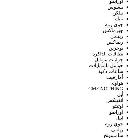
اورايمو
بيسوس
بيلكن
تتيك
جوى روم
جيرماكس
ريدمي
ريماكس
يوجرين
بطاقات الذاكرة
جرابات موبايل
حوامل للموبايلات
ساعات ذكية
أمازفيت
هواوى
CMF NOTHING
أبل
انفينكس
اوتيتو
اورايمو
ايتل
جوي روم
ريلمى
سامسونج