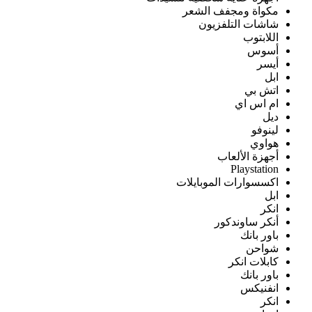
مكواة ومجفف الشعر
شاشات التلفزيون
اللابتوب
أسوس
أيسر
ابل
اتش بي
ام اس اي
ديل
لينوفو
هواوي
أجهزة الألعاب
Playstation
اكسسوارات الموبايلات
ابل
انكر
أنكر ساوندكور
باور بانك
شواحن
كابلات انكر
باور بانك
انفنيكس
انكر