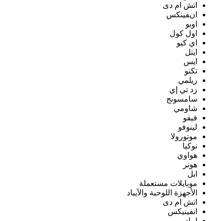
اتش ام دى
انفينكس
اوبو
اول كول
اي كيو
ايتل
ايس
تكنو
ريلمي
زد تي إي
سامسونج
شاومي
فيفو
لينوفو
موتورولا
نوكيا
هواوي
هونر
ابل
موبايلات مستعملة
الأجهزة اللوحية والآيباد
اتش ام دى
انفينيكس
ايباد