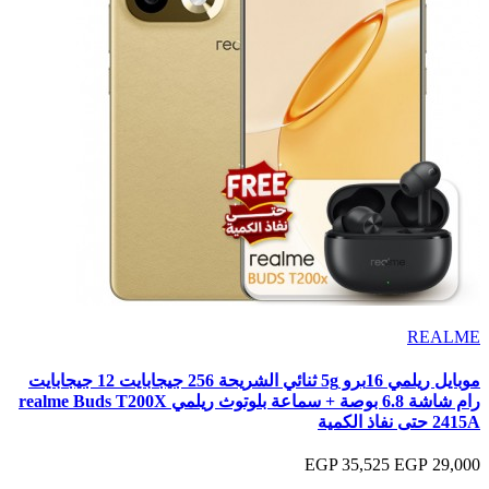
REALME
موبايل ريلمي 16برو 5g ثنائي الشريحة 256 جيجابايت 12 جيجابايت
رام شاشة 6.8 بوصة + سماعة بلوتوث ريلمي realme Buds T200X
2415A حتى نفاذ الكمية
35,525 EGP
29,000 EGP