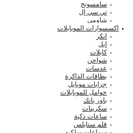
سامسونج
تي سي إل
شاومي
اكسسوارات الموبايلات
انكر
ابل
كابلات
شواحن
عدسات
بطاقات الذاكرة
جرابات موبايل
حوامل للموبايلات
باور بانك
سكرينات
ساعات ذكية
قلم ستايلس
سماعات سلكيه