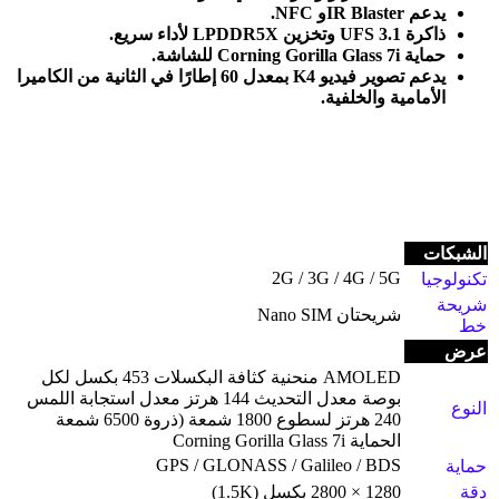
يدعم
NFC
IR Blaster.
و
ذاكرة
LPDDR5X
UFS 3.1
وتخزين
لأداء سريع
.
حماية
Corning Gorilla Glass 7i
للشاشة
.
يدعم تصوير فيديو 4
K
بمعدل 60 إطارًا في الثانية من الكاميرا
الأمامية والخلفية
.
الشبكات
2G / 3G / 4G / 5G
تكنولوجيا
شريحة
شريحتان Nano SIM
خط
عرض
AMOLED منحنية كثافة البكسلات 453 بكسل لكل
بوصة معدل التحديث 144 هرتز معدل استجابة اللمس
النوع
240 هرتز لسطوع 1800 شمعة (ذروة 6500 شمعة
الحماية Corning Gorilla Glass 7i
GPS / GLONASS / Galileo / BDS
حماية
دقة
1280 × 2800 بكسل (1.5K)