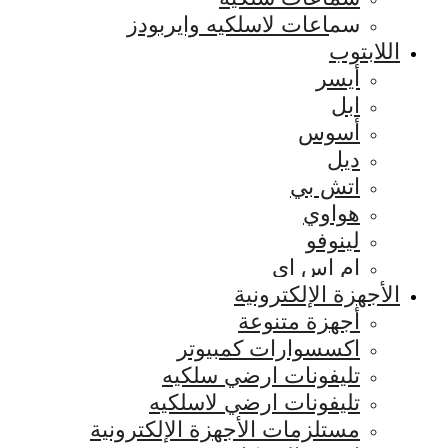
سماعات لاسلكيه وايربودز
اللابتوب
أيسر
ابل
أسوس
ديل
اتش بي
هواوي
لينوفو
ام اس اي
الأجهزة الإلكترونية
أجهزة متنوعة
اكسسوارات كمبيوتر
تليفونات ارضي سلكيه
تليفونات ارضي لاسلكيه
مستلزمات الأجهزة الإلكترونية