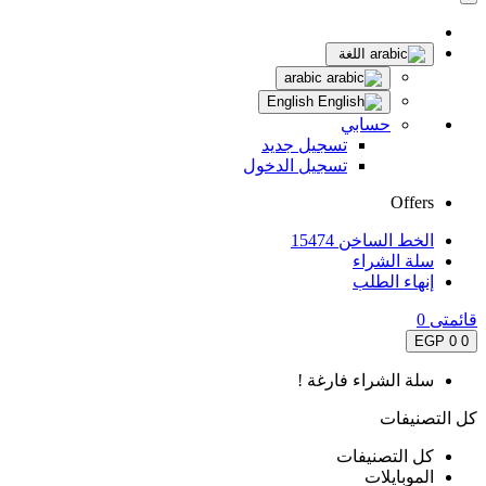
اللغة
arabic
English
حسابي
تسجيل جديد
تسجيل الدخول
Offers
الخط الساخن 15474
سلة الشراء
إنهاء الطلب
قائمتى
0
0 EGP
0
سلة الشراء فارغة !
كل التصنيفات
كل التصنيفات
الموبايلات