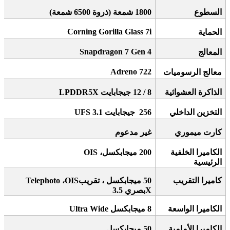
السطوع
1800
شمعة (ذروة 6500 شمعة)
Corning Gorilla Glass 7i
الحماية
Snapdragon 7 Gen 4
المعالج
Adreno 722
معالج الرسوميات
الذاكرة العشوائية
8 / 12
جيجابايت
LPDDR5X
التخزين الداخلي
256
جيجابايت
UFS 3.1
كارت ميموري
غير مدعوم
الكاميرا الخلفية
200
ميجابكسل،
OIS
الرئيسية
كاميرا التقريب
50
ميجابكسل
Telephoto
، تقريب
OIS
،
X
بصري 3.5
الكاميرا الواسعة
8
ميجابكسل
Ultra Wide
الكاميرا الأمامية
50
ميجابكسل