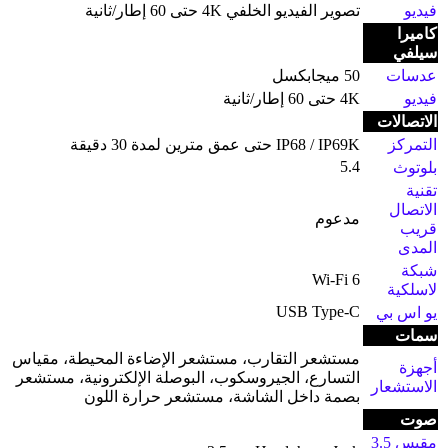
فيديو
تصوير الفيديو الخلفي 4K حتى 60 إطار/ثانية
كاميرا
سيلفي
عدسات
50 ميجابكسل
فيديو
4K حتى 60 إطار/ثانية
الاتصالات
التمركز
IP68 / IP69K حتى عمق مترين لمدة 30 دقيقة
5.4
بلوتوث
تقنية
الاتصال
مدعوم
قريب
المدى
شبكة
Wi-Fi 6
لاسلكية
USB Type-C
يو اس بي
سمات
مستشعر التقارب، مستشعر الإضاءة المحيطة، مقياس
أجهزة
التسارع، الجيروسكوب، البوصلة الإلكترونية، مستشعر
الاستشعار
بصمة داخل الشاشة، مستشعر حرارة اللون
صوت
مقبس 3.5