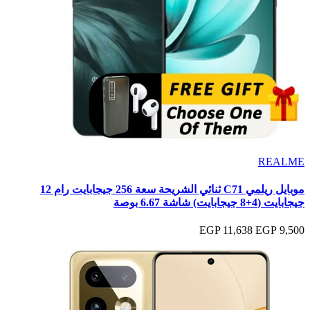
REALME
موبايل ريلمي C71 ثنائي الشريحة سعة 256 جيجابايت رام 12
جيجابايت (4+8 جيجابايت) شاشة 6.67 بوصة
11,638 EGP
9,500 EGP