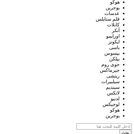
هوكو
يوجرين
عدسات
قلم ستايلس
كابلات
أنكر
اورايمو
ايكونز
باسى
بيسوس
بيلكن
جوى روم
جيرماكس
ريتشى
سيلبيرات
سينديم
لانكس
لدنيو
لوجيكس
هوكو
يوجرين
بحث