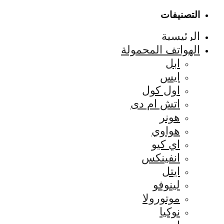
التصنيفات
الرئيسية
الهواتف المحمولة
ابل
ايس
اول كول
اتش ام دى
هونر
هواوي
اي كيو
انفينكس
ايتل
لينوفو
موتورولا
نوكيا