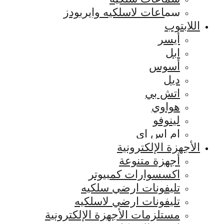
سماعات لاسلكيه وايربودز
اللابتوب
أيسر
ابل
أسوس
ديل
اتش بي
هواوي
لينوفو
ام اس اي
الأجهزة الإلكترونية
أجهزة متنوعة
اكسسوارات كمبيوتر
تليفونات ارضي سلكيه
تليفونات ارضي لاسلكيه
مستلزمات الأجهزة الإلكترونية