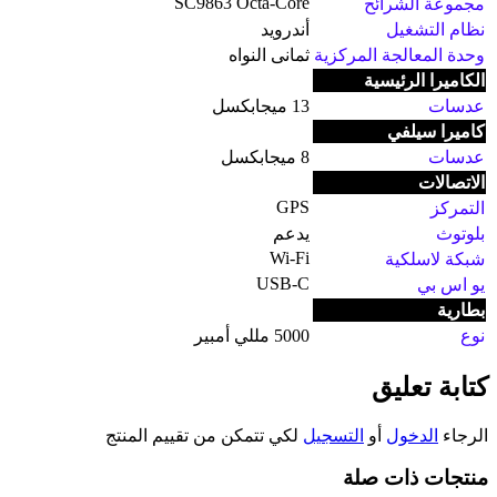
SC9863 Octa-Core
مجموعة الشرائح
نظام التشغيل
أندرويد
وحدة المعالجة المركزية
ثمانى النواه
الكاميرا الرئيسية
عدسات
13 ميجابكسل
كاميرا سيلفي
عدسات
8 ميجابكسل
الاتصالات
GPS
التمركز
بلوتوث
يدعم
Wi‑Fi
شبكة لاسلكية
USB‑C
يو اس بي
بطارية
نوع
5000 مللي أمبير
كتابة تعليق
الرجاء
الدخول
أو
التسجيل
لكي تتمكن من تقييم المنتج
منتجات ذات صلة