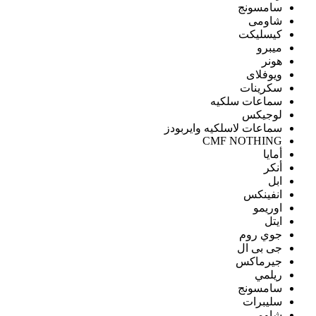
سامسونج
شاومى
كيسليكت
ميبرو
هونر
ويوفلاى
سكرينات
سماعات سلكيه
لوجيكس
سماعات لاسلكيه وايربودز
CMF NOTHING
أمايا
أنكر
ابل
انفينكس
اوريمو
ايتل
جوي روم
جى بى ال
جيرماكس
ريلمي
سامسونج
سليبرات
شاومى