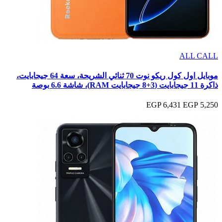
ALL CALL
موبايل اول كول ريكو نوت 70 ثنائي الشريحة، سعة 64 جيجابايت،
ذاكرة 11 جيجابايت (3+8 جيجابايت RAM)، شاشة 6.6 بوصة
6,431 EGP
5,250 EGP