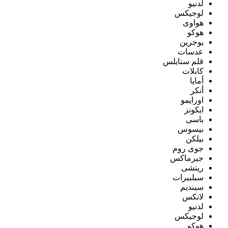
لدنيو
لوجيكس
هواوى
هوكو
يوجرين
عدسات
قلم ستايلس
كابلات
أمايا
أنكر
اورايمو
ايكونز
باسى
بيسوس
بيلكن
جوى روم
جيرماكس
ريتشى
سيلبيرات
سينديم
لانكس
لدنيو
لوجيكس
هوكو