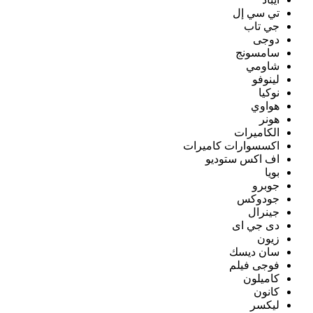
تي سي إل
جي تاب
دوجى
سامسونج
شاومي
لينوفو
نوكيا
هواوي
هونر
الكاميرات
اكسسوارات كاميرات
اف اكس ستوديو
بويا
جوبرو
جودوكس
جينرال
دى جي اى
زيون
سان ديسك
فوجى فيلم
كاميلون
كانون
ليكسر