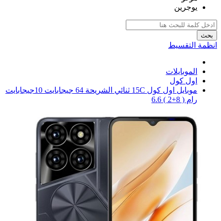
يوجرين
بحث
انظمة التقسيط
الموبايلات
اول كول
موبايل اول كول 15C ثنائي الشريحة 64 جيجابايت 10جيجابايت
رام ( 8+2 ) 6.6