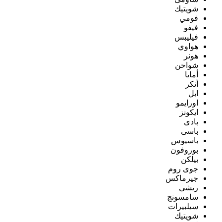
شويتيك
فومي
فيفو
فيليبس
هواوي
هونر
شواحن
أمايا
أنكر
ابل
اورايمو
ايكونز
بادى
باسى
باسيوس
بوروفون
بيلكن
جوى روم
جيرماكس
ريشي
سامسونج
سيلبيرات
شويتيك