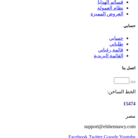
قسائم الهدايا
نظام العمولة
العروض المميزة
حسابي
حسابي
طلباتي
قائمة رغباتي
القائمة البريدية
اتصل بنا
الخط الساخن:
15474
مصر
support@elshennawy.com
Facebook
Twitter
Google
Youtube