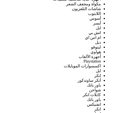
مكواة ومجفف الشعر
شاشات التلفزيون
اللابتوب
أسوس
أيسر
ابل
اتش بي
ام اس اي
ديل
لينوفو
هواوي
أجهزة الألعاب
Playstation
اكسسوارات الموبايلات
ابل
انكر
أنكر ساوندكور
باور بانك
شواحن
كابلات انكر
باور بانك
انفنيكس
انكر