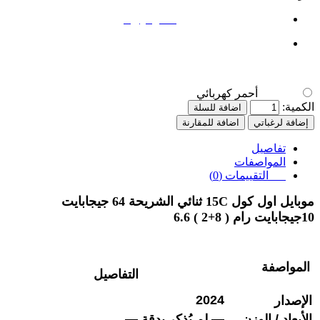
أحمر كهربائي
أحمر كهربائي
الكمية:
اضافة للسلة
إضافة لرغباتي
اضافة للمقارنة
تفاصيل
المواصفات
التقييمات (0)
موبايل
اول كول
15C
ثنائي الشريحة 64 جيجابايت
10جيجابايت رام ( 8+2 ) 6.6
المواصفة
التفاصيل
2024
الإصدار
الأبعاد / الوزن
— لم يُذكر بدقة —