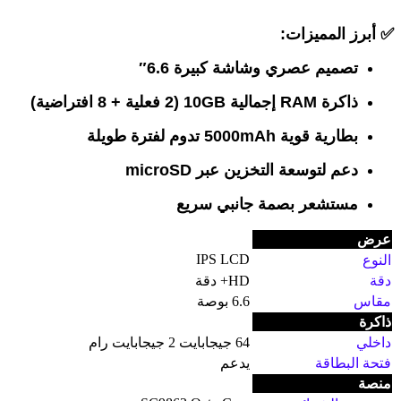
✅
أبرز المميزات:
تصميم عصري وشاشة كبيرة 6.6″
ذاكرة RAM إجمالية 10GB (2 فعلية + 8 افتراضية)
بطارية قوية 5000mAh تدوم لفترة طويلة
دعم لتوسعة التخزين عبر microSD
مستشعر بصمة جانبي سريع
عرض
IPS LCD
النوع
دقة
HD+ دقة
مقاس
6.6 بوصة
ذاكرة
داخلي
64 جيجابايت 2 جيجابايت رام
فتحة البطاقة
يدعم
منصة