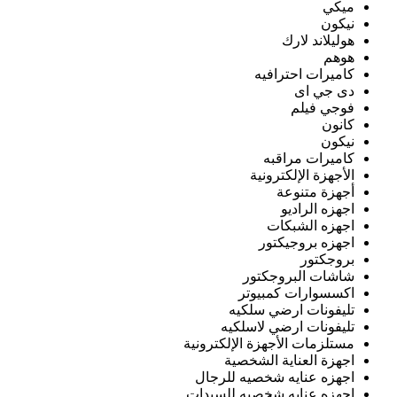
ميكي
نيكون
هوليلاند لارك
هوهم
كاميرات احترافيه
دى جي اى
فوجي فيلم
كانون
نيكون
كاميرات مراقبه
الأجهزة الإلكترونية
أجهزة متنوعة
اجهزه الراديو
اجهزه الشبكات
اجهزه بروجيكتور
بروجكتور
شاشات البروجكتور
اكسسوارات كمبيوتر
تليفونات ارضي سلكيه
تليفونات ارضي لاسلكيه
مستلزمات الأجهزة الإلكترونية
اجهزة العناية الشخصية
اجهزه عنايه شخصيه للرجال
اجهزه عنايه شخصيه للسيدات