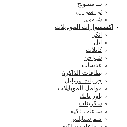
سامسونج
تي سي إل
شاومي
اكسسوارات الموبايلات
انكر
ابل
كابلات
شواحن
عدسات
بطاقات الذاكرة
جرابات موبايل
حوامل للموبايلات
باور بانك
سكرينات
ساعات ذكية
قلم ستايلس
سماعات سلكيه