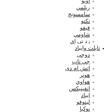
اوبو
ريلمي
سامسونج
تكنو
فيفو
شاومي
زد تي إي
تابلت وايباد
دوجى
جي تاب
اتش ام دى
هونر
هواوي
انفينيكس
ايباد
لينوفو
نوكيا