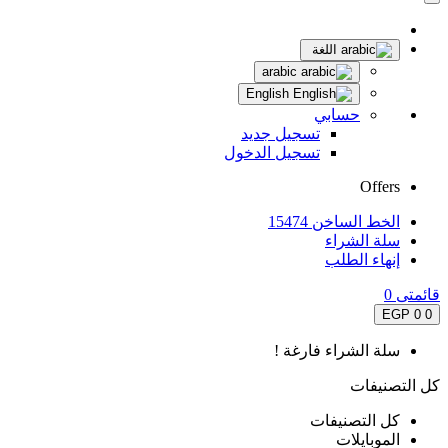
اللغة
arabic
English
حسابي
تسجيل جديد
تسجيل الدخول
Offers
الخط الساخن 15474
سلة الشراء
إنهاء الطلب
قائمتى
0
0 EGP
0
سلة الشراء فارغة !
كل التصنيفات
كل التصنيفات
الموبايلات