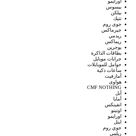
اورايمو
بيسوس
بيلكن
تتيك
جوى روم
جيرماكس
ريدمي
ريماكس
يوجرين
بطاقات الذاكرة
جرابات موبايل
حوامل للموبايلات
ساعات ذكية
أمازفيت
هواوى
CMF NOTHING
أبل
أمايا
انفينكس
اوتيتو
اورايمو
ايتل
جوي روم
ريلمى