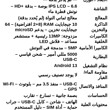
IPS LCD – 6.6 بوصة – بدقة +HD –
الشاشة
نوتش قطرة ماء
المعالج
معالج ثماني النواة (لم يُحدد بدقة)
الذاكرة
10 جيجابايت RAM (2+8 افتراضية) – 64
والتخزين
جيجابايت تخزين – يدعم microSD
الكاميرات
مزدوجة: 13MP رئيسية + مستشعر
الخلفية
مساعد – فلاش LED
الكاميرا الأمامية
5MP – مدمجة في النوتش
5000 مللي أمبير – شحن قياسي –
البطارية
USB‑C
Android 13
نظام التشغيل
مقاومة الماء/
لا يوجد تصنيف رسمي
الغبار
USB‑C – منفذ 3.5 مم – بلوتوث – Wi‑Fi
المنافذ والاتصال
– GPS
الحساسات
بصمة جانبية – تسارع – تقارب
الهاتف – شاحن – كابل USB‑C – جراب
محتويات العلبة
حماية – أداة SIM – دليل المستخدم