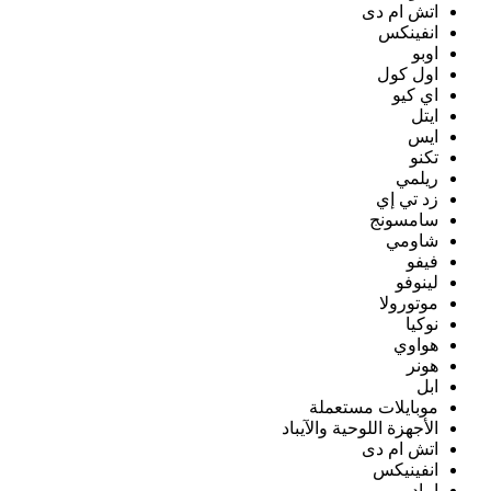
اتش ام دى
انفينكس
اوبو
اول كول
اي كيو
ايتل
ايس
تكنو
ريلمي
زد تي إي
سامسونج
شاومي
فيفو
لينوفو
موتورولا
نوكيا
هواوي
هونر
ابل
موبايلات مستعملة
الأجهزة اللوحية والآيباد
اتش ام دى
انفينيكس
ايباد