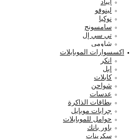
ايباد
لينوفو
نوكيا
سامسونج
تي سي إل
شاومي
اكسسوارات الموبايلات
انكر
ابل
كابلات
شواحن
عدسات
بطاقات الذاكرة
جرابات موبايل
حوامل للموبايلات
باور بانك
سكرينات