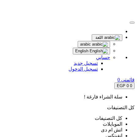
اللغة
arabic
English
حسابي
تسجيل جديد
تسجيل الدخول
قائمتى
0
0 EGP
0
سلة الشراء فارغة !
كل التصنيفات
كل التصنيفات
الموبايلات
اتش ام دى
انفينكس