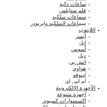
ساعات ذكية
قلم ستايلس
سماعات سلكيه
سماعات لاسلكيه وايربودز
اللابتوب
أيسر
ابل
أسوس
ديل
اتش بي
هواوي
لينوفو
ام اس اي
الأجهزة الإلكترونية
أجهزة متنوعة
اكسسوارات كمبيوتر