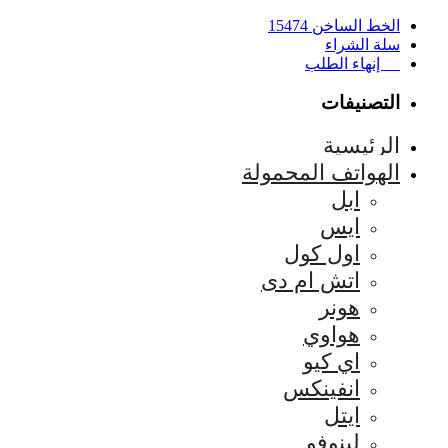
الخط الساخن 15474
سلة الشراء
إنهاء الطلب
التصنيفات
الرئيسية
الهواتف المحمولة
ابل
ايس
اول كول
اتش ام دى
هونر
هواوي
اي كيو
انفينكس
ايتل
لينوفو