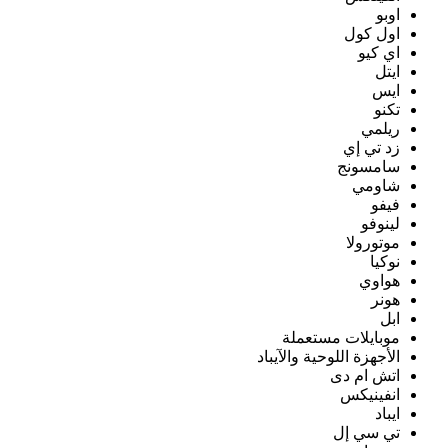
اوبو
اول كول
اي كيو
ايتل
ايس
تكنو
ريلمي
زد تي إي
سامسونج
شاومي
فيفو
لينوفو
موتورولا
نوكيا
هواوي
هونر
ابل
موبايلات مستعملة
الأجهزة اللوحية والآيباد
اتش ام دى
انفينيكس
ايباد
تي سي إل