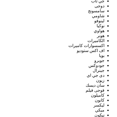
جي تاب
دوجى
سامسونج
شاومي
لينوفو
نوكيا
هواوي
هونر
الكاميرات
اكسسوارات كاميرات
اف اكس ستوديو
بويا
جوبرو
جودوكس
جينرال
دى جي اى
زيون
سان ديسك
فوجى فيلم
كاميلون
كانون
ليكسر
ميكي
نيكون