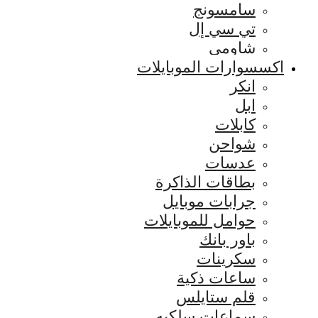
سامسونج
تي سي إل
شاومي
اكسسوارات الموبايلات
انكر
ابل
كابلات
شواحن
عدسات
بطاقات الذاكرة
جرابات موبايل
حوامل للموبايلات
باور بانك
سكرينات
ساعات ذكية
قلم ستايلس
سماعات سلكيه