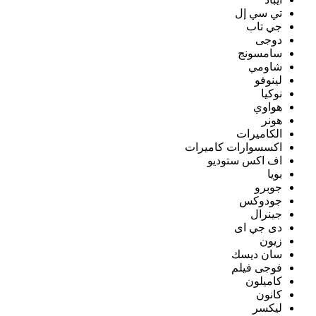
تي سي إل
جي تاب
دوجى
سامسونج
شاومي
لينوفو
نوكيا
هواوي
هونر
الكاميرات
اكسسوارات كاميرات
اف اكس ستوديو
بويا
جوبرو
جودوكس
جينرال
دى جي اى
زيون
سان ديسك
فوجى فيلم
كاميلون
كانون
ليكسر