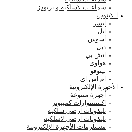
سماعات لاسلكيه وايربودز
اللابتوب
أيسر
ابل
أسوس
ديل
اتش بي
هواوي
لينوفو
ام اس اي
الأجهزة الإلكترونية
أجهزة متنوعة
اكسسوارات كمبيوتر
تليفونات ارضي سلكيه
تليفونات ارضي لاسلكيه
مستلزمات الأجهزة الإلكترونية