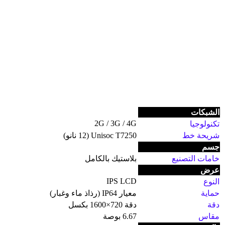
الشبكات
2G / 3G / 4G
تكنولوجيا
شريحة خط
Unisoc T7250 (12 نانو)
جسم
خامات التصنيع
بلاستيك بالكامل
عرض
IPS LCD
النوع
حماية
معيار IP64 (رذاذ ماء وغبار)
دقة
دقة 720×1600 بكسل
مقاس
6.67 بوصة