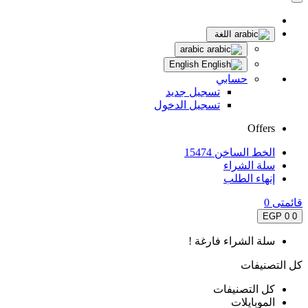
اللغة
arabic
English
حسابي
تسجيل جديد
تسجيل الدخول
Offers
الخط الساخن 15474
سلة الشراء
إنهاء الطلب
قائمتى
0
0 EGP
0
سلة الشراء فارغة !
كل التصنيفات
كل التصنيفات
الموبايلات