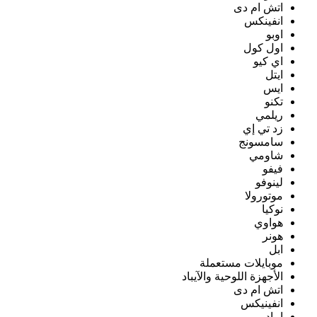
اتش ام دى
انفينكس
اوبو
اول كول
اي كيو
ايتل
ايس
تكنو
ريلمي
زد تي إي
سامسونج
شاومي
فيفو
لينوفو
موتورولا
نوكيا
هواوي
هونر
ابل
موبايلات مستعملة
الأجهزة اللوحية والآيباد
اتش ام دى
انفينيكس
ايباد