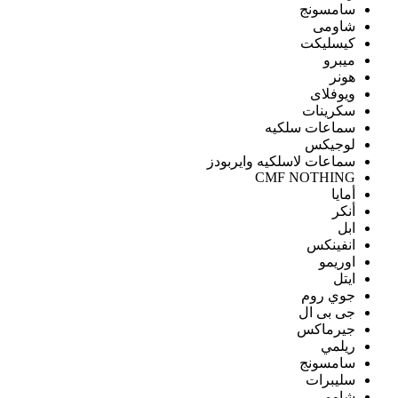
سامسونج
شاومى
كيسليكت
ميبرو
هونر
ويوفلاى
سكرينات
سماعات سلكيه
لوجيكس
سماعات لاسلكيه وايربودز
CMF NOTHING
أمايا
أنكر
ابل
انفينكس
اوريمو
ايتل
جوي روم
جى بى ال
جيرماكس
ريلمي
سامسونج
سليبرات
شاومى