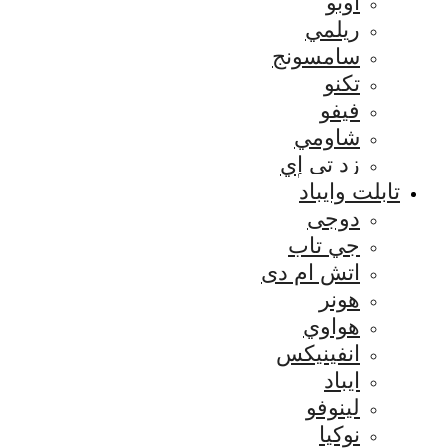
اوبو
ريلمي
سامسونج
تكنو
فيفو
شاومي
زد تي إي
تابلت وايباد
دوجى
جي تاب
اتش ام دى
هونر
هواوي
انفينيكس
ايباد
لينوفو
نوكيا