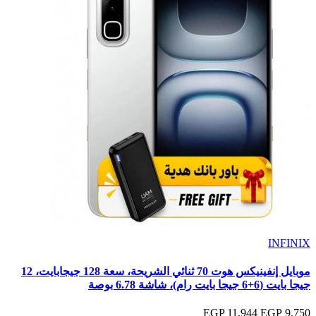
INFINIX
موبايل إنفينيكس هوت 70 ثنائي الشريحة، سعة 128 جيجابايت، 12
جيجا بايت (6+6 جيجا بايت رام)، شاشة 6.78 بوصة
11,944 EGP
9,750 EGP