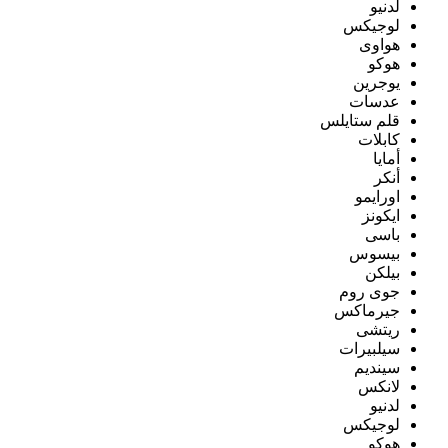
لدنيو
لوجيكس
هواوى
هوكو
يوجرين
عدسات
قلم ستايلس
كابلات
أمايا
أنكر
اورايمو
ايكونز
باسى
بيسوس
بيلكن
جوى روم
جيرماكس
ريتشى
سيلبيرات
سينديم
لانكس
لدنيو
لوجيكس
هوكو