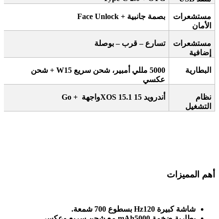
مستشعرات
بصمة جانبية
+ Face Unlock
الأمان
مستشعرات
تسارع – قرب – بوصلة
إضافية
البطارية
5000
مللي أمبير، شحن سريع 15
W +
شحن
عكسي
نظام
أندرويد 15
XOS 15.1
واجهة
Go +
التشغيل
أهم المميزات
شاشة كبيرة 120
Hz
بسطوع 700 شمعة
.
بطارية ضخمة 5000
mAh
مع شحن سريع وعكسي
.