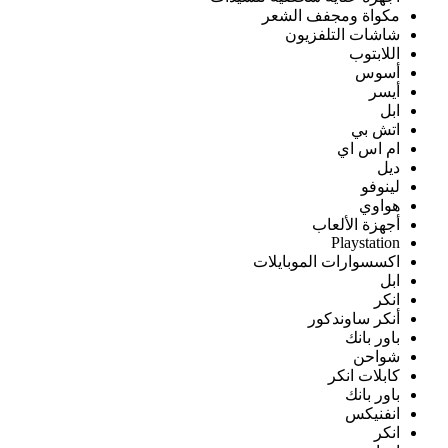
مكواة ومجفف الشعر
شاشات التلفزيون
اللابتوب
أسوس
أيسر
ابل
اتش بي
ام اس اي
ديل
لينوفو
هواوي
أجهزة الألعاب
Playstation
اكسسوارات الموبايلات
ابل
انكر
أنكر ساوندكور
باور بانك
شواحن
كابلات انكر
باور بانك
انفنيكس
انكر