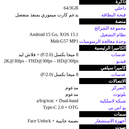
ذاكرة
64/3GB
داخلي
فتحة البطاقة
يدعم كارت ميموري بمنفذ منفصل
منصة
مجموعة الشرائح
Android 15 Go, XOS 15.1
نظام التشغيل
Mali-G57 MP1
وحدة معالجة الرسوميات
الكاميرا الرئيسية
عدسات
8 ميجا بكسل (F/2.0) + فلاش ليد
2K@30fps – FHD@30fps – HD@30fps
فيديو
كاميرا سيلفي
عدسات
8 ميجا بكسل (F/2.0)
الاتصالات
التمركز
مدعوم
بلوتوث
مدعوم
a/b/g/n/ac + Dual-band
شبكة لاسلكية
Type-C 2.0 + OTG
يو اس بي
سمات
أجهزة الاستشعار
بصمة جانبية + Face Unlock
صوت