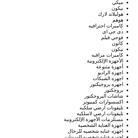
ميكي
نيكون
هوليلاند لارك
هوهم
كاميرات احترافيه
دى جي اى
فوجي فيلم
كانون
نيكون
كاميرات مراقبه
الأجهزة الإلكترونية
أجهزة متنوعة
اجهزه الراديو
اجهزه الشبكات
اجهزه بروجيكتور
بروجكتور
شاشات البروجكتور
اكسسوارات كمبيوتر
تليفونات ارضي سلكيه
تليفونات ارضي لاسلكيه
مستلزمات الأجهزة الإلكترونية
اجهزة العناية الشخصية
اجهزه عنايه شخصيه للرجال
اجهزه عنايه شخصيه للسيدات