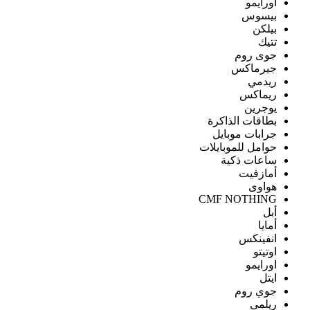
اورايمو
بيسوس
بيلكن
تتيك
جوى روم
جيرماكس
ريدمي
ريماكس
يوجرين
بطاقات الذاكرة
جرابات موبايل
حوامل للموبايلات
ساعات ذكية
أمازفيت
هواوى
CMF NOTHING
أبل
أمايا
انفينكس
اوتيتو
اورايمو
ايتل
جوي روم
ريلمى