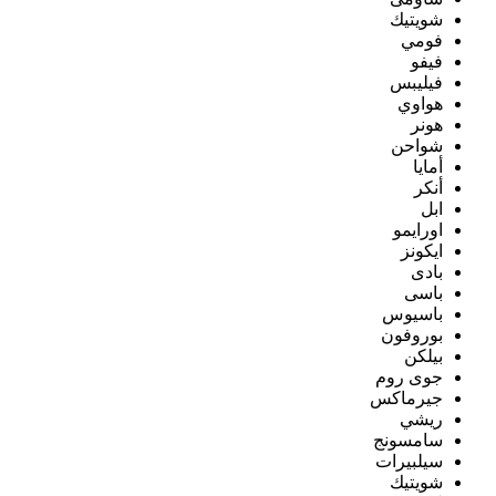
شويتيك
فومي
فيفو
فيليبس
هواوي
هونر
شواحن
أمايا
أنكر
ابل
اورايمو
ايكونز
بادى
باسى
باسيوس
بوروفون
بيلكن
جوى روم
جيرماكس
ريشي
سامسونج
سيلبيرات
شويتيك