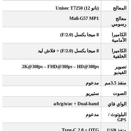
المعالج
)
نانو
Unisoc T7250 (12
Mali-G57 MP1
معالج
رسومي
الكاميرا
8
ميجا بكسل
(F/2.0)
الأمامية
الكاميرا
8
ميجا بكسل
(F/2.0) +
فلاش ليد
الخلفية
2K@30fps – FHD@30fps – HD@30fps
تصوير
الفيديو
منفذ 3.5مم
مدعوم
الصوت
ستيريو
a/b/g/n/ac + Dual-band
الواي فاي
البلوتوث
/
مدعوم
GPS
Type-C 2.0 + OTG
منفذ
USB