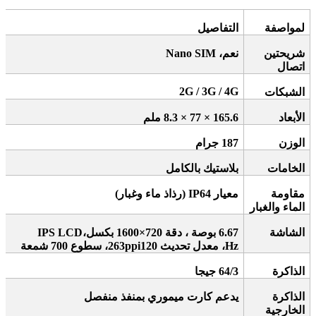
لمواصفة
التفاصيل
شريحتين
نعم،
Nano SIM
اتصال
2G / 3G / 4G
الشبكات
الأبعاد
165.6 × 77 × 8.3
ملم
الوزن
187
جرام
الخامات
بلاستيك بالكامل
مقاومة
معيار
IP64 (
رذاذ ماء وغبار
)
الماء والغبار
الشاشة
6.67
بوصة
، دقة 720×1600 بكسل،
IPS LCD
Hz
، معدل تحديث 120
ppi
263
، سطوع 700 شمعة
الذاكرة
64/3
جيجا
الذاكرة
يدعم كارت ميموري بمنفذ منفصل
الخارجية