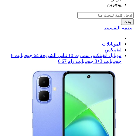
يوجرين
بحث
انظمة التقسيط
الموبايلات
انفينكس
موبايل انفينكس سمارت 10 ثنائي الشريحة 64 جيجابايت 6
جيجابايت 3+3 جيجابايت رام 6.67