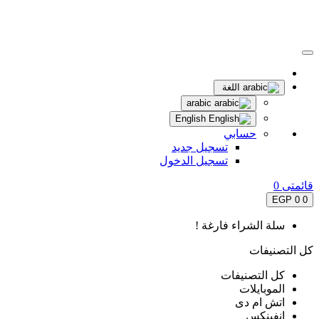
اللغة
arabic
English
حسابي
تسجيل جديد
تسجيل الدخول
قائمتى
0
0 EGP
0
سلة الشراء فارغة !
كل التصنيفات
كل التصنيفات
الموبايلات
اتش ام دى
انفينكس