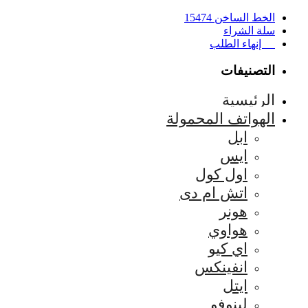
الخط الساخن 15474
سلة الشراء
إنهاء الطلب
التصنيفات
الرئيسية
الهواتف المحمولة
ابل
ايس
اول كول
اتش ام دى
هونر
هواوي
اي كيو
انفينكس
ايتل
لينوفو