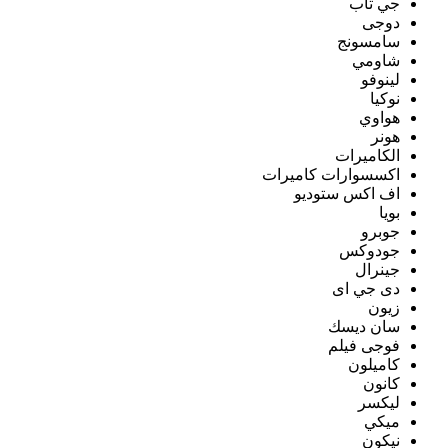
جي تاب
دوجى
سامسونج
شاومي
لينوفو
نوكيا
هواوي
هونر
الكاميرات
اكسسوارات كاميرات
اف اكس ستوديو
بويا
جوبرو
جودوكس
جينرال
دى جي اى
زيون
سان ديسك
فوجى فيلم
كاميلون
كانون
ليكسر
ميكي
نيكون