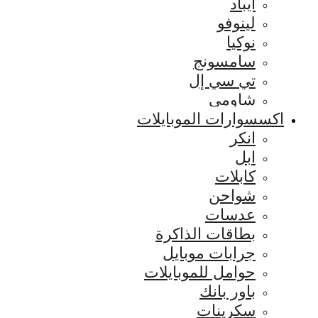
ايباد
لينوفو
نوكيا
سامسونج
تي سي إل
شاومي
اكسسوارات الموبايلات
انكر
ابل
كابلات
شواحن
عدسات
بطاقات الذاكرة
جرابات موبايل
حوامل للموبايلات
باور بانك
سكرينات