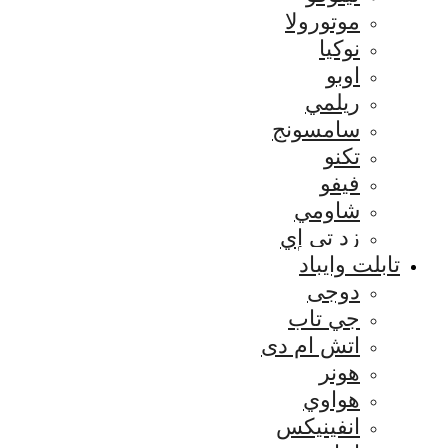
موتورولا
نوكيا
اوبو
ريلمي
سامسونج
تكنو
فيفو
شاومي
زد تي إي
تابلت وايباد
دوجى
جي تاب
اتش ام دى
هونر
هواوي
انفينيكس