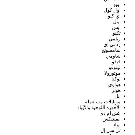
اوبو
اول كول
اي كيو
ايتل
ايس
تكنو
ريلمي
زد تي إي
سامسونج
شاومي
فيفو
لينوفو
موتورولا
نوكيا
هواوي
هونر
ابل
موبايلات مستعملة
الأجهزة اللوحية والآيباد
اتش ام دى
انفينيكس
ايباد
تي سي إل