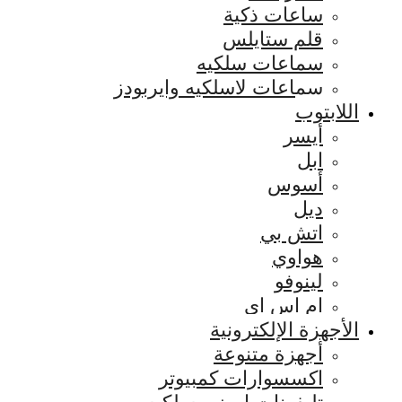
ساعات ذكية
قلم ستايلس
سماعات سلكيه
سماعات لاسلكيه وايربودز
اللابتوب
أيسر
ابل
أسوس
ديل
اتش بي
هواوي
لينوفو
ام اس اي
الأجهزة الإلكترونية
أجهزة متنوعة
اكسسوارات كمبيوتر