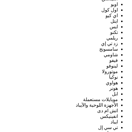
اوبو
اول كول
اي كيو
ايتل
ايس
تكنو
ريلمي
زد تي إي
سامسونج
شاومي
فيفو
لينوفو
موتورولا
نوكيا
هواوي
هونر
ابل
موبايلات مستعملة
الأجهزة اللوحية والآيباد
اتش ام دى
انفينيكس
ايباد
تي سي إل