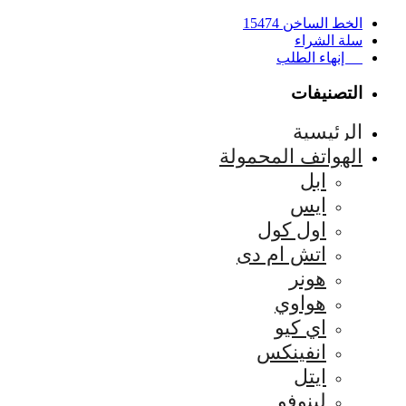
الخط الساخن 15474
سلة الشراء
إنهاء الطلب
التصنيفات
الرئيسية
الهواتف المحمولة
ابل
ايس
اول كول
اتش ام دى
هونر
هواوي
اي كيو
انفينكس
ايتل
لينوفو