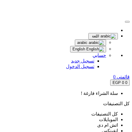
اللغة
arabic
English
حسابي
تسجيل جديد
تسجيل الدخول
قائمتى
0
0 EGP
0
سلة الشراء فارغة !
كل التصنيفات
كل التصنيفات
الموبايلات
اتش ام دى
انفينكس