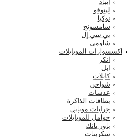
ايباد
لينوفو
نوكيا
سامسونج
تي سي إل
شاومي
اكسسوارات الموبايلات
انكر
ابل
كابلات
شواحن
عدسات
بطاقات الذاكرة
جرابات موبايل
حوامل للموبايلات
باور بانك
سكرينات