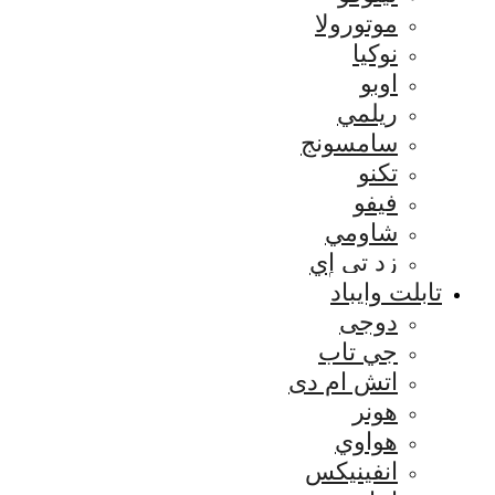
موتورولا
نوكيا
اوبو
ريلمي
سامسونج
تكنو
فيفو
شاومي
زد تي إي
تابلت وايباد
دوجى
جي تاب
اتش ام دى
هونر
هواوي
انفينيكس