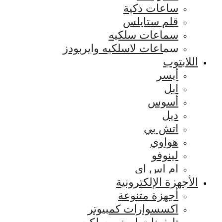
ساعات ذكية
قلم ستايلس
سماعات سلكيه
سماعات لاسلكيه وايربودز
اللابتوب
أيسر
ابل
أسوس
ديل
اتش بي
هواوي
لينوفو
ام اس اي
الأجهزة الإلكترونية
أجهزة متنوعة
اكسسوارات كمبيوتر