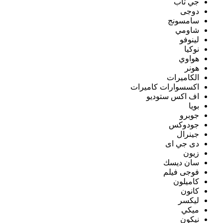
جي تاب
دوجى
سامسونج
شاومي
لينوفو
نوكيا
هواوي
هونر
الكاميرات
اكسسوارات كاميرات
اف اكس ستوديو
بويا
جوبرو
جودوكس
جينرال
دى جي اى
زيون
سان ديسك
فوجى فيلم
كاميلون
كانون
ليكسر
ميكي
نيكون