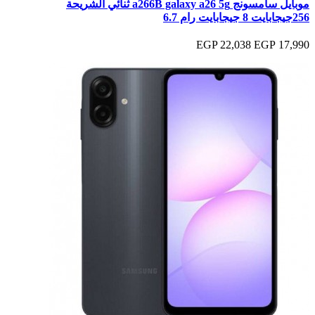
موبايل سامسونج a266B galaxy a26 5g ثنائي الشريحة
256جيجابايت 8 جيجابايت رام 6.7
22,038 EGP
17,990 EGP