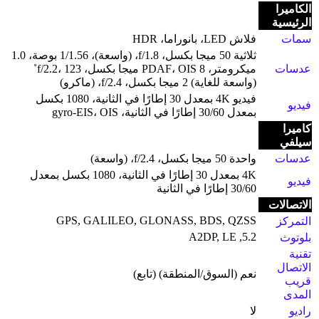
الكاميرا
الرئيسية
سمات
فلاش LED، بانوراما، HDR
ثلاثية 50 ميجا بكسل، f/1.8، (واسعة)، 1/1.56 بوصة، 1.0
عدسات
ميكرومتر، PDAF، OIS 8 ميجا بكسل، f/2.2، 123˚
(واسعة للغاية) 2 ميجا بكسل، f/2.4، (ماكرو)
فيديو 4K بمعدل 30 إطارًا في الثانية، 1080 بكسل
فيديو
بمعدل 30/60 إطارًا في الثانية، gyro-EIS، OIS
كاميرا
سيلفي
عدسات
واحدة 50 ميجا بكسل، f/2.4، (واسعة)
4K بمعدل 30 إطارًا في الثانية، 1080 بكسل بمعدل
فيديو
30/60 إطارًا في الثانية
الاتصالات
GPS, GALILEO, GLONASS, BDS, QZSS
التمركز
5.2, A2DP, LE
بلوتوث
تقنية
الاتصال
نعم (السوق/المنطقة) (تابع)
قريب
المدى
راديو
لا