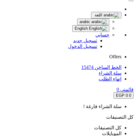
اللغة
arabic
English
حسابي
تسجيل جديد
تسجيل الدخول
Offers
الخط الساخن 15474
سلة الشراء
إنهاء الطلب
قائمتى
0
0 EGP
0
سلة الشراء فارغة !
كل التصنيفات
كل التصنيفات
الموبايلات