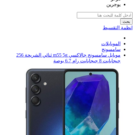
يوجرين
بحث
انظمة التقسيط
الموبايلات
سامسونج
موبايل سامسونج جالاكسي m55 5g ثنائي الشريحة 256
جيجابايت 8 جيجابايت رام 6.7 بوصة