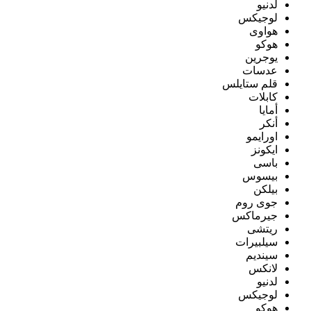
لدنيو
لوجيكس
هواوى
هوكو
يوجرين
عدسات
قلم ستايلس
كابلات
أمايا
أنكر
اورايمو
ايكونز
باسى
بيسوس
بيلكن
جوى روم
جيرماكس
ريتشى
سيلبيرات
سينديم
لانكس
لدنيو
لوجيكس
هوكو