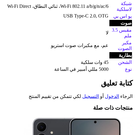
شبكة
Wi-Fi 802.11 a/b/g/n/ac/6، ثنائي النطاق، Wi-Fi Direct
لاسلكية
USB Type-C 2.0, OTG
يو اس بي
صوت
مقبس 3.5
لا
ملم
مكبر
عم، مع مكبرات صوت استريو
الصوت
بطارية
الشحن
45 وات سلكية
نوع
5000 مللي أمبير في الساعة
كتابة تعليق
الرجاء
الدخول
أو
التسجيل
لكي تتمكن من تقييم المنتج
منتجات ذات صلة