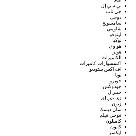
تي سي إل
جي تاب
دوجى
سامسونج
شاومي
لينوفو
نوكيا
هواوي
هونر
الكاميرات
اكسسوارات كاميرات
اف اكس ستوديو
بويا
جوبرو
جودوكس
جينرال
دى جي اى
زيون
سان ديسك
فوجى فيلم
كاميلون
كانون
ليكسر