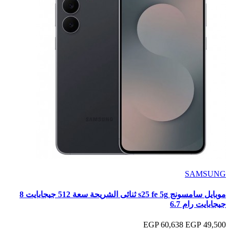
SAMSUNG
موبايل سامسونج s25 fe 5g ثنائى الشريحة سعة 512 جيجابايت 8
جيجابايت رام 6.7
60,638 EGP
49,500 EGP