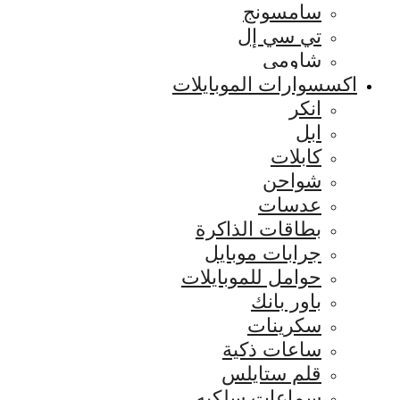
سامسونج
تي سي إل
شاومي
اكسسوارات الموبايلات
انكر
ابل
كابلات
شواحن
عدسات
بطاقات الذاكرة
جرابات موبايل
حوامل للموبايلات
باور بانك
سكرينات
ساعات ذكية
قلم ستايلس
سماعات سلكيه