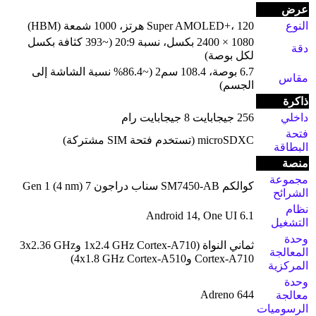
عرض
النوع
Super AMOLED+، 120 هرتز، 1000 شمعة (HBM)
1080 × 2400 بكسل، نسبة 20:9 (~393 كثافة بكسل
دقة
لكل بوصة)
6.7 بوصة، 108.4 سم2 (~86.4% نسبة الشاشة إلى
مقاس
الجسم)
ذاكرة
داخلي
256 جيجابايت 8 جيجابايت رام
فتحة
microSDXC (تستخدم فتحة SIM مشتركة)
البطاقة
منصة
مجموعة
كوالكم SM7450-AB سناب دراجون 7 Gen 1 (4 nm)
الشرائح
نظام
Android 14, One UI 6.1
التشغيل
وحدة
ثماني النواة (1x2.4 GHz Cortex-A710 و3x2.36 GHz
المعالجة
Cortex-A710 و4x1.8 GHz Cortex-A510)
المركزية
وحدة
Adreno 644
معالجة
الرسوميات