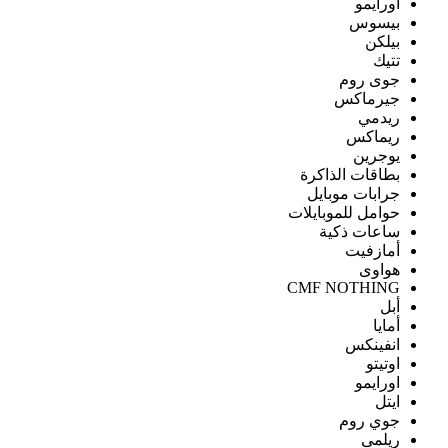
اورايمو
بيسوس
بيلكن
تتيك
جوى روم
جيرماكس
ريدمي
ريماكس
يوجرين
بطاقات الذاكرة
جرابات موبايل
حوامل للموبايلات
ساعات ذكية
أمازفيت
هواوى
CMF NOTHING
أبل
أمايا
انفينكس
اوتيتو
اورايمو
ايتل
جوي روم
ريلمى