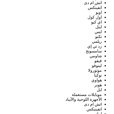
اتش ام دى
انفينكس
اوبو
اول كول
اي كيو
ايتل
ايس
تكنو
ريلمي
زد تي إي
سامسونج
شاومي
فيفو
لينوفو
موتورولا
نوكيا
هواوي
هونر
ابل
موبايلات مستعملة
الأجهزة اللوحية والآيباد
اتش ام دى
انفينيكس
ايباد