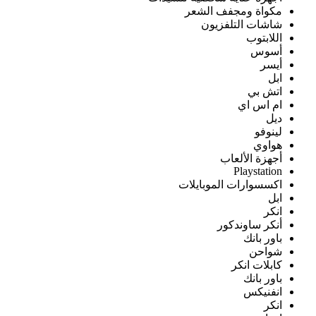
مكواة ومجفف الشعر
شاشات التلفزيون
اللابتوب
أسوس
أيسر
ابل
اتش بي
ام اس اي
ديل
لينوفو
هواوي
أجهزة الألعاب
Playstation
اكسسوارات الموبايلات
ابل
انكر
أنكر ساوندكور
باور بانك
شواحن
كابلات انكر
باور بانك
انفنيكس
انكر