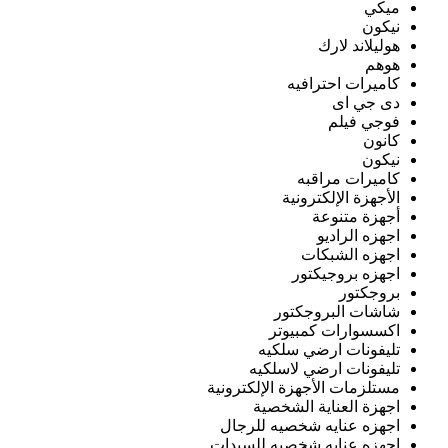
ميكي
نيكون
هوليلاند لارك
هوهم
كاميرات احترافيه
دى جي اى
فوجي فيلم
كانون
نيكون
كاميرات مراقبه
الأجهزة الإلكترونية
أجهزة متنوعة
اجهزه الراديو
اجهزه الشبكات
اجهزه بروجيكتور
بروجكتور
شاشات البروجكتور
اكسسوارات كمبيوتر
تليفونات ارضي سلكيه
تليفونات ارضي لاسلكيه
مستلزمات الأجهزة الإلكترونية
اجهزة العناية الشخصية
اجهزه عنايه شخصيه للرجال
اجهزه عنايه شخصيه للسيدات