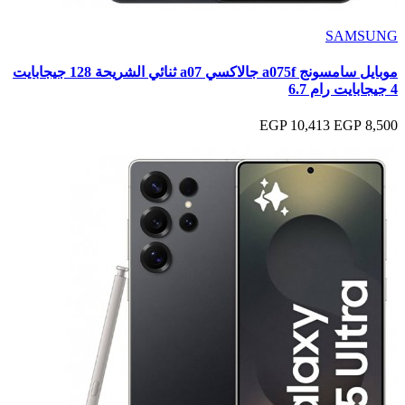
SAMSUNG
موبايل سامسونج a075f جالاكسي a07 ثنائي الشريحة 128 جيجابايت
4 جيجابايت رام 6.7
10,413 EGP
8,500 EGP