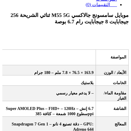
التقييمات (0)
موبايل سامسونج جالاكسي
M55 5G
ثنائي الشريحة 256
جيجابايت 8 جيجابايت رام 6.7 بوصة
المواصفة
الأبعاد / الوزن
163.9 × 76.5 × 7.8
ملم – 180 جرام
الخامات
بلاستيك
مقاومة الماء/
–
لا يدعم معيار رسمي
الغبار
الشاشة
6.7
إنش
Super AMOLED Plus – FHD+ – 120Hz –
ppi
سطوع 1000 شمعة – كثافة 385
المعالج
– GPU:
دقة تصنيع 4 نانو
Snapdragon 7 Gen 1 –
Adreno 644