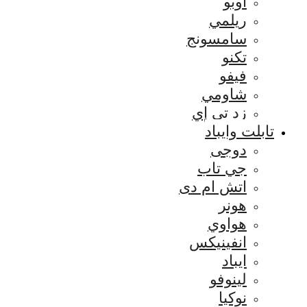
اوبو
ريلمي
سامسونج
تكنو
فيفو
شاومي
زد تي إي
تابلت وايباد
دوجى
جي تاب
اتش ام دى
هونر
هواوي
انفينيكس
ايباد
لينوفو
نوكيا