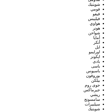
شويتيك
فومي
فيفو
فيليبس
هواوي
هونر
شواحن
أمايا
أنكر
ابل
اورايمو
ايكونز
بادى
باسى
باسيوس
بوروفون
بيلكن
جوى روم
جيرماكس
ريشي
سامسونج
سيلبيرات
شويتيك