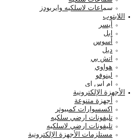
سماعات لاسلكيه وايربودز
اللابتوب
أيسر
ابل
أسوس
ديل
اتش بي
هواوي
لينوفو
ام اس اي
الأجهزة الإلكترونية
أجهزة متنوعة
اكسسوارات كمبيوتر
تليفونات ارضي سلكيه
تليفونات ارضي لاسلكيه
مستلزمات الأجهزة الإلكترونية