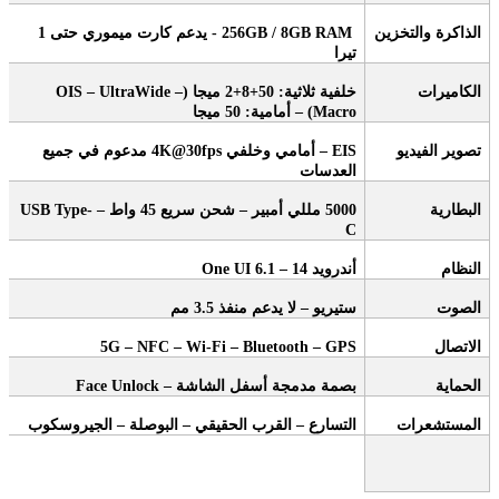
الذاكرة والتخزين
256GB / 8GB RAM -
يدعم كارت ميموري حتى 1
تيرا
الكاميرات
خلفية ثلاثية: 50+8+2 ميجا
(OIS – UltraWide –
Macro) –
أمامية: 50 ميجا
تصوير الفيديو
– EIS
أمامي وخلفي
4K@30fps
مدعوم في جميع
العدسات
البطارية
5000
مللي أمبير – شحن سريع 45 واط
– USB Type-
C
النظام
أندرويد 14
– One UI 6.1
الصوت
ستيريو – لا يدعم منفذ 3.5 مم
الاتصال
5G – NFC – Wi-Fi – Bluetooth – GPS
الحماية
بصمة مدمجة أسفل الشاشة
– Face Unlock
المستشعرات
التسارع – القرب الحقيقي – البوصلة – الجيروسكوب