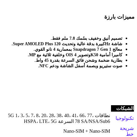
مميزات بارزة
تصميم أنيق وخفيف بسُمك 7.8 ملم فقط
.
شاشة
Super AMOLED Plus
Hz.
كبيرة بدقة عالية وتحديث 120
معالج
Snapdragon 7 Gen 1
بمعمارية 4 نانو القوي
.
كاميرا أمامية 50
K.
وتصوير 4
OIS
وخلفية ثلاثية مع
MP
بطارية ضخمة وشحن فائق السرعة بقدرة 45 واط
.
صوت ستيريو وبصمة أسفل الشاشة ودعم
NFC.
الشبكات
نطاقات 5G 1، 3، 5، 7، 8، 20، 28، 38، 40، 41، 66، 77،
تكنولوجيا
78 SA/NSA/Sub6 السرعة HSPA، LTE، 5G
شريحة
Nano-SIM + Nano-SIM
خط