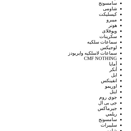
سامسونج
شاومى
كيسليكت
ميبرو
هونر
ويوفلاى
سكرينات
سماعات سلكيه
لوجيكس
سماعات لاسلكيه وايربودز
CMF NOTHING
أمايا
أنكر
ابل
انفينكس
اوريمو
ايتل
جوي روم
جى بى ال
جيرماكس
ريلمي
سامسونج
سليبرات
شاومى