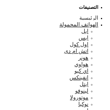
التصنيفات
الرئيسية
الهواتف المحمولة
ابل
ايس
اول كول
اتش ام دى
هونر
هواوي
اي كيو
انفينكس
ايتل
لينوفو
موتورولا
نوكيا